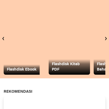
‹
›
Flashdisk Kitab
Flashd
Flashdisk Ebook
PDF
Baha
REKOMENDASI