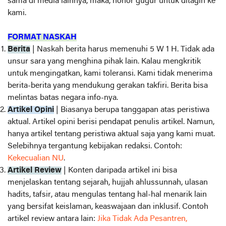
sama di media lainnya, maka, honor gugur untuk ditagih ke
kami.
FORMAT NASKAH
Berita
| Naskah berita harus memenuhi 5 W 1 H. Tidak ada
unsur sara yang menghina pihak lain. Kalau mengkritik
untuk mengingatkan, kami toleransi. Kami tidak menerima
berita-berita yang mendukung gerakan takfiri. Berita bisa
melintas batas negara info-nya.
Artikel Opini
| Biasanya berupa tanggapan atas peristiwa
aktual. Artikel opini berisi pendapat penulis artikel. Namun,
hanya artikel tentang peristiwa aktual saja yang kami muat.
Selebihnya tergantung kebijakan redaksi. Contoh:
Kekecualian NU
.
Artikel Review
| Konten daripada artikel ini bisa
menjelaskan tentang sejarah, hujjah ahlussunnah, ulasan
hadits, tafsir, atau mengulas tentang hal-hal menarik lain
yang bersifat keislaman, keaswajaan dan inklusif. Contoh
artikel review antara lain:
Jika Tidak Ada Pesantren,