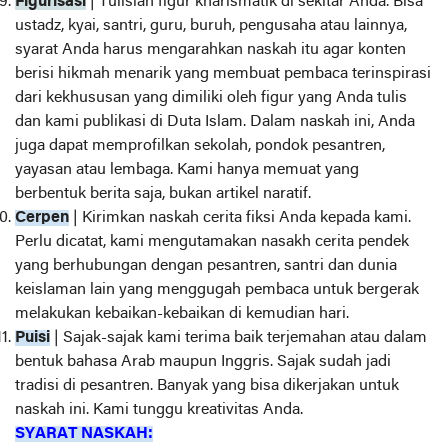
Figurisasi
| Tulislah figur kharismatik di sekitar Anda. Bisa
ustadz, kyai, santri, guru, buruh, pengusaha atau lainnya,
syarat Anda harus mengarahkan naskah itu agar konten
berisi hikmah menarik yang membuat pembaca terinspirasi
dari kekhususan yang dimiliki oleh figur yang Anda tulis
dan kami publikasi di Duta Islam. Dalam naskah ini, Anda
juga dapat memprofilkan sekolah, pondok pesantren,
yayasan atau lembaga. Kami hanya memuat yang
berbentuk berita saja, bukan artikel naratif.
Cerpen
| Kirimkan naskah cerita fiksi Anda kepada kami.
Perlu dicatat, kami mengutamakan nasakh cerita pendek
yang berhubungan dengan pesantren, santri dan dunia
keislaman lain yang menggugah pembaca untuk bergerak
melakukan kebaikan-kebaikan di kemudian hari.
Puisi
| Sajak-sajak kami terima baik terjemahan atau dalam
bentuk bahasa Arab maupun Inggris. Sajak sudah jadi
tradisi di pesantren. Banyak yang bisa dikerjakan untuk
naskah ini. Kami tunggu kreativitas Anda.
SYARAT NASKAH: