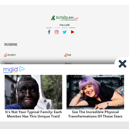
FOLLOW
Facebook
Instagram
Twitter
YouTube
YouTube
RUBRIK
Cerpen
Doa
Dzikir
Esai
Khutbah
Kitab
Murottal
Opini
Puisi
Resensi
Shalawat
Tafsir
Redaksi
Pasang Iklan
Kirim Naskah
Download Kitab