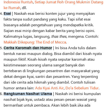
Indonesia Runtuh
,
Setiap Jumat Roh Orang Mukmin Datang
ke Rumah
, dll.
Esai
| Naskah esai berisi konten jujur yang menyajikan
fakta tanpa sudut pandang yang kaku. Tapi sifat esai
biasanya adalah pengetahuan yang mendapatka kritik.
Sajian esai mirip dengan kabar berita yang berisi opini.
Kalimatnya lugas, langsung,
thas thes
, mengena. Contoh:
Makkah Dikepung: The End of Mecca
.
Cerita Karomah dan Humor
| Ini bisa Anda tulis dalam
bentuk narasi maupun dialog. Bisa diambil dari kisah nyata
maupun fiktif. Kisah-kisah nyata seputar karomah atau
keistimewaan seorang ulama sangat banyak dan
bertebaran di lingkungan pesantren dan masyarakat yang
dekat dengan kyai, santri dan pesantren. Yang terpenting
dari ide cerita ada hikmah yang diambil. Contoh tulisan
humor antara lain:
Ada Kyai Anti Air
,
Do'a Sebelum Tidur
.
Rangkuman Nasihat Ulama
| Naskah ini berisi kumpulan
nasihat bijak kyai, ustadz atau pesan-pesan wasiat yang
bermanfaat untuk pembaca. Akan lebih baik jika ada