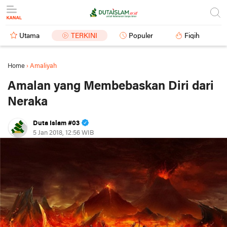
Utama
TERKINI
Populer
Fiqih
Home
›
Amaliyah
Amalan yang Membebaskan Diri dari
Neraka
Duta Islam #03
5 Jan 2018, 12:56 WIB