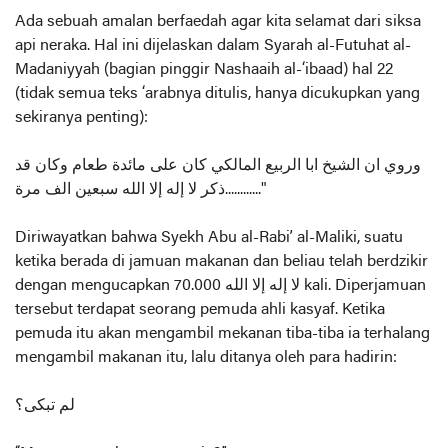
Ada sebuah amalan berfaedah agar kita selamat dari siksa
api neraka. Hal ini dijelaskan dalam Syarah al-Futuhat al-
Madaniyyah (bagian pinggir Nashaaih al-‘ibaad) hal 22
(tidak semua teks ‘arabnya ditulis, hanya dicukupkan yang
sekiranya penting):
وروي ان الشيخ ابا الربيع المالكي كان على مائدة طعام وكان قد
ذكر لا إله إلا الله سبعين الف مرة............"
Diriwayatkan bahwa Syekh Abu al-Rabi’ al-Maliki, suatu
ketika berada di jamuan makanan dan beliau telah berdzikir
dengan mengucapkan لا إله إلا الله 70.000 kali. Diperjamuan
tersebut terdapat seorang pemuda ahli kasyaf. Ketika
pemuda itu akan mengambil mekanan tiba-tiba ia terhalang
mengambil makanan itu, lalu ditanya oleh para hadirin:
لم تبكى؟