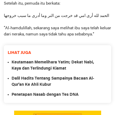
Setelah itu, pemuda itu berkata:
الحمد لله أرى امي قد خرجت من النر وما أدرى ما سبب خروجها
“Al-hamdulillah, sekarang saya melihat ibu saya telah keluar
dari neraka, namun saya tidak tahu apa sebabnya.”
LIHAT JUGA
Keutamaan Memelihara Yatim; Dekat Nabi,
Kaya dan Terlindungi Kiamat
Dalil Hadits Tentang Sampainya Bacaan Al-
Qur'an Ke Ahli Kubur
Penetapan Nasab dengan Tes DNA