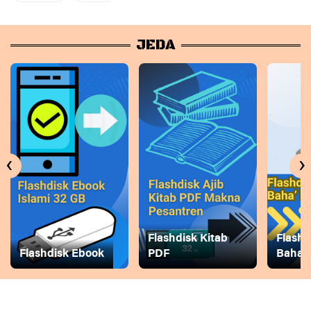
JEDA
‹
›
Flashdisk Kitab
Flashd
Flashdisk Ebook
PDF
Baha