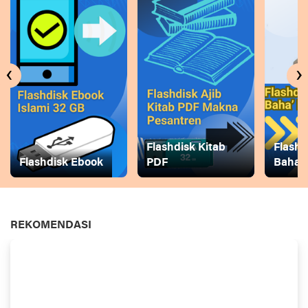
‹
›
Flashdisk Kitab
Flashd
Flashdisk Ebook
PDF
Baha
REKOMENDASI