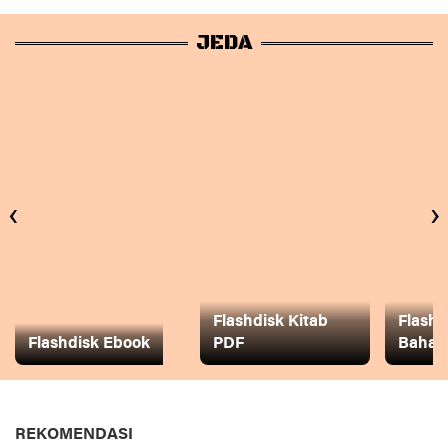
JEDA
‹
›
Flashdisk Kitab
Flashd
Flashdisk Ebook
PDF
Baha
REKOMENDASI