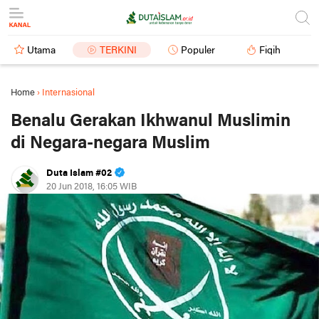
Utama
TERKINI
Populer
Fiqih
Home
›
Internasional
Benalu Gerakan Ikhwanul Muslimin
di Negara-negara Muslim
Duta Islam #02
20 Jun 2018, 16:05 WIB