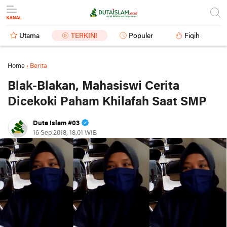
Utama
TERKINI
Populer
Fiqih
Home
›
Berita
Blak-Blakan, Mahasiswi Cerita
Dicekoki Paham Khilafah Saat SMP
Duta Islam #03
16 Sep 2018, 18:01 WIB