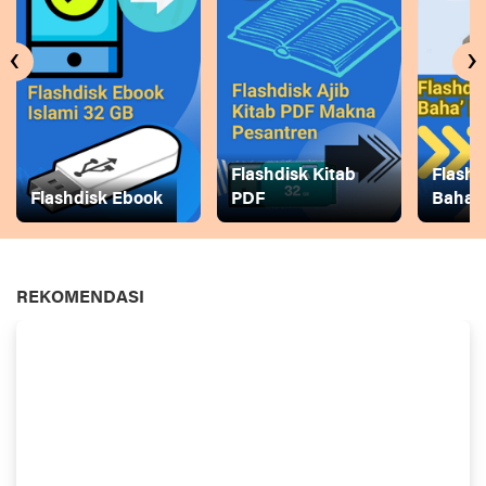
‹
›
Flashdisk Kitab
Flashd
Flashdisk Ebook
PDF
Baha
REKOMENDASI