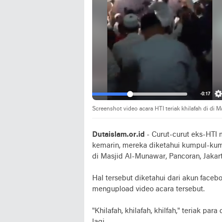
Screenshot video acara HTI teriak khilafah di di
Dutaislam.or.id
- Curut-curut eks-HTI 
kemarin, mereka diketahui kumpul-kumpu
di Masjid Al-Munawar, Pancoran, Jakart
Hal tersebut diketahui dari akun face
mengupload video acara tersebut.
"Khilafah, khilafah, khilfah," teriak par