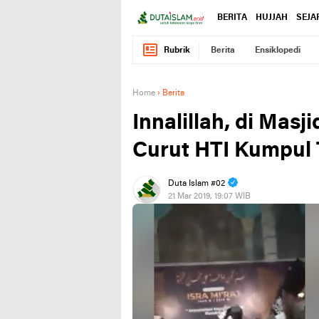
BERITA
HUJJAH
SEJA
Rubrik
Berita
Ensiklopedi
Home
›
Berita
Innalillah, di Mas
Curut HTI Kumpul 
Duta Islam #02
21 Mar 2019, 19:07 WIB