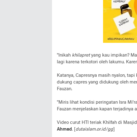
"Inikah
khilapret
yang kau impikan? Mas
lagi karena terkotori oleh lakumu. Kar
Katanya, Capresnya masih nyalon, tapi
dukung capres yang didukung oleh mere
Fauzan.
"Miris lihat kondisi peringatan Isra Mi
Fauzan menjelaskan kapan terjadinya ac
Video curut HTI teriak Khilfah di Masj
Ahmad
. [
dutaislam.or.id/gg
]