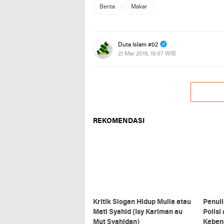
Berita
Makar
Duta Islam #02
21 Mar 2019, 19:07 WIB
REKOMENDASI
Kritik Slogan Hidup Mulia atau
Penuli
Mati Syahid (Isy Kariman au
Polisi
Mut Syahidan)
Keben