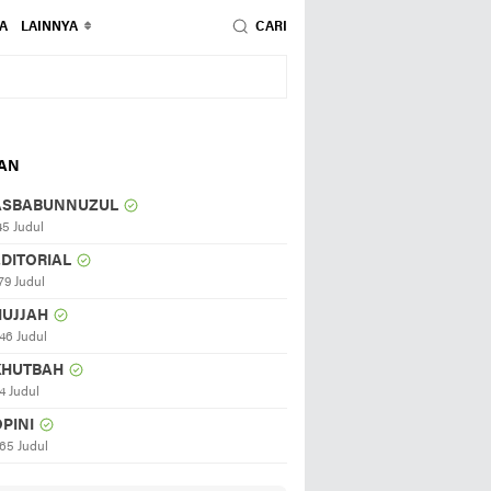
A
LAINNYA
CARI
HAN
ASBABUNNUZUL
45 Judul
EDITORIAL
79 Judul
HUJJAH
46 Judul
KHUTBAH
4 Judul
PINI
65 Judul