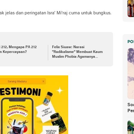
 jelas dan peringatan Isra' Mi'raj cuma untuk bungkus.
PO
i 212, Mengapa PA 212
Felix Siuaw: Narasi
in Kepercayaan?
"Radikalisme" Membuat Kaum
Muslim Phobia Agamanya
Sendiri
So
Pe