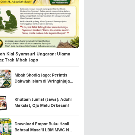
ah Kiai Syamsuri Ungaran: Ulama
jaz Trah Mbah Jago
Mbah Shodiq Jago: Perintis
Dakwah Islam di Wringinjajar,
Mranggen, Demak
Khutbah Jum'at (Jawa): Adohi
Maksiat, Ojo Melu Orkesan!
Download Empat Buku Hasil
Bahtsul Masa'il LBM MWC NU