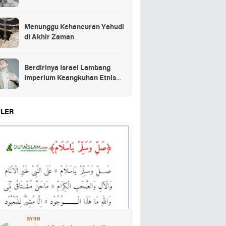
Menunggu Kehancuran Yahudi
di Akhir Zaman
Berdirinya Israel Lambang
Imperium Keangkuhan Etnis
Yahudi
LER
SYIIR