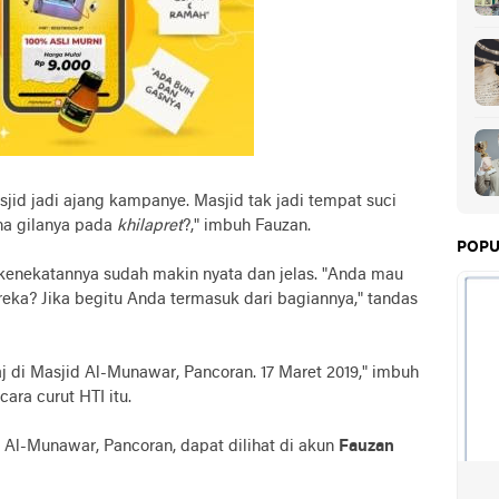
jid jadi ajang kampanye. Masjid tak jadi tempat suci
ena gilanya pada
khilapret
?," imbuh Fauzan.
POPU
 kenekatannya sudah makin nyata dan jelas. "Anda mau
ka? Jika begitu Anda termasuk dari bagiannya," tandas
'raj di Masjid Al-Munawar, Pancoran. 17 Maret 2019," imbuh
ara curut HTI itu.
id Al-Munawar, Pancoran, dapat dilihat di akun
Fauzan