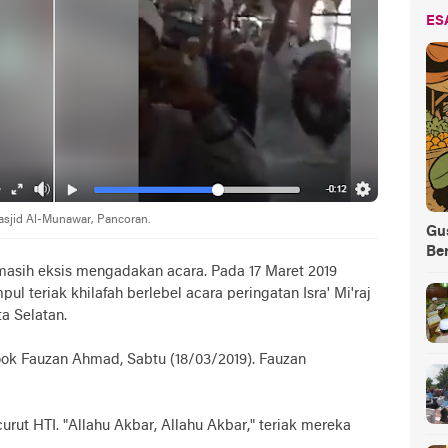
ES
 Masjid Al-Munawar, Pancoran.
Gus
Be
masih eksis mengadakan acara. Pada 17 Maret 2019
l teriak khilafah berlebel acara peringatan Isra' Mi'raj
a Selatan.
book Fauzan Ahmad, Sabtu (18/03/2019). Fauzan
a curut HTI. "Allahu Akbar, Allahu Akbar," teriak mereka