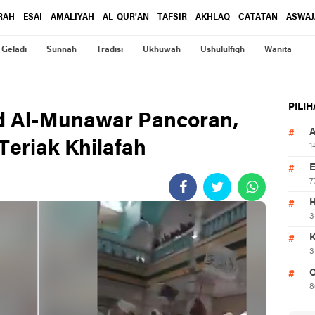
RAH
ESAI
AMALIYAH
AL-QUR'AN
TAFSIR
AKHLAQ
CATATAN
ASWAJ
Geladi
Sunnah
Tradisi
Ukhuwah
Ushululfiqh
Wanita
PILI
jid Al-Munawar Pancoran,
Teriak Khilafah
1
7
3
3
O
8