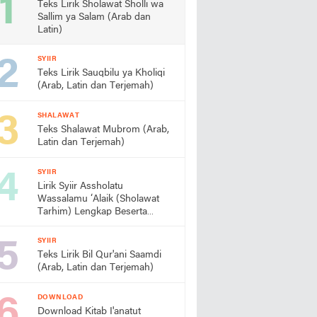
Teks Lirik Sholawat Sholli wa
Sallim ya Salam (Arab dan
Latin)
SYIIR
Teks Lirik Sauqbilu ya Kholiqi
(Arab, Latin dan Terjemah)
SHALAWAT
Teks Shalawat Mubrom (Arab,
Latin dan Terjemah)
SYIIR
Lirik Syiir Assholatu
Wassalamu ‘Alaik (Sholawat
Tarhim) Lengkap Beserta
Artinya
SYIIR
Teks Lirik Bil Qur'ani Saamdi
(Arab, Latin dan Terjemah)
DOWNLOAD
Download Kitab I'anatut