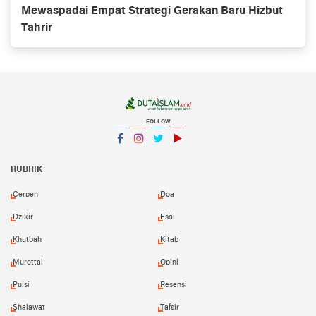
Mewaspadai Empat Strategi Gerakan Baru Hizbut
Tahrir
FOLLOW
Facebook
Instagram
Twitter
YouTube
YouTube
RUBRIK
Cerpen
Doa
Dzikir
Esai
Khutbah
Kitab
Murottal
Opini
Puisi
Resensi
Shalawat
Tafsir