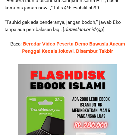
"Bendera tauhid disangkut sangkutin sama HTI , dasar
komunis jaman now...," tulis @Fiesabilillah99.
"Tauhid gak ada benderanya, jangan bodoh," jawab Eko
tanpa ada pembalasan lagi. [
dutaislam.or.id/gg
]
Baca:
Beredar Video Peserta Demo Bawaslu Ancam
Penggal Kepala Jokowi, Disambut Takbir