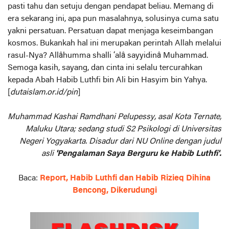
pasti tahu dan setuju dengan pendapat beliau. Memang di
era sekarang ini, apa pun masalahnya, solusinya cuma satu
yakni persatuan. Persatuan dapat menjaga keseimbangan
kosmos. Bukankah hal ini merupakan perintah Allah melalui
rasul-Nya? Allâhumma shalli ‘alâ sayyidinâ Muhammad.
Semoga kasih, sayang, dan cinta ini selalu tercurahkan
kepada Abah Habib Luthfi bin Ali bin Hasyim bin Yahya.
[
dutaislam.or.id/pin
]
Muhammad Kashai Ramdhani Pelupessy, asal Kota Ternate,
Maluku Utara; sedang studi S2 Psikologi di Universitas
Negeri Yogyakarta. Disadur dari NU Online dengan judul
asli
'Pengalaman Saya Berguru ke Habib Luthfi'.
Baca:
Report, Habib Luthfi dan Habib Rizieq Dihina
Bencong, Dikerudungi