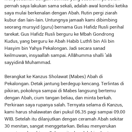
pernah saya lakukan sama sekali, adalah awal kondisi ketika
saya mulai berkenalan dengan Abah. Rutin pergi ziarah
kubur dan lain-lain. Untungnya jamaah kami dibimbing
seorang mursyid (guru) bernama Gus Hafidz Rusli perihal
tarekat. Gus Hafidz Rusli berguru ke Mbah Gondrong
Kudus, yang berguru ke Abah Habib Luthfi bin Ali bin
Hasyim bin Yahya Pekalongan. Jadi secara sanad
keilmuwan, insyaallah sampai. Allâhumma shalli ‘alâ
sayyidinâ Muhammad.
Berangkat ke Kanzus Sholawat (Mabes) Abah di
Pekalongan. Detak jantung berdegup kencang. Terlintas di
pikiran, pokoknya sampai di Mabes langsung bertemu
dengan Abah, cium tangan beliau, dan minta berkah.
Perkiraan saya rupanya salah. Ternyata selama di Kanzus,
kami harus shalawatan dari pukul 06.35 pagi sampai 09.00
WIB. Setelah itu dilanjutkan dengan ceramah Abah sekitar
30 menitan, sangat menggetarkan. Beliau menyerukan