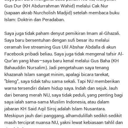
Gus Dur (KH Abdurrahman Wahid) melalui Cak Nur
(sapaan akrab Nurcholish Madjid) setelah membaca buku
Islam: Doktrin dan Peradaban.
Saya juga tidak paham denyut pemikiran Imam al-Ghazali.
Saya baru bersentuhan dengan sufi besar itu melalui
ceramah live streaming Gus Ulil Abshar Abdalla di akun
Facebook pribadi beliau. Saya juga tidak mengenal tafsir Al-
Qur'an yang khas—saya baru kenal melalui Gus Baha (KH
Bahauddin Nursalim). Jadi pengetahuan saya tenang
khazanah Islam sangat minim, apalagi bicara tarekat,
“bleng”, saya tidak tahu sama sekali. Tapi NU memberikan
warna tersendiri dalam hidup saya. Indah dan sejuk. Jauh
dari benang merah NU, saya tidak peduli, yang penting bagi
saya ialah sama-sama Muslim Indonesia, atau dalam
jabaran KH Said Aqil Siroj adalah Islam Nusantara.
Meskipun jauh dari panggang, alhamdulillah sedikit-sedikit
masih terciprat nuansa NU, yakni lewat kebiasaan tahlil dan