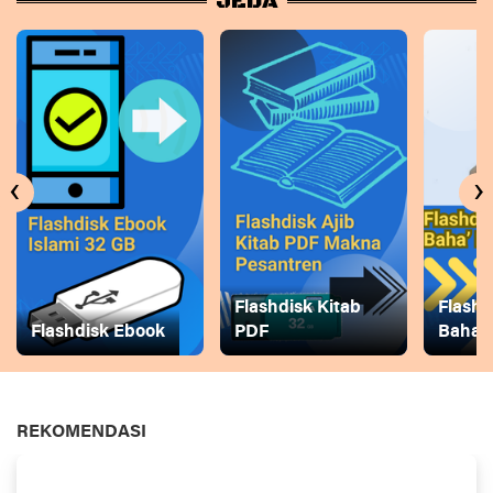
JEDA
‹
›
Flashdisk Kitab
Flashd
Flashdisk Ebook
PDF
Baha
REKOMENDASI