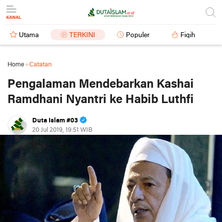
Utama
TERKINI
Populer
Fiqih
Home
›
Catatan
Pengalaman Mendebarkan Kashai
Ramdhani Nyantri ke Habib Luthfi
Duta Islam #03
20 Jul 2019, 19:51 WIB