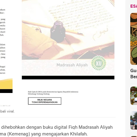
ES
Gus
Be
li viral.
 dihebohkan dengan buku digital Fiqh Madrasah Aliyah
gama (Kemenag) yang mengajarkan Khilafah.