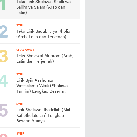
Teks Lirik Sholawat Sholli wa
Sallim ya Salam (Arab dan
Latin)
SYIIR
Teks Lirik Sauqbilu ya Kholiqi
(Arab, Latin dan Terjemah)
SHALAWAT
Teks Shalawat Mubrom (Arab,
Latin dan Terjemah)
SYIIR
Lirik Syiir Assholatu
Wassalamu ‘Alaik (Sholawat
Tarhim) Lengkap Beserta
Artinya
SYIIR
Lirik Sholawat Ibadallah (Alal
Kafi Sholatullah) Lengkap
Beserta Artinya
SYIIR