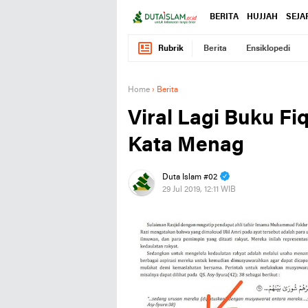
BERITA
HUJJAH
SEJA
Rubrik
Berita
Ensiklopedi
Home
›
Berita
Viral Lagi Buku Fiq
Kata Menag
Duta Islam #02
29 Jul 2019, 12:11 WIB