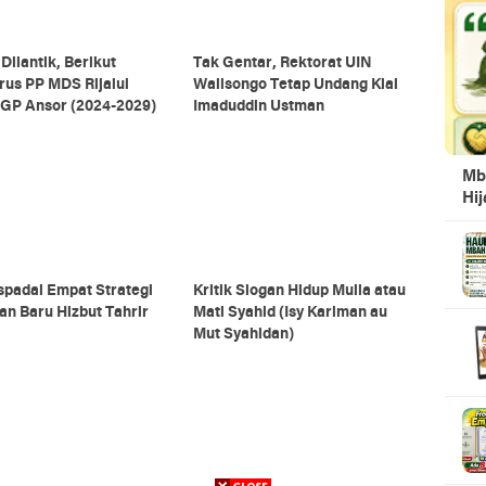
Dilantik, Berikut
Tak Gentar, Rektorat UIN
us PP MDS Rijalul
Walisongo Tetap Undang Kiai
 GP Ansor (2024-2029)
Imaduddin Ustman
Mb
Hi
padai Empat Strategi
Kritik Slogan Hidup Mulia atau
n Baru Hizbut Tahrir
Mati Syahid (Isy Kariman au
Mut Syahidan)