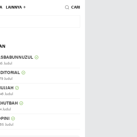
A
LAINNYA
CARI
HAN
ASBABUNNUZUL
45 Judul
EDITORIAL
79 Judul
HUJJAH
46 Judul
KHUTBAH
4 Judul
PINI
65 Judul