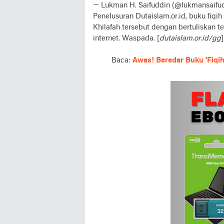
— Lukman H. Saifuddin (@lukmansaifudd
Penelusuran Dutaislam.or.id, buku fiqi
Khilafah tersebut dengan bertuliskan
internet. Waspada. [
dutaislam.or.id/gg
]
Baca:
Awas! Beredar Buku 'Fiqih