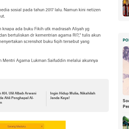
 media sosial pada tahun 2017 lalu. Namun kini netizen
ut.
napa ada buku Fikih utk madrasah Aliyah yg
dan bertuliskan dr kementrian agama RI?," tulis akun
PO
nyertakan screnshot buku fiqih tersebut yang
eh Mentri Agama Lukman Saifuddin melalui akunnya
 KH. Ulil Albab Arwani
Ingin Hidup Mulia, Nikahilah
a Ahli Penghapal Al-
Janda Kaya!
So
an
Pe