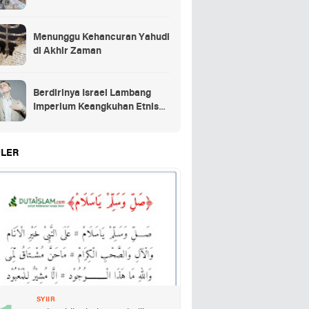
Menunggu Kehancuran Yahudi
di Akhir Zaman
Berdirinya Israel Lambang
Imperium Keangkuhan Etnis
Yahudi
LER
SYIIR