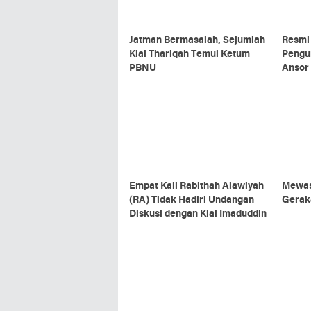
Jatman Bermasalah, Sejumlah
Resmi 
Kiai Thariqah Temui Ketum
Pengur
PBNU
Ansor
Empat Kali Rabithah Alawiyah
Mewas
(RA) Tidak Hadiri Undangan
Geraka
Diskusi dengan Kiai Imaduddin