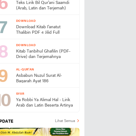
Teks Lirik Bil Qur'ani Saamdi
(Arab, Latin dan Terjemah)
DOWNLOAD
Download Kitab I'anatut
Thalibin PDF 4 Jilid Full
DOWNLOAD
Kitab Tanbihul Ghafilin (PDF-
Drive) dan Terjemahnya
AL-QUR'AN
Asbabun Nuzul Surat Al-
Baqarah Ayat 186
SYIIR
Ya Robbi Ya Alimal Hal - Lirik
Arab dan Latin Beserta Artinya
PDATE
Lihat Semua