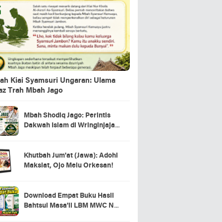
ah Kiai Syamsuri Ungaran: Ulama
jaz Trah Mbah Jago
Mbah Shodiq Jago: Perintis
Dakwah Islam di Wringinjajar,
Mranggen, Demak
Khutbah Jum'at (Jawa): Adohi
Maksiat, Ojo Melu Orkesan!
Download Empat Buku Hasil
Bahtsul Masa'il LBM MWC NU
Kecamatan Tahunan Jepara