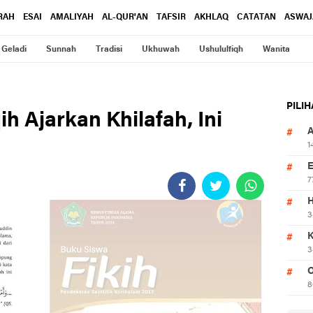
RAH
ESAI
AMALIYAH
AL-QUR'AN
TAFSIR
AKHLAQ
CATATAN
ASWAJ
Geladi
Sunnah
Tradisi
Ukhuwah
Ushululfiqh
Wanita
PILI
ih Ajarkan Khilafah, Ini
1
7
3
3
O
8