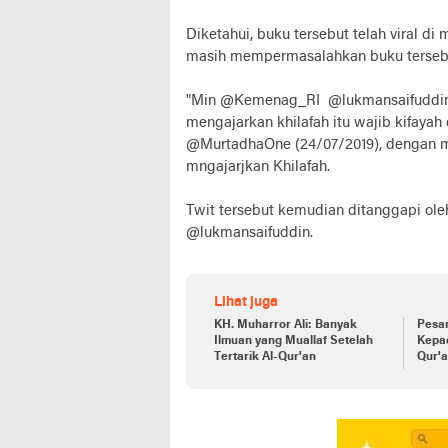
Diketahui, buku tersebut telah viral di
masih mempermasalahkan buku terseb
"Min @Kemenag_RI @lukmansaifuddin k
mengajarkan khilafah itu wajib kifayah 
@MurtadhaOne (24/07/2019), dengan me
mngajarjkan Khilafah.
Twit tersebut kemudian ditanggapi ol
@lukmansaifuddin.
Lihat juga
KH. Muharror Ali: Banyak
Pesan
Ilmuan yang Muallaf Setelah
Kepad
Tertarik Al-Qur'an
Qur'