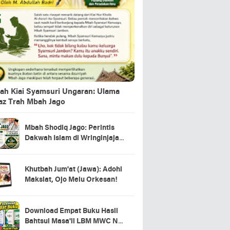
ah Kiai Syamsuri Ungaran: Ulama
jaz Trah Mbah Jago
Mbah Shodiq Jago: Perintis
Dakwah Islam di Wringinjajar,
Mranggen, Demak
Khutbah Jum'at (Jawa): Adohi
Maksiat, Ojo Melu Orkesan!
Download Empat Buku Hasil
Bahtsul Masa'il LBM MWC NU