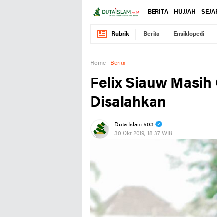
BERITA
HUJJAH
SEJA
Rubrik
Berita
Ensiklopedi
Home
›
Berita
Felix Siauw Masih 
Disalahkan
Duta Islam #03
30 Okt 2019, 18:37 WIB