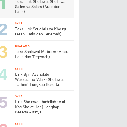
Teks Lirik Sholawat Sholli wa
Sallim ya Salam (Arab dan
Latin)
SYIIR
Teks Lirik Sauqbilu ya Kholiqi
(Arab, Latin dan Terjemah)
SHALAWAT
Teks Shalawat Mubrom (Arab,
Latin dan Terjemah)
SYIIR
Lirik Syiir Assholatu
Wassalamu ‘Alaik (Sholawat
Tarhim) Lengkap Beserta
Artinya
SYIIR
Lirik Sholawat Ibadallah (Alal
Kafi Sholatullah) Lengkap
Beserta Artinya
SYIIR