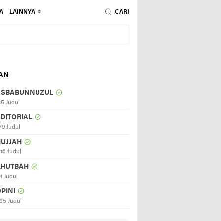
A
LAINNYA
CARI
HAN
ASBABUNNUZUL
45 Judul
EDITORIAL
79 Judul
HUJJAH
46 Judul
KHUTBAH
4 Judul
PINI
65 Judul