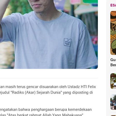
ES
Gus
Be
kan masih terus gencar disuarakan oleh Ustadz HTI Felix
rjudul "Radiks (Akar) Sejarah Dunia" yang diposting di
x mengatakan bahwa penghargaan berupa kemerdekaan
elas "Atas berkat rahmat Allah Yang Mahakuasa".