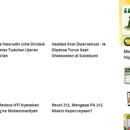
s Nasrudin Joha Diciduk
Haddad Alwi Dipersekusi - Ia
 atas Tuduhan Ujaran
Dipaksa Turun Saat
Mb
cian
Shalawatan di Sukabumi
Hi
 Medsos HTI Nyatakan
Reuni 212, Mengapa PA 212
g ke Muhammadiyah
Miskin Kepercayaan?