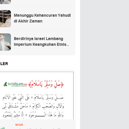
Menunggu Kehancuran Yahudi
di Akhir Zaman
Berdirinya Israel Lambang
Imperium Keangkuhan Etnis
Yahudi
LER
SYIIR