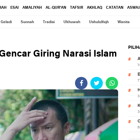
RAH
ESAI
AMALIYAH
AL-QUR'AN
TAFSIR
AKHLAQ
CATATAN
ASWAJ
Geladi
Sunnah
Tradisi
Ukhuwah
Ushululfiqh
Wanita
PILI
Gencar Giring Narasi Islam
1
7
3
3
O
8