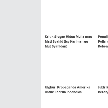
Kritik Slogan Hidup Mulia atau
Penuli
Mati Syahid (Isy Kariman au
Polisi
Mut Syahidan)
Keben
Uighur: Propaganda Amerika
Jubir
untuk Kadrun Indonesia
Peran