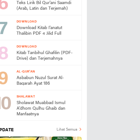
Teks Lirik Bil Qur'ani Saamdi
(Arab, Latin dan Terjemah)
DOWNLOAD
Download Kitab I'anatut
Thalibin PDF 4 Jilid Full
DOWNLOAD
Kitab Tanbihul Ghafilin (PDF-
Drive) dan Terjemahnya
AL-QUR'AN
Asbabun Nuzul Surat Al-
Baqarah Ayat 186
SHALAWAT
Sholawat Muabbad Ismul
A'dhom Qulhu Ghaib dan
Manfaatnya
PDATE
Lihat Semua