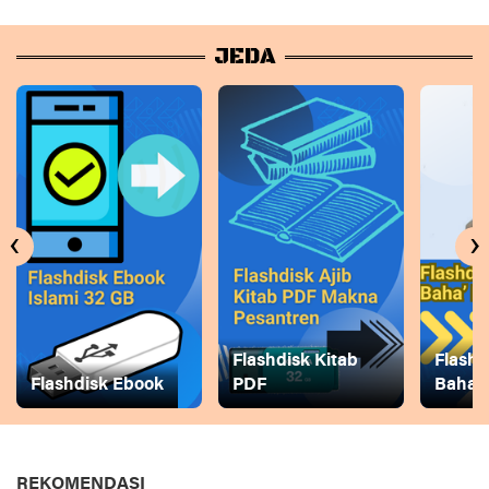
JEDA
‹
›
Flashdisk Kitab
Flashd
Flashdisk Ebook
PDF
Baha
REKOMENDASI