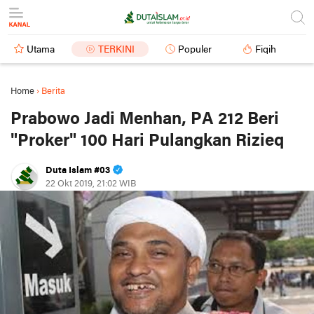
Utama
TERKINI
Populer
Fiqih
Home
›
Berita
Prabowo Jadi Menhan, PA 212 Beri
"Proker" 100 Hari Pulangkan Rizieq
Duta Islam #03
22 Okt 2019, 21:02 WIB