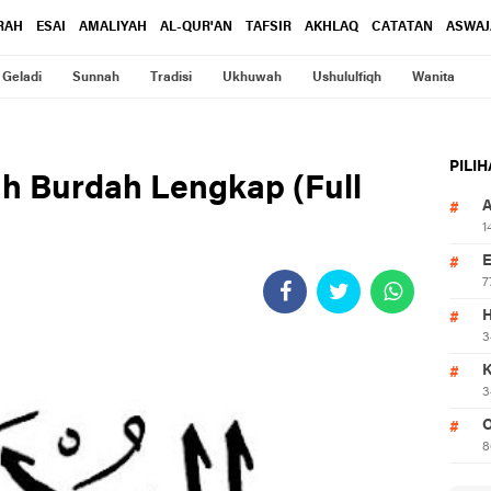
RAH
ESAI
AMALIYAH
AL-QUR'AN
TAFSIR
AKHLAQ
CATATAN
ASWAJ
Geladi
Sunnah
Tradisi
Ukhuwah
Ushululfiqh
Wanita
PILI
h Burdah Lengkap (Full
1
7
3
3
O
8