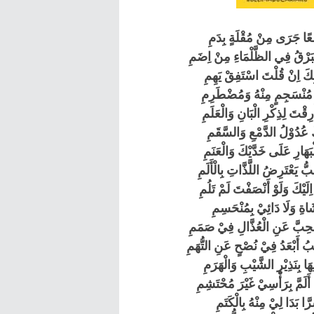
ْعًا جَرَى مِنْ مُقْلَةٍ بِدَمِ
لْبَرْقُ فِي الظَّلْمَاءِ مِنْ اِضَمِ
ْبِكَ اِنْ قُلْتَ اسْتَفِقْ يَهِمِ
َ مُنْسَجِمٍ مِنْهُ وَمُضْطَرِمِ
ِقْتَ لِذِكْرِ الْبَانِ وَالْعَلَمِ
َ عُدُوْلُ الدَّمْعِ وَالسَّقَمِ
َهَارِ عَلَى خَدَّيْكَ وَالْعَنَمِ
يَعْتَرِضُ اللَّذَّاتِ بِالْأَلَمِ
لَيْكَ وَلَوْ أَنْصَفْتَ لَمْ تَلُمِ
اةِ وَلَا دَائِيْ بِمُنْحَسِمِ
ُحِبَّ عَنِ الْعُذَّالِ فِيْ صَمَمِ
ُ أَبْعَدُ فِيْ نُصْحٍ عَنِ التُّهَمِ
َا بِنَذِيْرِ الشَّيْبِ وَالْهَرَمِ
لَمَّ بِرَأْسِيْ غَيْرَ مُحْتَشِمِ
َا بَدَا لِيْ مِنْهُ بِالْكَتَمِ