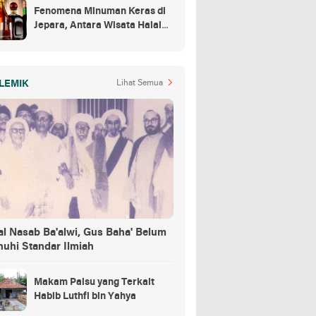
Fenomena Minuman Keras di
Jepara, Antara Wisata Halal
dan Regulasi
LEMIK
Lihat Semua
al Nasab Ba'alwi, Gus Baha' Belum
nuhi Standar Ilmiah
Makam Palsu yang Terkait
Habib Luthfi bin Yahya