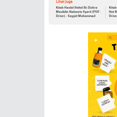
Lihat juga
Kitab Haulal Ihtifal Bi-Dizkra
Kitab
Maulidin Nabawis Syarif (PDF-
Ilmi 
Drive) - Sayyid Muhammad
Driv