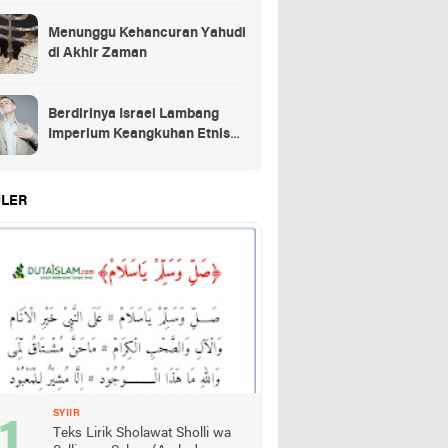
Menunggu Kehancuran Yahudi
di Akhir Zaman
Berdirinya Israel Lambang
Imperium Keangkuhan Etnis
Yahudi
LER
SYIIR
Teks Lirik Sholawat Sholli wa