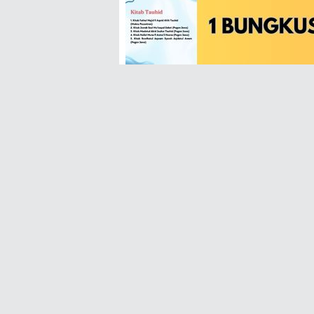
ً وَتُكِلُّ الطَّرْفَ مِنْ أَمَمِ
مٌ تَسَلَّوْا عَنْهُ بِالْحُلُمِ
َيْرُ خَلْقِ اللهِ كُلِّهِمِ
اتَّصَلَتْ مِنْ نُوْرِهِ بِهِمِ
ْوَارَهَا لِلنَّاسِ فِي الظُّلَمِ
ُشْتَمِلٍ بِالْبِشْرِ مُتَّسِمِ
 فِيْ كَرَمٍ وَالدَّهْرِ فِيْ هِمَمِ
 حِيْنَ تَلْقَاهُ وَفِيْ حَشَمِ
دِنَيْ مَنْطِقٍ مِنْهُ وَمُبْتَسَمِ
ِمُنْتَشِقٍ مِنْهُ وَمُلْتَثِمِ
ُبْتَدَاٍ مِنْهُ وَمُخْتَتَمِ
ا بِحُلُوْلِ الْبُؤْسِ وَالنِّقَمِ
صْحَابِ كِسْرَى غَيْرَ مُلْتَئِمِ
نَّهْرُ سَاهِي الْعَيْنِ مِنْ سَدَمِ
ِدُهَا بِالْغَيْظِ حِيْنَ ظَمِيْ
ْمَاءِ مَا بِالنَّارِ مِنْ ضَرَمِ
ظْهَرُ مِنْ مَعْنًى وَمِنْ كَلِمِ