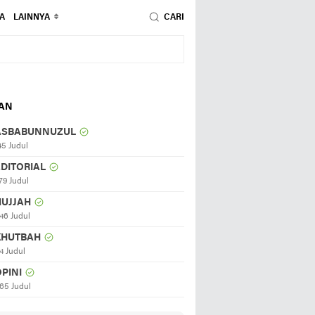
A
LAINNYA
CARI
HAN
ASBABUNNUZUL
45 Judul
EDITORIAL
79 Judul
HUJJAH
46 Judul
KHUTBAH
4 Judul
PINI
65 Judul