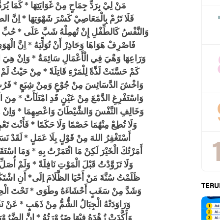
مَنْ لِيْ بِرَدِّ جِمَاحٍ مِنْ غَوَايَتِهَا * كَمَا يُرَدّ
فَلَا تَرُمْ بِالْمَعَاصِيْ كَسْرَ شَهْوَتِهَا * اِنَّ الطَّ
وَالنَّفْسُ كَالطِّفْلِ إِنْ تُهمِلْهُ شَبَّ عَلَى * حُبِّ الر
فَاصْرِفْ هَوَاهَا وَحَاذِرْ أَنْ تُوَلِّيَهُ * اِنَّ الْهَو
وَرَاعِهَا وَهْيَ فِي الْأَعْمَالِ سَائِمَةٌ * وَاِنْ هِيَ 
كَمْ حَسَّنَتْ لَذَّةً لِلْمَرْءِ قَاتِلَةً * مِنْ حَيْثُ لَمْ
وَاخْشَ الدَّسَائِسَ مِنْ جُوْعٍ وَمِنْ شِبَعٍ * فَرُبّ
وَاسْتَفْرِغِ الدَّمْعَ مِنْ عَيْنٍ قَدِ امْتَلَأَتْ * مِنَ الْم
وَخَالِفِ النَّفْسَ وَالشَّيْطَانَ وَاعْصِهِمَا * وَاِنْ هُ
وَلَا تُطِعْ مِنْهُمَا خَصْمًا وَلَا حَكَمًا * فَأَنْتَ تَع
أَسْتَغْفِرُ اللهَ مِنْ قَوْلٍ بِلَا عَمَلٍ * لَقَدْ نَسَ
أَمَرْتُكَ الْخَيْرَ لَكِنْ مَا ائْتَمَرْتُ بِهِ * وَمَا اسْتَ
وَلَا تَزَوَّدْتُ قَبْلَ الْمَوْتِ نَافِلَةً * وَلَمْ أُ
ظَلَمْتُ سُنَّةَ مَنْ أَحْيَا الظَّلَامَ اِلَى* أَنِ اشْتَك
TERU
وَشَدَّ مِنْ سَغَبٍ أَحْشَاءَهُ وطَوَى * تَحْتَ الْحِجَ
وَرَاوَدَتْهُ الْجِبَالُ الشُّمُّ مِنْ ذَهَبٍ * عَنْ نَفْ
وَأَكَّدَتْ زُهْدَهُ فِيْهَا ضَرُوْرَتُهُ * اِنَّ الضَّرُوْ