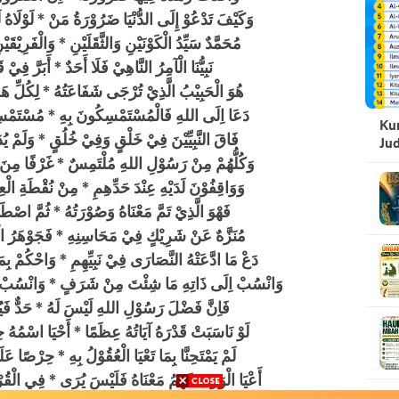
وَكَيْفَ تَدْعُوْ إِلَى الدُّنْيَا ضَرُوْرَةُ مَنْ * لَوْلَاهُ لَ
مُحَمَّدٌ سَيِّدُ الْكَوْنَيْنِ وَالثَّقَلَيْنِ * وَالْفَرِي
نَبِيُّنَا الْآمِرُ النَّاهِيْ فَلَا أَحَدٌ * أَبَرَّ فِيْ 
هُوَ الْحَبِيْبُ الَّذِيْ تُرْجَى شَفَاعَتُهُ * لِكُلِّ هَ
دَعَا اِلَى اللهِ فَالْمُسْتَمْسِكُونَ بِهِ * مُسْتَمْسِك
Kum
فَاقَ النَّبِيِّيْنَ فِيْ خَلْقٍ وَفِيْ خُلُقٍ * وَلَمْ يُد
Ju
وَكُلُّهُمْ مِنْ رَسُوْلِ اللهِ مُلْتَمِسٌ * غَرْفًا مِنَ ال
وَوَاقِفُوْنَ لَدَيْهِ عِنْدَ حَدِّهِمِ * مِنْ نُقْطَةِ الْع
فَهْوَ الَّذِيْ تَمَّ مَعْنَاهُ وَصُوْرَتُهُ * ثُمَّ اصْطَف
مُنَزَّهٌ عَنْ شَرِيْكٍ فِيْ مَحَاسِنِهِ * فَجَوْهَرُ ال
دَعْ مَا ادَّعَتْهُ النَّصَارَى فِيْ نَبِيِّهِمِ * وَاحْكُمْ بِ
وَانْسُبْ اِلَى ذَاتِهِ مَا شِئْتَ مِنْ شَرَفٍ * وَانْسُبْ 
فَاِنَّ فَضْلَ رَسُوْلِ اللهِ لَيْسَ لَهُ * حَدٌّ فَي
لَوْ نَاسَبَتْ قَدْرَهُ آيَاتُهُ عِظَمًا * أَحْيَا اسْمُهُ
لَمْ يَمْتَحِنَّا بِمَا تَعْيَا الْعُقُوْلُ بِهِ * حِرْصًا عَلَ
أَعْيَا الْوَرَى فَهْمُ مَعْنَاهُ فَلَيْسَ يُرَى * فِي الْقُرْب