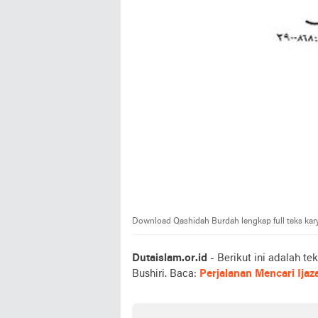
Download Qashidah Burdah lengkap full teks kar
Dutaislam.or.id
- Berikut ini adalah t
Bushiri.
Baca:
Perjalanan Mencari Ija