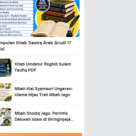
pulan Kitab Sastra Arab Arudl 17
dul
Kitab Umdatur Roghib Sulam
Taufiq PDF
Mbah Kiai Syamsuri Ungaran:
Ulama Hijaz Trah Mbah Jago
Mbah Shodiq Jago: Perintis
Dakwah Islam di Wringinjajar,
Mranggen, Demak