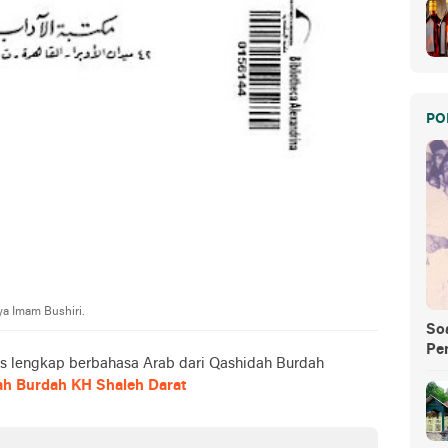
PO
ya Imam Bushiri.
So
Pe
eks lengkap berbahasa Arab dari Qashidah Burdah
zah Burdah KH Shaleh Darat