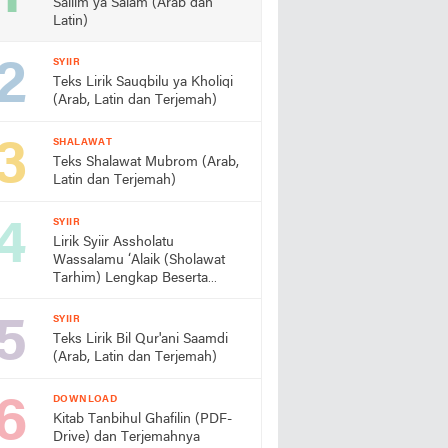
Sallim ya Salam (Arab dan
Latin)
SYIIR
Teks Lirik Sauqbilu ya Kholiqi
(Arab, Latin dan Terjemah)
SHALAWAT
Teks Shalawat Mubrom (Arab,
Latin dan Terjemah)
SYIIR
Lirik Syiir Assholatu
Wassalamu ‘Alaik (Sholawat
Tarhim) Lengkap Beserta
Artinya
SYIIR
Teks Lirik Bil Qur'ani Saamdi
(Arab, Latin dan Terjemah)
DOWNLOAD
Kitab Tanbihul Ghafilin (PDF-
Drive) dan Terjemahnya