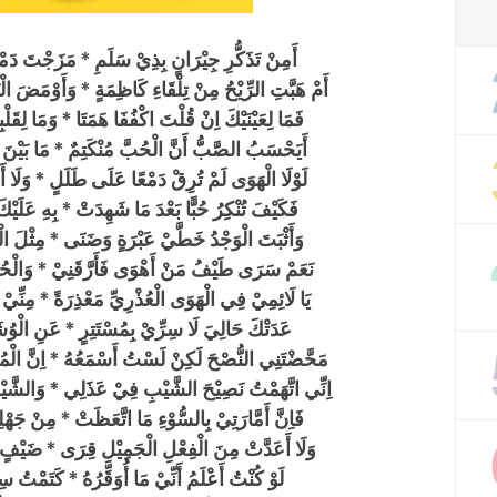
أَمِنْ تَذَكُّرِ جِيْرَانٍ بِذِيْ سَلَمِ * مَزَجْتَ دَم
أَمْ هَبَّتِ الرِّيْحُ مِنْ تِلْقَاءِ كَاظِمَةٍ * وَأَوْمَضَ ا
فَمَا لِعَيْنَيْكَ اِنْ قُلْتَ اكْفُفَا هَمَتَا * وَمَا لِقَل
أَيَحْسَبُ الصَّبُّ أَنَّ الْحُبَّ مُنْكَتِمٌ * مَا بَيْن
لَوْلَا الْهَوَى لَمْ تُرِقْ دَمْعًا عَلَى طَلَلٍ * وَلَا أَر
فَكَيْفَ تُنْكِرُ حُبًّا بَعْدَ مَا شَهِدَتْ * بِهِ عَلَيْك
وَأَثْبَتَ الْوَجْدُ خَطَّيْ عَبْرَةٍ وَضَنَى * مِثْلَ الْب
نَعَمْ سَرَى طَيْفُ مَنْ أَهْوَى فَأَرَّقَنِيْ * وَالْحُبُّ 
يَا لَائِمِيْ فِي الْهَوَى الْعُذْرِيِّ مَعْذِرَةً * مِنِّيْ اِ
عَدَتْكَ حَالِيَ لَا سِرِّيْ بِمُسْتَتِرٍ * عَنِ الْوُشَ
مَحَّضْتَنِي النُّصْحَ لَكِنْ لَسْتُ أَسْمَعُهُ * اِنَّ الْم
اِنِّي اتَّهَمْتُ نَصِيْحَ الشَّيْبِ فِيْ عَذَلِي * وَالشَّيْب
فَاِنَّ أَمَّارَتِيْ بِالسُّوْءِ مَا اتَّعَظَتْ * مِنْ جَهْلِه
وَلَا أَعَدَّتْ مِنَ الْفِعْلِ الْجَمِيْلِ قِرَى * ضَيْفٍ أَ
لَوْ كُنْتُ أَعْلَمُ أَنِّيْ مَا أُوَقِّرُهُ * كَتَمْتُ سِرّ