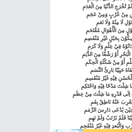
مْ تُخْرَجِ الدُّنْيَا مِنَ الْعَدَمِ
ْقَيْنِ مِنْ عُرْبٍ وَمِنْ عَجَمِ
قَوْلِ لَا مِنْهُ وَلَا نَعَمِ
وْلٍ مِنَ الْأَهْوَالِ مُقْتَحَمِ
ُوْنَ بِحَبْلٍ غَيْرِ مُنْفَصِمِ
َانُوْهُ فِيْ عِلْمٍ وَلَا كَرَمِ
ْبَحْرِ أَوْ رَشْفًا مِنَ الدِّيَمِ
ِلْمِ أَوْ مِنْ شَكْلَةِ الْحِكَمِ
َاهُ حَبِيْبًا بَارِئُ النَّسَمِ
ْحُسْنِ فِيْهِ غَيْرُ مُنْقَسِمِ
مَا شِئْتَ مَدْحًا فِيْهِ وَاحْتَكِمِ
اِلَى قَدْرِهِ مَا شِئْتَ مِنْ عِظَمِ
ُعْرِبَ عَنْهُ نَاطِقٌ بِفَمِ
 حِيْنَ يُدْعَى دَارِسَ الرِّمَمِ
يْنَا فَلَمْ نَرْتَبْ وَلَمْ نَهِمِ
ِ وَالْبُعدِ فِيْهِ غَيْرُ مُنْفَحِمِ