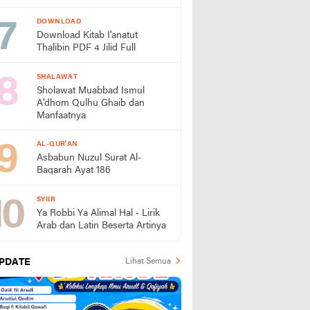
DOWNLOAD
Download Kitab I'anatut
Thalibin PDF 4 Jilid Full
SHALAWAT
Sholawat Muabbad Ismul
A'dhom Qulhu Ghaib dan
Manfaatnya
AL-QUR'AN
Asbabun Nuzul Surat Al-
Baqarah Ayat 186
SYIIR
Ya Robbi Ya Alimal Hal - Lirik
Arab dan Latin Beserta Artinya
PDATE
Lihat Semua