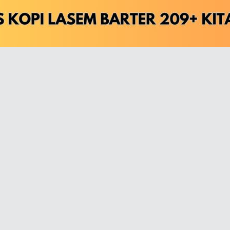
كَالشَّمْسِ تَظْهَرُ لِلْعَيْنَيْنِ مِنْ بُعُدٍ * صَغِيْرَة
وَكَيْفَ يُدْرِكُ فِي الدُّنْيَا حَقِيْقَتَهُ * قَوْمٌ نِيَا
فَمَبْلَغُ الْعِلْمِ فِيْهِ أَنَّهُ بَشَرٌ * وَأَنَّهُ خ
وَكُلُّ آيٍ أَتَى الرُّسْلُ الْكِرَامُ بِهَا * فَاِنَّمَا 
فَاِنَّهُ شَمْسُ فَضْلٍ هُمْ كَوَاكِبُهَا * يُظْهِرْنَ أَن
أَكْرِمْ بِخَلْقِ نَبِيٍّ زَانَهُ خُلُقٌ * بِالْحُسْنِ م
كَالزَّهْرِ فِيْ تَرَفٍ وَالْبَدْرِ فِيْ شَرَفٍ * وَالْبَحْرِ
كَأَنَّهُ وَهْوَ فَرْدٌ مِنْ جَلَالَتِهِ * فِيْ عَسْكَرٍ
كَأَنَّمَا اللُّؤْلُؤُ الْمَكْنُوْنُ فِيْ صَدَفٍ * مِنْ مَعْ
لَا طِيْبَ يَعْدِلُ تُرْبًا ضَمَّ أَعْظُمَهُ * طُوْبَى ل
أَبَانَ مَوْلِدُهُ عَنْ طِيْبِ عُنْصُرِهِ * يَا طِيْبَ م
يَوْمٌ تَفَرَّسَ فِيْهِ الْفُرْسُ أَنَّهُمُ * قَدْ أُنْذِرُوْ
وَبَاتَ اِيْوَانُ كِسْرَى وَهْوَ مُنْصَدِعٌ * كَشَمْلِ أَ
وَالنَّارُ خَامِدَةُ الْأَنْفَاسِ مِنْ أَسَفٍ * عَلَيْهِ وَال
وَسَاءَ سَاوَةَ أَنْ غَاضَتْ بُحَيْرَتُهَا * وَرُدَّ وَار
كَأَنَّ بِالنَّارِ مَا بِالْمَاءِ مِنْ بَلَلٍ * حُزْنًا وَبِال
وَالْجِنُّ تَهْتِفُ وَالْأَنْوَارُ ساطِعَةٌ * وَالْحَقُّ يَ