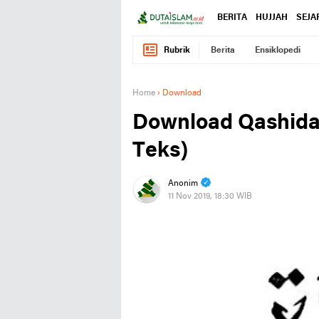
BERITA
HUJJAH
SEJA
Rubrik
Berita
Ensiklopedi
Home
›
Download
Download Qashida
Teks)
Anonim
11 Nov 2019, 18:30 WIB