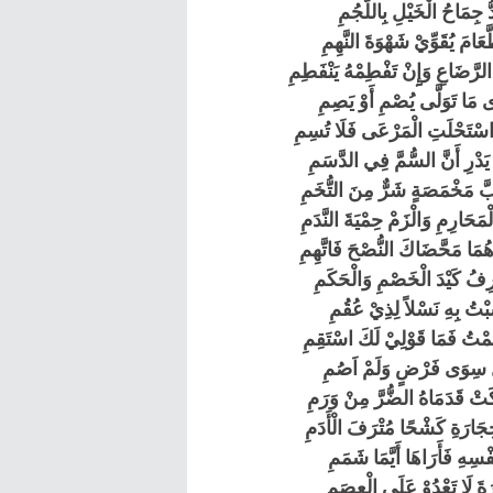
ُ جِمَاحُ الْخَيْلِ بِاللُّجُمِ
عَامَ يُقَوِّيْ شَهْوَةَ النَّهِمِ
َّضَاعِ وَإِِِنْ تَفْطِمْهُ يَنْفَطِمِ
َى مَا تَوَلَّى يُصْمِ أَوْ يَصِمِ
اسْتَحْلَتِ الْمَرْعَى فَلَا تُسِمِ
 يَدْرِ أَنَّ السُّمَّ فِي الدَّسَمِ
َ مَخْمَصَةٍ شَرٌّ مِنَ التُّخَمِ
َحَارِمِ وَالْزَمْ حِمْيَةَ النَّدَمِ
مَا مَحَّضَاكَ النُّصْحَ فَاتَّهِمِ
ْرِفُ كَيْدَ الْخَصْمِ وَالْحَكَمِ
بْتُ بِهِ نَسْلاً لِذِيْ عُقُمِ
قَمْتُ فَمَا قَوْلِيْ لَكَ اسْتَقِمِ
صَلِّ سِوَى فَرْضٍ وَلَمْ اَصُمِ
َتْ قَدَمَاهُ الضُّرَّ مِنْ وَرَمِ
ارَةِ كَشْحًا مُتْرَفَ الْأَدَمِ
سِهِ فَأَرَاهَا أَيَّمَا شَمَمِ
رَةَ لَا تَعْدُوْ عَلَى الْعِصَمِ