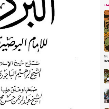
ES
Gus
Be