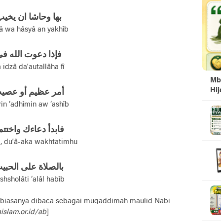
بها وحاشا ان يخي
â wa hâsyâ an yakhîb
فإذا دعوت الله ف
 idzâ da’autallâha fî
Mb
Hi
أمر عظيم أو عصي
in ‘adhîmin aw ‘ashîb
فابدأ دعاءك واختتم
, du’â-aka wakhtatimhu
بالصلاة علی الحبي
shsholâti ‘alâl habîb
as biasanya dibaca sebagai muqaddimah maulid Nabi
islam.or.id/ab
]