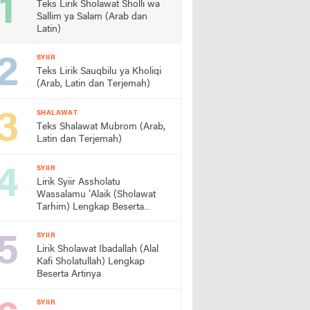
Teks Lirik Sholawat Sholli wa
Sallim ya Salam (Arab dan
Latin)
SYIIR
Teks Lirik Sauqbilu ya Kholiqi
(Arab, Latin dan Terjemah)
SHALAWAT
Teks Shalawat Mubrom (Arab,
Latin dan Terjemah)
SYIIR
Lirik Syiir Assholatu
Wassalamu ‘Alaik (Sholawat
Tarhim) Lengkap Beserta
Artinya
SYIIR
Lirik Sholawat Ibadallah (Alal
Kafi Sholatullah) Lengkap
Beserta Artinya
SYIIR