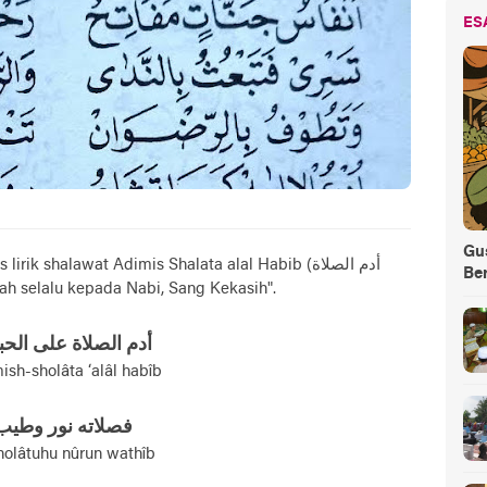
ES
Gus
irik shalawat Adimis Shalata alal Habib (أدم الصلاة
Be
olawatlah selalu kepada Nabi, Sang Kekasih".
أدم الصلاة علی الح
ish-sholâta ‘alâl habîb
فصلاته نور وطيب
holâtuhu nûrun wathîb