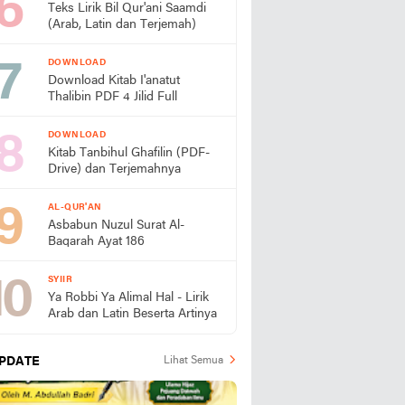
Teks Lirik Bil Qur'ani Saamdi
(Arab, Latin dan Terjemah)
DOWNLOAD
Download Kitab I'anatut
Thalibin PDF 4 Jilid Full
DOWNLOAD
Kitab Tanbihul Ghafilin (PDF-
Drive) dan Terjemahnya
AL-QUR'AN
Asbabun Nuzul Surat Al-
Baqarah Ayat 186
SYIIR
Ya Robbi Ya Alimal Hal - Lirik
Arab dan Latin Beserta Artinya
PDATE
Lihat Semua