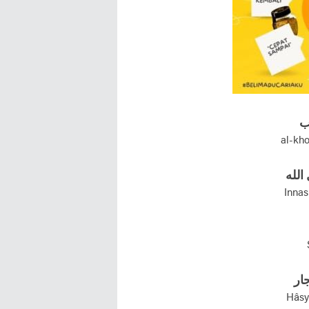
ب
al-kh
الله
Innas
ار
Hâsy