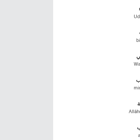
Ud’
b
ي
Wa
ب
min
ة
Allâh
ب
a