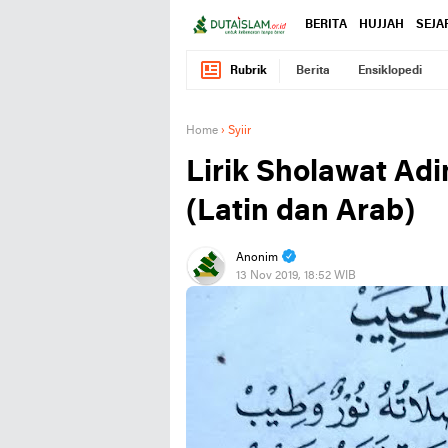
BERITA
HUJJAH
SEJA
Rubrik
Berita
Ensiklopedi
Home
›
Syiir
Lirik Sholawat Adi
(Latin dan Arab)
Anonim
13 Nov 2019, 18:52 WIB