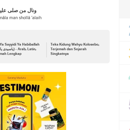
ونال من صلی علي
nâla man shollâ ‘alaih
Ya Sayyidi Ya Habiballah
Teks Kidung Wahyu Kolosebo,
Terjemah dan Sejarah
emah Lengkap
Singkatnya