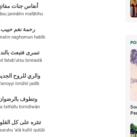
أنفاس جنات مفات
âsu jannâtin mafâtihu
رحمة نغم حبيب
atin naghomun habîb
PO
تسری فتبعث بالند
rî fatab’utsu binnadâ
والري للروح الجدي
rroyyi lirrûhil jadîb
وتطوف بالرضوان
 tathûfu birridlwân
So
Pe
تنثره علی کل القل
suruhu ‘alâ kullil qulûb