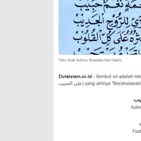
Teks Arab Adimis Shaolata Alal Habib.
Dutaislam.or.id
- Berikut ini adalah teks l
علی الحبيب) yang artinya "Bersh
بيب
Adim
Fas