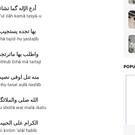
أدع الإله گما تشاء
ul ilâh kamâ tasyâ-u
بها تجده يستجيب
ihâ tajid-hu yastajîb
واطلب بها ماترتج
thlub bihâ mâ tartajî
POPU
منه تنل اوفی نصي
hu tanal aufâ nashîb
الله صلی والملائگ
u shollâ wal malâ-ikatu
الکرام علی الحبي
l-kirôm ‘alâl habîb