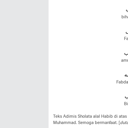
ب
bih
ی
Fa
ب
amr
ه
Fabda
ب
Bi
Teks Adimis Sholata alal Habib di at
Muhammad. Semoga bermanfaat. [
duta