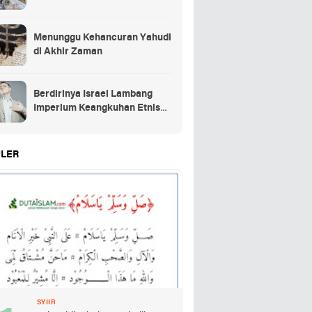
Menunggu Kehancuran Yahudi
di Akhir Zaman
Berdirinya Israel Lambang
Imperium Keangkuhan Etnis
Yahudi
LER
SYIIR