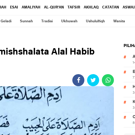
RAH
ESAI
AMALIYAH
AL-QUR'AN
TAFSIR
AKHLAQ
CATATAN
ASWAJ
Geladi
Sunnah
Tradisi
Ukhuwah
Ushululfiqh
Wanita
PILI
mishshalata Alal Habib
1
7
3
3
O
8