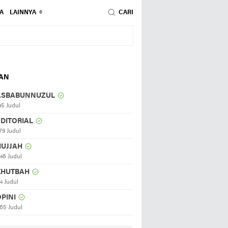
A
LAINNYA
CARI
HAN
ASBABUNNUZUL
45 Judul
EDITORIAL
79 Judul
HUJJAH
46 Judul
KHUTBAH
4 Judul
PINI
65 Judul