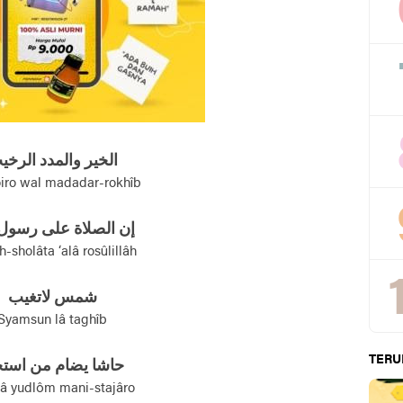
الخير والمدد الرخي
oiro wal madadar-rokhîb
إن الصلاة علی رسول 
h-sholâta ‘alâ rosûlillâh
شمس لاتغيب
Syamsun lâ taghîb
TERU
حاشا يضام من استج
â yudlôm mani-stajâro