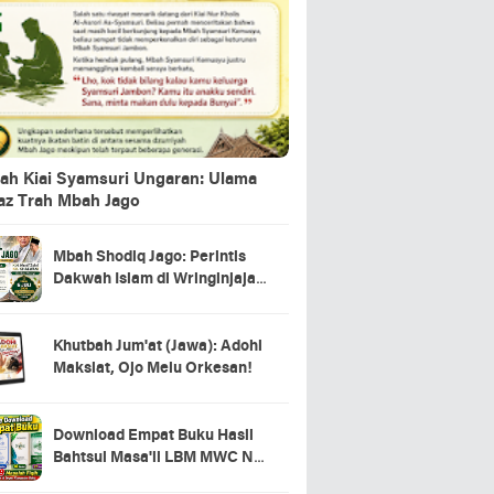
ah Kiai Syamsuri Ungaran: Ulama
jaz Trah Mbah Jago
Mbah Shodiq Jago: Perintis
Dakwah Islam di Wringinjajar,
Mranggen, Demak
Khutbah Jum'at (Jawa): Adohi
Maksiat, Ojo Melu Orkesan!
Download Empat Buku Hasil
Bahtsul Masa'il LBM MWC NU
Kecamatan Tahunan Jepara