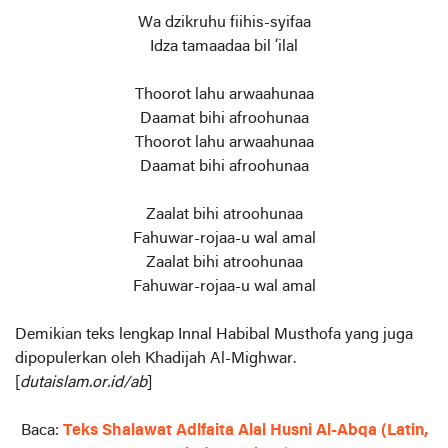
Wa dzikruhu fiihis-syifaa
Idza tamaadaa bil ‘ilal
Thoorot lahu arwaahunaa
Daamat bihi afroohunaa
Thoorot lahu arwaahunaa
Daamat bihi afroohunaa
Zaalat bihi atroohunaa
Fahuwar-rojaa-u wal amal
Zaalat bihi atroohunaa
Fahuwar-rojaa-u wal amal
Demikian teks lengkap Innal Habibal Musthofa yang juga
dipopulerkan oleh Khadijah Al-Mighwar.
[
dutaislam.or.id/ab
]
Baca:
Teks Shalawat Adlfaita Alal Husni Al-Abqa (Latin,