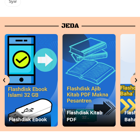
Syiir
JEDA
‹
›
Flashdisk Kitab
Flashd
Flashdisk Ebook
PDF
Baha