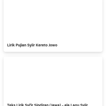
Lirik Pujian Syiir Kereto Jowo
Teks Lirik Syi'ir Sindiran (Jawa) - ala Lagu Syiir