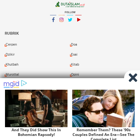
FOLLOW
Facebook
Instagram
Twitter
YouTube
YouTube
RUBRIK
Cerpen
Doa
Dzikir
Esai
Khutbah
Kitab
Murottal
Opini
Puisi
Resensi
Shalawat
Tafsir
Redaksi
Pasang Iklan
Kirim Naskah
Download Kitab
Copyright ©
2026 Duta Islam