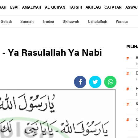
RAH
ESAI
AMALIYAH
AL-QUR'AN
TAFSIR
AKHLAQ
CATATAN
ASWAJ
Geladi
Sunnah
Tradisi
Ukhuwah
Ushululfiqh
Wanita
PILI
a - Ya Rasulallah Ya Nabi
1
7
3
3
O
8