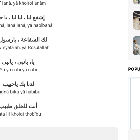
a’ lanâ, yâ khoirol anâm
إشفع لنا ، لنا لنا ، يا حب
anâ, lanâ lanâ, yâ habîbanâ
لك الشفاعة ، يارسول 
-syafâ’ah, yâ Rosûlallâh
يا، يانبی ، يانبی
POPU
Yâ yâ nabî yâ nabî
لدنا بك ياحبيب
udnâ bika yâ habîbu
أنت للخلق طبيب
ta lil kholqi thobîbu