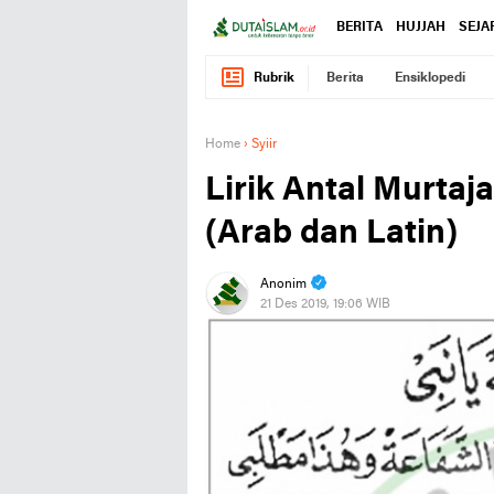
BERITA
HUJJAH
SEJA
Rubrik
Berita
Ensiklopedi
Home
›
Syiir
Lirik Antal Murtaj
(Arab dan Latin)
Anonim
21 Des 2019, 19:06 WIB