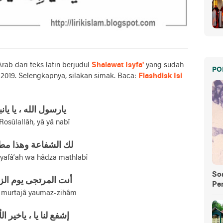
Arab dari teks latin berjudul
Shalawat Isyfa'
yang sudah
PO
2019. Selengkapnya, silakan simak. Baca:
Flashdisk Isi
يارسول الله ، يا يان
Rosûlallâh, yâ yâ nabî
لك الشفاعة وهذا مط
yafâ’ah wa hâdza mathlabî
So
أنت المرتجی يوم الز
Pe
 murtajâ yaumaz-zihâm
إشفع لنا يا ، ياخير الأ