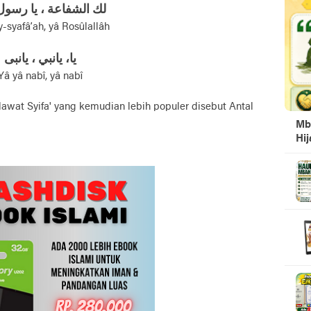
لك الشفاعة ، يا رسول 
-syafâ’ah, yâ Rosûlallâh
يا، يانبي ، يانبى
Yâ yâ nabî, yâ nabî
lawat Syifa' yang kemudian lebih populer disebut Antal
Mb
Hi