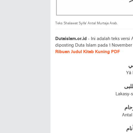
Teks Shalawat Syifa' Antal Murtaja Arab.
Dutaislam.or.id
- Ini adalah teks versi 
diposting Duta Islam pada 1 November 
Ribuan Judul Kitab Kuning PDF
بي
Yâ 
لبی
Lakasy-s
حام
Antal
نام