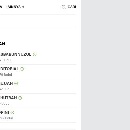
A
LAINNYA
CARI
HAN
ASBABUNNUZUL
45 Judul
EDITORIAL
79 Judul
HUJJAH
46 Judul
KHUTBAH
4 Judul
PINI
65 Judul