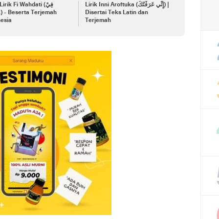
Lirik Inni Aroftuka (إِنِّي عَرَفْتُكَ) |
irik Fi Wahdati (فِيْ
ah
Disertai Teks Latin dan
esia
Terjemah