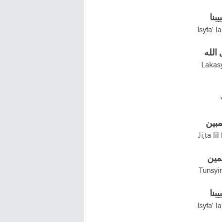
يبنا
Isyfa’ 
الله
Lakasy
مبين
Ji,ta l
لمين
Tunsyir
يبنا
Isyfa’ 