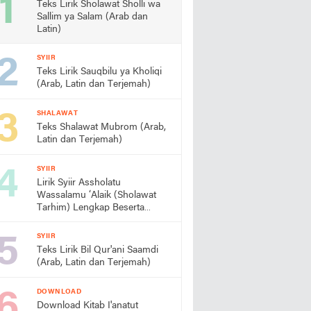
Teks Lirik Sholawat Sholli wa
Sallim ya Salam (Arab dan
Latin)
SYIIR
Teks Lirik Sauqbilu ya Kholiqi
(Arab, Latin dan Terjemah)
SHALAWAT
Teks Shalawat Mubrom (Arab,
Latin dan Terjemah)
SYIIR
Lirik Syiir Assholatu
Wassalamu ‘Alaik (Sholawat
Tarhim) Lengkap Beserta
Artinya
SYIIR
Teks Lirik Bil Qur'ani Saamdi
(Arab, Latin dan Terjemah)
DOWNLOAD
Download Kitab I'anatut