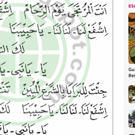
ES
Gus
Be