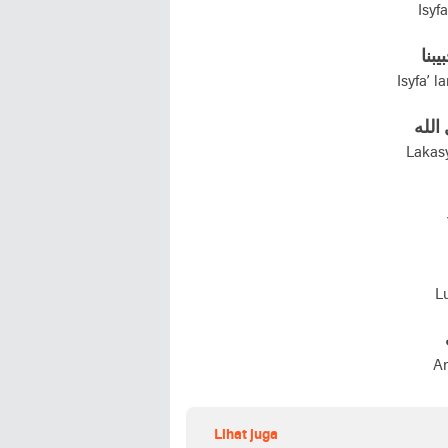
Isyf
يبنا
Isyfa’ l
الله
Lakasy
L
An
Lihat juga