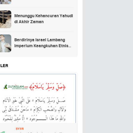
Menunggu Kehancuran Yahudi
di Akhir Zaman
Berdirinya Israel Lambang
Imperium Keangkuhan Etnis
Yahudi
LER
SYIIR