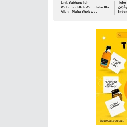
Lirik Subhanallah
Teks L
Walhamdulillah Wa Lailaha Illa
وَحْدَتِيْ) - Beserta Terjem
Allah - Mafia Sholawat
Indon