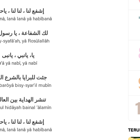
إشفع لنا ، لنا لنا ، ياحب
lanâ, lanâ lanâ yâ habîbanâ
لك الشفاعة ، يا رسول 
-syafâ’ah, yâ Rosûlallâh
يا، يانبي ، يانبى
Yâ yâ nabî, yâ nabî
جئت للبرايا بالشرع ال
il barôyâ bisy-syar’il mubîn
تنشر الهداية بين العا
ul hidâyah bainal ‘âlamîn
إشفع لنا ، لنا لنا ، ياحب
lanâ, lanâ lanâ yâ habîbanâ
TERU