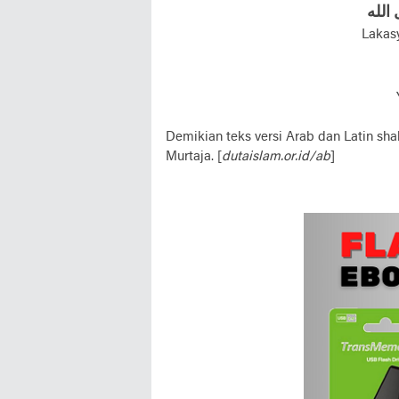
الله
Lakasy
Demikian teks versi Arab dan Latin sha
Murtaja. [
dutaislam.or.id/ab
]