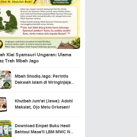
ah Kiai Syamsuri Ungaran: Ulama
jaz Trah Mbah Jago
Mbah Shodiq Jago: Perintis
Dakwah Islam di Wringinjajar,
Mranggen, Demak
Khutbah Jum'at (Jawa): Adohi
Maksiat, Ojo Melu Orkesan!
Download Empat Buku Hasil
Bahtsul Masa'il LBM MWC NU