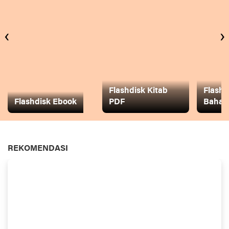
‹
›
Flashdisk Kitab
Flashd
Flashdisk Ebook
PDF
Baha
REKOMENDASI