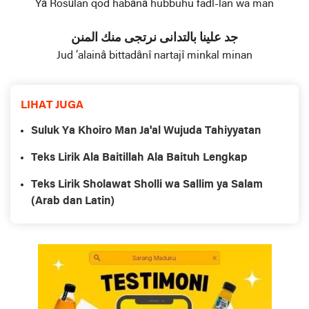
Yâ Rosûlan qod habânâ hubbuhu fadl-lan wa man
جد علينا بالتدانی نرتجی منك المنن
Jud ‘alainâ bittadânî nartajî minkal minan
LIHAT JUGA
Suluk Ya Khoiro Man Ja'al Wujuda Tahiyyatan
Teks Lirik Ala Baitillah Ala Baituh Lengkap
Teks Lirik Sholawat Sholli wa Sallim ya Salam
(Arab dan Latin)