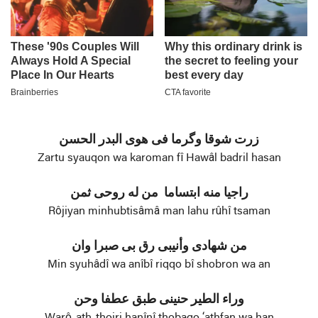
زرت شوقا وگرما فی هوی البدر الحسن
Zartu syauqon wa karoman fî Hawâl badril hasan
راجيا منه ابتساما من له روحی ثمن
Rôjiyan minhubtisâmâ man lahu rûhî tsaman
من شهادی وأنيبی رق بی صبرا وان
Min syuhâdî wa anîbî riqqo bî shobron wa an
وراء الطير حنينی طبق عطفا وحن
Warô-ath-thoiri hanînî thobaqo ‘athfan wa han