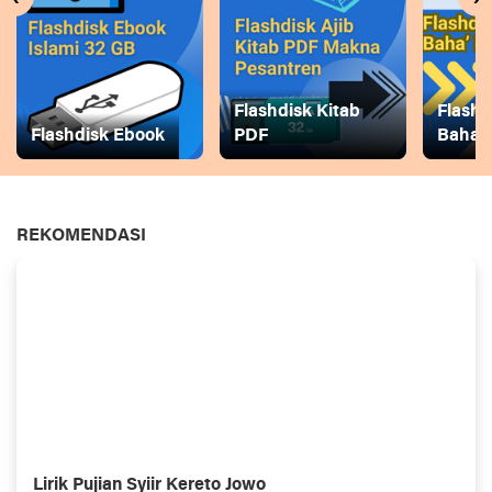
Flashdisk Kitab
Flashd
Flashdisk Ebook
PDF
Baha
REKOMENDASI
Lirik Pujian Syiir Kereto Jowo