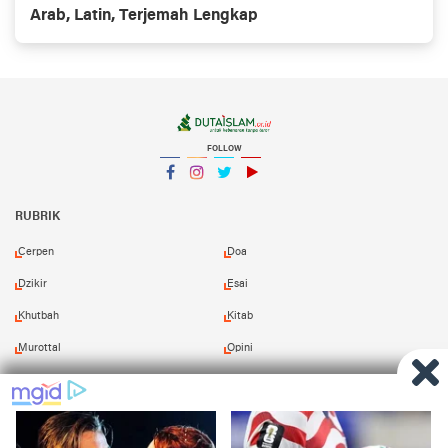
Arab, Latin, Terjemah Lengkap
FOLLOW
Facebook
Instagram
Twitter
YouTube
YouTube
RUBRIK
Cerpen
Doa
Dzikir
Esai
Khutbah
Kitab
Murottal
Opini
Puisi
Resensi
Shalawat
Tafsir