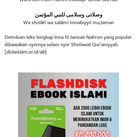
وصلاتی وسلامی للنبي المؤتمن
Wa sholâtî wa salâmî linnabiyyil mu,taman
Demikian teks lengkap Inna fil Jannati Nahron yang populer
dibawakan syiirnya selain syiir Sholawat Qur'aniyyah.
[
dutaislam.or.id/ab
]