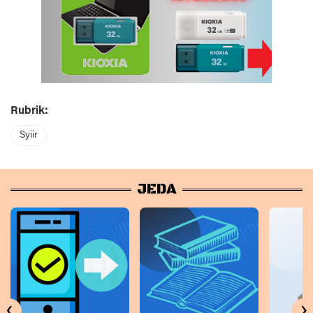
Rubrik:
Syiir
JEDA
‹
›