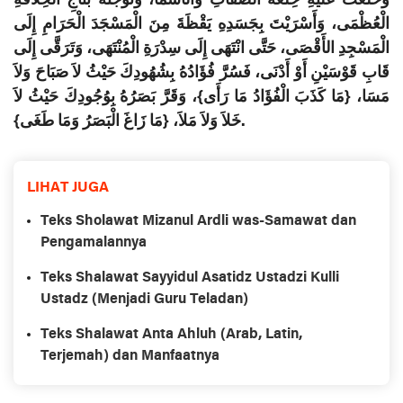
وَخَلَعْتَ عَلَيْهِ خِلْعَةَ الصِّفَاتِ وَالأَسْمَا، وَتَوَّجْتَهُ بَتَاجِ الْخِلاَفَةِ
الْعُظْمَى، وَأَسْرَيْتَ بِجَسَدِهِ يَقْظَةَ مِنَ الْمَسْجَدَ الْحَرَامِ إِلَى
الْمَسْجِدِ الأَقْصَى، حَتَّى انْتَهَى إِلَى سِدْرَةِ الْمُنْتَهَى، وَتَرَقَّى إِلَى
قَابِ قَوْسَيْنِ أَوْ أَدْنَى، فَسُرَّ فُؤَادُهُ بِشُهُودِكَ حَيْثُ لاَ صَبَاحَ وَلاَ
مَسَا، {مَا كَذَبَ الْفُؤَادُ مَا رَأَى}، وَقَرَّ بَصَرُهُ بِوُجُودِكَ حَيْثُ لاَ
خَلاَ وَلاَ مَلاَ، {مَا زَاغَ الْبَصَرُ وَمَا طَغَى}.
LIHAT JUGA
Teks Sholawat Mizanul Ardli was-Samawat dan
Pengamalannya
Teks Shalawat Sayyidul Asatidz Ustadzi Kulli
Ustadz (Menjadi Guru Teladan)
Teks Shalawat Anta Ahluh (Arab, Latin,
Terjemah) dan Manfaatnya