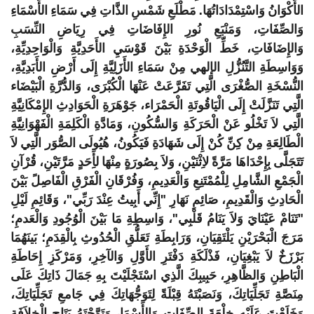
الأَكْوَانُ وَاسْتِمْدَادَاتُهَا. مَطْلَعِ شَمْسِ الذَّاتِ فِي سَمَاءِ الأَسْمَاءِ
وَالصِّفَاتِ، وَمَنْبَعِ نُورِ الإِفَاضَاتِ فِي رِيَاضِ النِّسَبِ
وَالإِضَافَاتِ، خَطِّ الْوَحْدَةِ بَيْنَ قَوْسَيِ الأَحَدِيَّةِ وَالْوَاحِدِيِّةِ،
وَوَاسِطَةِ التَّنُزُّلِ الإلهي مِنْ سَمَاءِ الأَزَلِيَّةِ إِلَى أَرْضِ الأَبَدِيَّةِ،
النُّسْخَةِ الصُّغْرَى الَّتِي تَفَرَّعَتْ عَنْهَا الْكُبْرَى، وَالدُّرَّةِ الْبَيْضَاء
الَّتِي تَنَزَّلَتْ إِلَى الْيَاقُوتَةِ الْحَمْرَاء، جَوْهَرَةِ الْحَوَادِثِ الإِمْكَانِيَّةِ
الَّتِي لاَ تَخْلُو عَنْ الْحَرَكَةِ وَالسُّكُونِ، وَمَادَّةِ الْكَلِمَةِ الْفَهْوَانِيَّةِ
الْطَالِعَةِ مِنْ كِنِّ كُنْ إِلَى شَهَادَةِ فَيَكُونُ، هُيُولَى الصُّوَر الَّتِي لاَ
تَتَجَلَّى بِإِحْدَاهَا مَرَّةً لاِثْنَيْنِ، وَلاَ بِصُورَةٍ مِنْهَا لأَِحَدٍ مَرَّتَيْنِ، قُرْآنِ
الْجَمْعِ الشَّامِلِ لِلْمُمْتَنِعِ وَالْعَدِيمِ، وَفُرْقَانِ الْفَرْقِ الْفَاصِلً بَيْنَ
الْحَادِثِ وَالْقَدِيمِ، صَائِمِ نَهَارِ "إِنِّي أَبِيتُ عِنْدَ رَبِّي"، وَقَائِمِ لَيْلِ
"تَنَامْ عَيْنَايَ وَلاَ يَنَامُ قَلْبِي"، وَاسِطِةِ مَا بَيْنَ الْوُجُودِ وَالْعَدمِ؛
مَرَجَ الْبَحْرَيْنِ يَلْتَقِيَانِ، وَرَابِطَةِ تَعَلُّقِ الْحُدُوثِ بِالْقِدَمِ؛ بَينَهُمَا
بَرْزَخٌ لاَ يَبْغِيَانِ، فَذْلَكَةِ دَفْتَرِ الأَوَّلِ وَالآخِرِ، وَمَرْكَزِ إِحَاطَةِ
الْبَاطِنِ وَالظَّاهِرِ، حَبِيبِكَ الَّذِي اسْتَجْلَيْتَ بِهِ جَمَالَ ذَاتِكَ عَلَى
مِنَصَّةِ تَجَلِّيَاتِكَ، وَنَصَبْتَهُ قِبْلَةً لِتَوَجُّهَاتِكَ فِي جَامعِ تَجَلِّيَاتِكَ،