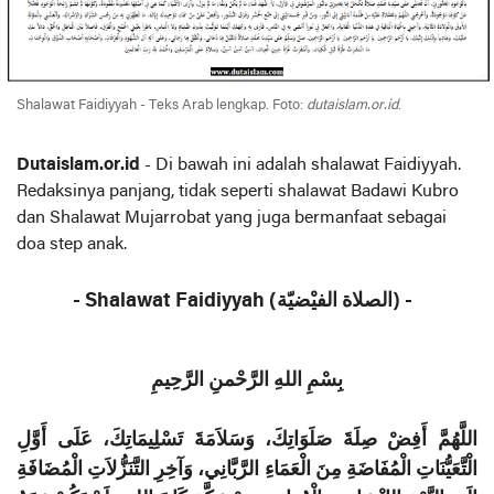
Shalawat Faidiyyah - Teks Arab lengkap. Foto:
dutaislam.or.id
.
Dutaislam.or.id
- Di bawah ini adalah shalawat Faidiyyah.
Redaksinya panjang, tidak seperti shalawat Badawi Kubro
dan Shalawat Mujarrobat yang juga bermanfaat sebagai
doa step anak.
- Shalawat Faidiyyah (الصلاة الفيْضيّة) -
بِسْمِ اللهِ الرَّحْمنِ الرَّحِيمِ
اللَّهُمَّ أَفِضْ صِلَةَ صَلَوَاتِكَ، وَسَلاَمَةَ تَسْلِيمَاتِكَ، عَلَى أَوَّلِ
الْتَّعَيُّنَاتِ الْمُفَاضَةِ مِنَ الْعَمَاءِ الرَّبَّانِي، وَآخِرِ التَّنَزُّلاَتِ الْمُضَافَةِ