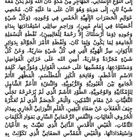
إِلَى النَّوْعِ الإِنْسَانِي، الْمُهَاجِرِ مِنْ مَكَّةٍ كَانَ الله وَلَمْ يَكُنْ مَعَهُ
شَيْءٌ ثَانٍ، إِلَى مَدِينَةِ وَهُوَ الآنَ عَلَى مَا عَلَيْهِ كَانَ، مُحْصِي
عَوَالِمِ الْحَضَرَاتِ الإِلَهِيَّةِ الْخَمْسِ فِي وُجُودِهِ، {وَكُلَّ شَيْءٍ
أَحْصَيْنَاهُ فِي إِمَامٍ مُبِينٍ}، وَرَاحِمِ سِائِلِي اسْتِعْدَادَتِهَا بِندَاهِ
وَجُودِهِ {وَمَا أَرْسَلْنَاكَ إِلاَّ رَحْمَةً لِلْعَالِمِينَ}، نُقْطَةِ الْبَسْمَلِةِ
الْجَامِعَةِ لِمَا يَكُونُ وَلِمَا كَانَ، وَلَفْظَةِ الأَمْرَ الْجَوَّالَةِ بِدَوَائِرِ
الأَكِوَانِ، سِرِّ الْهُوِيَّةِ الِّتِي فِي كُلِّ شَيْءٍ سَارِيًةٌ، وَعَنْ كُلِّ
شَيْءٍ مُجَرَّدَةٌ وَعَارِيَةٌ، أَمِينِ الله عَلَى خَزَائِنِ الْفَوَاضِلِ
وَمَسْتَوْدَعِهَا، وَمُقَسِّمِهَا عَلَى حَسَبِ الْقَوَابِلِ وَمُوَزِّعِها، كَلِمَةِ
الاسْمِ الأَعْظَمِ، وَفَاتِحَةِ الْكَنِزِ الْمُطَلْسَمِ، الْمَظْهَرِ الأَتَمْ
الْجَامِعِ بَيْنَ الْعُبُودِيَّةِ وَالرُّبُوبِيَّةِ، وَالنَّشْءِ الأَعَمِّ الشَّامِلِ
لِلإِمْكَانِيَّةِ وَالوُجُوبِيَّةِ، الطَّوْدِ الأَشَمّ الَّذِي لَمْ يُزَحْزِحْهُ تَجَلِّي
التَّعَيُّنَاتِ عَنْ مَقَامِ التَّمْكِينِ، وَالْبَحْرِ الْخِضَمِّ الَّذِي لَمْ تُعَكِّرْهُ
جِيَفَ الْغَفَلاَتِ عَنْ صَفَاءِ الْيَقِينِ، الْقَلَمِ النُّورَانِيِّ الْجَارِي بِمِدَادِ
الْحُرُوفِ الْعَالِيَاتِ، وَالنَّفَسِ الرَّحْمَانِيِّ السَّارِي بَمَوَادِ الْكَلِمَاتِ
التَّامَّاتِ، الْفَيْضِ الأَقْدَسِ الذَّاتِيِّ الَّذِي تَعَيَّنَتْ بِهِ الأَعْيَانُ
وَاسْتِعْدَادَاتُهَا، وَالْفَيْضِ الْمُقَدَّسِ الصَفَاتِيِّ الَّذِي تَكَوَّنَتْ بِهِ