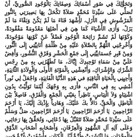
وَتَحَوُّلِكَ فِي صُوَرِ أَسْمَائِكَ وَصِفَاتِكَ بَالْوُجُودِ الصُّورِيِّ، أَنْ
تُصَلِّي عَلَى سَيِّدِنَا مُحَمَّدٍ صَلاَةً تَكْحَلُ بِهَا بَصِيرَتِي بِالنُّورِ
الْمَرْشُوشِ فِي الأَزَلِ، لأَِشْهَدَ فَنَاءَ مَا لَمْ يَكُنْ وَبَقْاءَ مَا لَمْ
يَزَلْ، وَأَرَى الأَشْيَاءَ كَمَا هِيَ فِي أَصْلِهَا مَعْدُومَةً مَفْقُودَةً،
وَكَوْنَهَا لَمْ تَشَمَّ رَائِحَةَ الْوُجُودِ فَضْلاً عَنْ كَوْنِهَا مَوْجُودَةً،
وَأَخْرِجْنِي اللَّهُمَّ بِالصَّلاَةِ عَلَيْهِ مِنْ ظُلْمَةِ أَنَانِيَّتِي إِلَى الْنُّورِ،
وَمِنْ قَبِرِ جُسمَانِيَّتِي إِلَى جَمْعِ الْحَشْرِ وَفَرْقِ النُّشُورِ، وَأَفِضْ
عَلَيَّ مِنْ سَمَاءِ تَوْحِيدِكَ إِيَّاكَ، مَا تُطَهِّرُنِي بِهِ مِنْ رِجْسِ
الشِّرْكِ وَالإِشْرَاكِ، وَأَنْعِشْنِي بِالْمَوْتَةِ الأُولَى وَالْوِلاَدَةِ الثَّانِيَةِ،
وَأَحِيِنِي بِالْحَيَاةِ الْبَاقِيَةِ في هَذِهِ الدُّنْيَا الْفَانِيَةِ، وَاجْعَلْ لِي نُوراً
أَمْشِي بِهِ فِي النَّاسِ، فأَرَى بِهِ وَجْهَكَ أَيْنَمَا تَوَلَّيْتُ بِدُونِ
اشْتِبَاهٍ وَلاَ الْتِبَاسٍ، نَاظِراً بِعَيْنَيِ الْجَمْعِ وَالْفَرْقِ، فَاصِلاً بَيْنَ
الْبَاطِلِ وَالْحَقِّ، دَالاًّ بكَ عَلَيْكَ، وَهَادِياً بِإِذْنِكَ إِلَيْكَ، يَا أَرْحَمَ
الرَّاحِمِينَ يَا أَرْحَمَ الرَّاحِمِينَ يَا أَرْحَمَ الرَّاحِمِينَ، صَلِّ وَسَلِّمْ
عَلَى سَيِّدِنَا مُحَمَّدٍ صَلاَةً تَتَقَبَّلُ بِهَا دُعَائِي، وَتُحَقِّقُ بِهَا رَجَائِي،
وَعَلَى آلِهِ آلِ الشُّهُودِ وَالْعِرْفَانِ، وَأَصْحَابِهِ أَصْحَابِ الذَّوْقِ
وَالْوِجْدَانِ، مَا انْتَشَرَتْ طُرَّةُ لَيْلِ الْكِيَانِ، وَأَسْفَرَتْ غُرَّةُ جَبِينِ