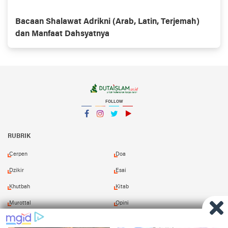
Bacaan Shalawat Adrikni (Arab, Latin, Terjemah)
dan Manfaat Dahsyatnya
FOLLOW
Facebook
Instagram
Twitter
YouTube
YouTube
RUBRIK
Cerpen
Doa
Dzikir
Esai
Khutbah
Kitab
Murottal
Opini
Puisi
Resensi