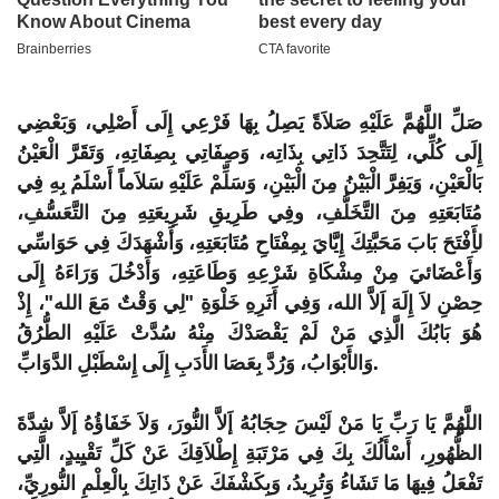
صَلِّ اللَّهُمَّ عَلَيْهِ صَلاَةً يَصِلُ بِهَا فَرْعِي إِلَى أَصْلِي، وَبَعْضِي
إِلَى كُلِّي، لِتَتَّحِدَ ذَاتِي بِذَاتِه، وَصِفَاتِي بِصِفَاتِهِ، وَتَقَرَّ الْعَيْنُ
بَالْعَيْنِ، وَيَفِرَّ الْبَيْنُ مِنَ الْبَيْنِ، وَسَلِّمْ عَلَيْهِ سَلاَماً أَسْلَمُ بِهِ فِي
مُتَابَعَتِهِ مِنَ التَّخَلُّفِ، وفِي طَرِيقِ شَرِيعَتِهِ مِنَ التَّعَسُّفِ،
لأَِفْتَحَ بَابَ مَحَبَّتِكَ إِيَّايَ بِمِفْتَاحِ مُتَابَعَتِهِ، وَأَشْهَدَكَ فِي حَوَاسِّي
وَأَعْضَائيَ مِنْ مِشْكَاةِ شَرْعِهِ وَطَاعَتِهِ، وَأَدْخُلَ وَرَاءَهُ إِلَى
حِصْنِ لاَ إِلَهَ إَلاَّ الله، وَفِي أَثَرِهِ خَلْوَةِ "لِي وَقْتٌ مَعَ الله"، إِذْ
هُوَ بَابُكَ الَّذِي مَنْ لَمْ يَقْصَدْكَ مِنْهُ سُدَّتْ عَلَيْهِ الطُّرُقُ
وَالأَبْوَابُ، وَرُدَّ بِعَصَا الأَدَبِ إِلَى إِسْطَبْلِ الدَّوَابِّ.
اللَّهُمَّ يَا رَبِّ يَا مَنْ لَيْسَ حِجَابُهُ إَلاَّ النُّورَ، وَلاَ خَفَاؤُهُ إَلاَّ شِدَّةَ
الظُّهُورِ، أَسْأَلُكَ بِكَ فِي مَرْتَبَةِ إِطْلاَقِكَ عَنْ كَلِّ تَقْيِيدٍ، الَّتِي
تَفْعَلُ فِيهَا مَا تَشَاءُ وَتُرِيدُ، وَبِكَشْفَكَ عَنْ ذَاتِكَ بِالْعِلْمِ النُّورِيِّ،