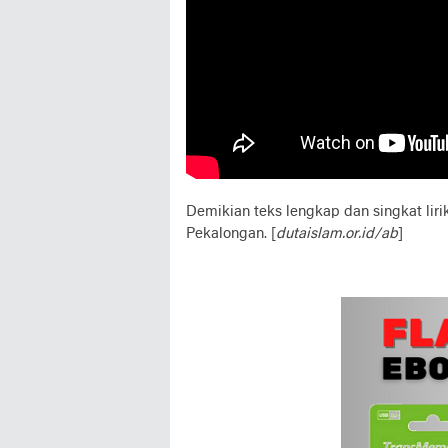
Demikian teks lengkap dan singkat liri
Pekalongan. [
dutaislam.or.id/ab
]