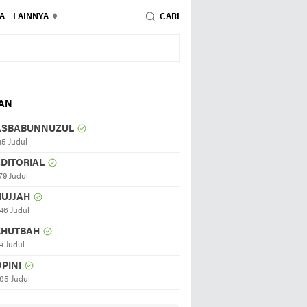
A
LAINNYA
CARI
HAN
ASBABUNNUZUL
45 Judul
EDITORIAL
79 Judul
HUJJAH
46 Judul
KHUTBAH
4 Judul
PINI
65 Judul