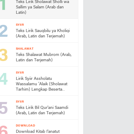
Teks Lirik Sholawat Sholli wa
Sallim ya Salam (Arab dan
Latin)
SYIIR
Teks Lirik Sauqbilu ya Kholiqi
(Arab, Latin dan Terjemah)
SHALAWAT
Teks Shalawat Mubrom (Arab,
Latin dan Terjemah)
SYIIR
Lirik Syiir Assholatu
Wassalamu ‘Alaik (Sholawat
Tarhim) Lengkap Beserta
Artinya
SYIIR
Teks Lirik Bil Qur'ani Saamdi
(Arab, Latin dan Terjemah)
DOWNLOAD
Download Kitab I'anatut