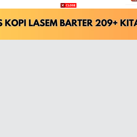
a Sayyidi Ya Habiballah
Teks Kidung Wahyu Kolosebo,
Terjemah dan Sejarah
mah Lengkap
Singkatnya
irik Syi'ir Sindiran
Teks Syiir Jawa: Eman-Eman
 - ala Lagu Syiir Tanpa
Temen | Astaghfirullah Robbal
Baroya