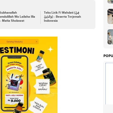
 Subhanallah
Teks Lirik Fi Wahdati (فِيْ
mdulillah Wa Lailaha Illa
وَحْدَتِيْ) - Beserta Terjemah
 - Mafia Sholawat
Indonesia
POPU