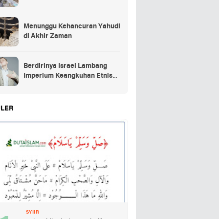
Menunggu Kehancuran Yahudi
di Akhir Zaman
Berdirinya Israel Lambang
Imperium Keangkuhan Etnis
Yahudi
LER
SYIIR