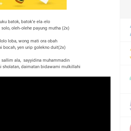
uku batok, batok'e ela-elo
solo, oleh-olehe payung mutha (2x)
 lolo loba, wong mati ora obah
 bocah, yen urip golekno duit(2x)
a sallim ala, sayyidina muhammadin
 hi sholatan, daimatan bidawami mulkillahi