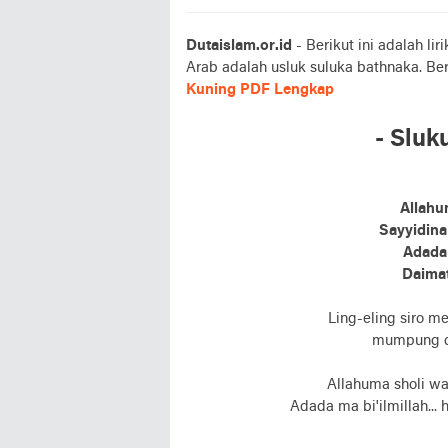
Dutaislam.or.id
- Berikut ini adalah li
Arab adalah usluk suluka bathnaka. Be
Kuning PDF Lengkap
- Sluk
Allahu
Sayyidin
Adada 
Daimat
Ling-eling siro 
mumpung du
Allahuma sholi w
Adada ma bi'ilmillah...