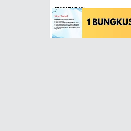
REKOMENDASI
Teks Ya Sayyidas Sadat (ياسيد
Teks Y
(ياسيدی ياحبيب) - Arab, Latin,
السادات) - Arab, Latin dan
Terjemah Indonesia
Terje
Lirik Pujian Syiir Kereto Jowo
Teks L
(Jawa)
Weton