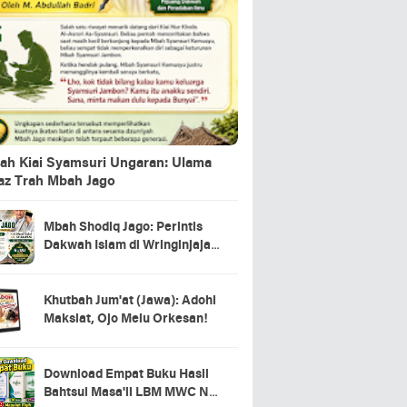
ah Kiai Syamsuri Ungaran: Ulama
jaz Trah Mbah Jago
Mbah Shodiq Jago: Perintis
Dakwah Islam di Wringinjajar,
Mranggen, Demak
Khutbah Jum'at (Jawa): Adohi
Maksiat, Ojo Melu Orkesan!
Download Empat Buku Hasil
Bahtsul Masa'il LBM MWC NU