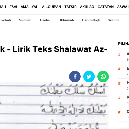
RAH
ESAI
AMALIYAH
AL-QUR'AN
TAFSIR
AKHLAQ
CATATAN
ASWAJ
Geladi
Sunnah
Tradisi
Ukhuwah
Ushululfiqh
Wanita
PILI
 - Lirik Teks Shalawat Az-
1
7
3
3
O
8