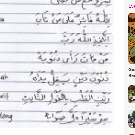
ES
Gus
Be