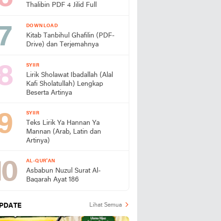
Thalibin PDF 4 Jilid Full
DOWNLOAD
Kitab Tanbihul Ghafilin (PDF-
Drive) dan Terjemahnya
SYIIR
Lirik Sholawat Ibadallah (Alal
Kafi Sholatullah) Lengkap
Beserta Artinya
SYIIR
Teks Lirik Ya Hannan Ya
Mannan (Arab, Latin dan
Artinya)
AL-QUR'AN
Asbabun Nuzul Surat Al-
Baqarah Ayat 186
PDATE
Lihat Semua