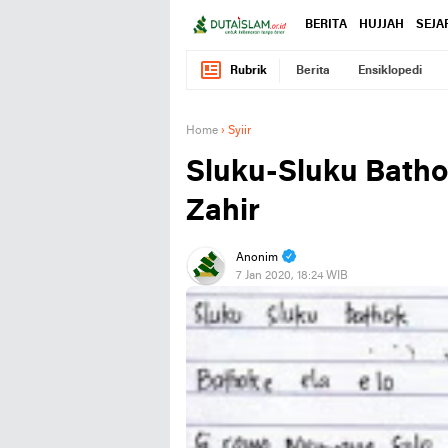
BERITA
HUJJAH
SEJA
Rubrik
Berita
Ensiklopedi
Home
›
Syiir
Sluku-Sluku Bathok
Zahir
Anonim
7 Jan 2020, 18:24 WIB