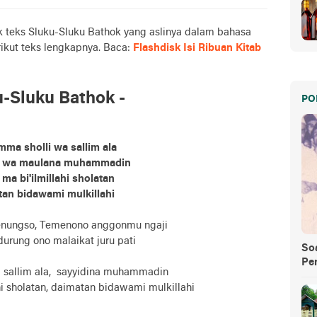
rik teks Sluku-Sluku Bathok yang aslinya dalam bahasa
rikut teks lengkapnya.
Baca:
Flashdisk Isi Ribuan Kitab
u-Sluku Bathok -
PO
mma sholli wa sallim ala
a wa maulana muhammadin
ma bi'ilmillahi sholatan
an bidawami mulkillahi
menungso, Temenono anggonmu ngaji
rung ono malaikat juru pati
So
Pe
a sallim ala, sayyidina muhammadin
 hi sholatan, daimatan bidawami mulkillahi