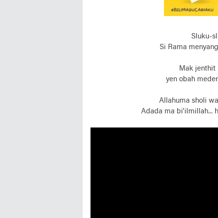
Sluku-sl
Si Rama menyang 
Mak jenthit
yen obah medeni
Allahuma sholi w
Adada ma bi'ilmillah...