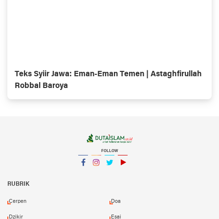
Teks Syiir Jawa: Eman-Eman Temen | Astaghfirullah
Robbal Baroya
FOLLOW
Facebook
Instagram
Twitter
YouTube
YouTube
RUBRIK
Cerpen
Doa
Dzikir
Esai