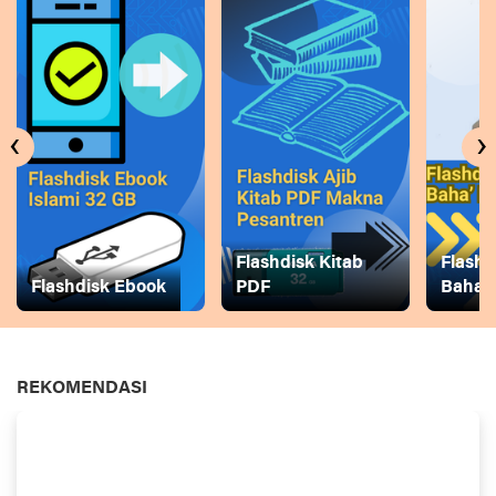
‹
›
Flashdisk Kitab
Flashd
Flashdisk Ebook
PDF
Baha
REKOMENDASI