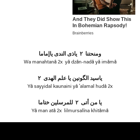
ومنحتنا ۲ ياذی الندی ياإماما
Wa manahtanâ 2x yâ dzân-nadâ yâ imâmâ
ياسيد الگونين يا علم الهدی ۲
Yâ sayyidal kaunaini yâ ‘alamal hudâ 2x
يا من أتی ۲ للمرسلين ختاما
Yâ man atâ 2x lilmursalîna khitâmâ