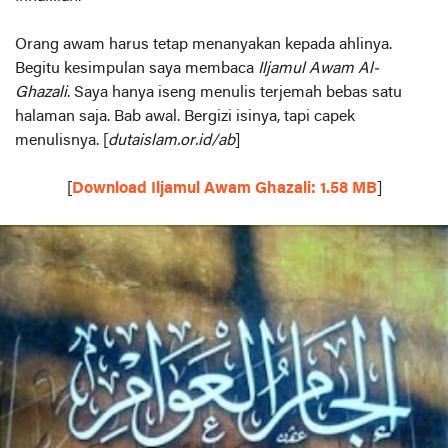
Orang awam harus tetap menanyakan kepada ahlinya.
Begitu kesimpulan saya membaca
Iljamul Awam Al-
Ghazali
. Saya hanya iseng menulis terjemah bebas satu
halaman saja. Bab awal. Bergizi isinya, tapi capek
menulisnya. [
dutaislam.or.id/ab
]
[
Download Iljamul Awam Ghazali: 1.58 MB
]