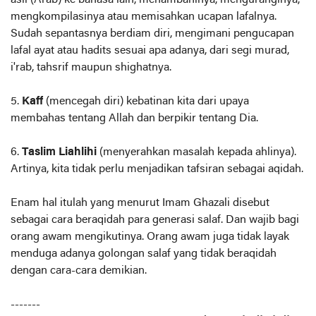
asli (Arab) ke bahasa lain, menambahinya, menguranginya,
mengkompilasinya atau memisahkan ucapan lafalnya.
Sudah sepantasnya berdiam diri, mengimani pengucapan
lafal ayat atau hadits sesuai apa adanya, dari segi murad,
i'rab, tahsrif maupun shighatnya.
5.
Kaff
(mencegah diri) kebatinan kita dari upaya
membahas tentang Allah dan berpikir tentang Dia.
6.
Taslim Liahlihi
(menyerahkan masalah kepada ahlinya).
Artinya, kita tidak perlu menjadikan tafsiran sebagai aqidah.
Enam hal itulah yang menurut Imam Ghazali disebut
sebagai cara beraqidah para generasi salaf. Dan wajib bagi
orang awam mengikutinya. Orang awam juga tidak layak
menduga adanya golongan salaf yang tidak beraqidah
dengan cara-cara demikian.
-------