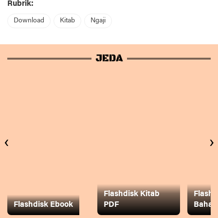
Rubrik:
Download
Kitab
Ngaji
JEDA
‹
›
Flashdisk Kitab
Flashd
Flashdisk Ebook
PDF
Baha