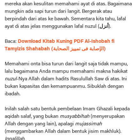
mereka akan kesulitan memahami ayat di atas. Bagaimana
mungkin ada sapi turun dari langit. Bergerak atau
berpindah dari atas ke bawah. Sementara kita tahu, lafal
ayat di atas jelas menggunakan lafal nuzul (
أنزل
).
Baca:
Download Kitab Kuning PDF Al-Ishobah fi
Tamyizis Shahabah (الإصابة فى تمييز الصحابة)
Memahami onta bisa turun dari langit saja tidak mampu,
lalu bagaimana Anda mampu memahami makna hakikat
nuzul
-Nya Allah dalam hadits Rasulullah Saw di atas. Ini
bukan kapasitas dan kemampuanmu. Sibuklah dengan
ibadah.
Inilah salah satu bentuk pembelaan Imam Ghazali kepada
aqidah salaf, yang bukan
musyabbihah
(menyerupakan
Allah dengan yang lain), apalagi
mujassimah
(menggambarkan Allah dalam bentuk jisim makhluk).
Innalillah
.