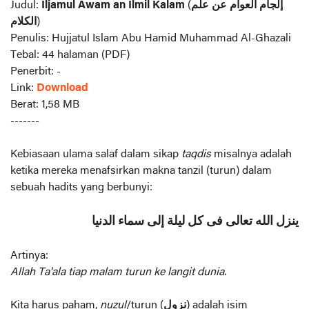
Judul:
Iljamul Awam an Ilmil Kalam
(
إلجام العوام عن علم
الكلام
)
Penulis: Hujjatul Islam Abu Hamid Muhammad Al-Ghazali
Tebal: 44 halaman (PDF)
Penerbit: -
Link:
Download
Berat: 1,58 MB
-------
Kebiasaan ulama salaf dalam sikap
taqdis
misalnya adalah
ketika mereka menafsirkan makna tanzil (turun) dalam
sebuah hadits yang berbunyi:
ينزل الله تعالى فى كل ليلة إلى سماء الدنيا
Artinya:
Allah Ta'ala tiap malam turun ke langit dunia.
Kita harus paham,
nuzul
/turun (
نزول
) adalah isim