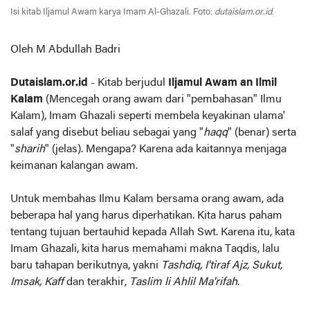
Isi kitab Iljamul Awam karya Imam Al-Ghazali. Foto:
dutaislam.or.id
.
Oleh M Abdullah Badri
Dutaislam.or.id
- Kitab berjudul
Iljamul Awam an Ilmil
Kalam
(Mencegah orang awam dari "pembahasan" Ilmu
Kalam), Imam Ghazali seperti membela keyakinan ulama'
salaf yang disebut beliau sebagai yang "
haqq
" (benar) serta
"
sharih
" (jelas). Mengapa? Karena ada kaitannya menjaga
keimanan kalangan awam.
Untuk membahas Ilmu Kalam bersama orang awam, ada
beberapa hal yang harus diperhatikan. Kita harus paham
tentang tujuan bertauhid kepada Allah Swt. Karena itu, kata
Imam Ghazali, kita harus memahami makna Taqdis, lalu
baru tahapan berikutnya, yakni
Tashdiq, I'tiraf Ajz, Sukut,
Imsak, Kaff
dan terakhir,
Taslim li Ahlil Ma'rifah
.