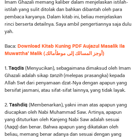
Imam Ghazali memang kaliber dalam menjelaskan istilah-
istilah yang sulit ditolak dan bahkan dibantah oleh para
pembaca karyanya. Dalam kitab ini, beliau menjelaskan
rinci berserta detailnya. Saya ambil pengertiannya saja dulu
yah.
Baca:
Download Kitab Kuning PDF Aujazul Masalik Ila
Muwattha' Malik (أوجز المسالك إلى موطأمالك)
1.
Taqdis
(Menyucikan), sebagaimana dimaksud oleh Imam
Ghazali adalah sikap
tanzih
(melepas prasangka) kepada
Allah Swt dari penyamaan dzat-Nya dengan apapun yang
bersifat jasmani, atau sifat-sifat lainnya, yang tidak layak.
2.
Tashdiq
(Membenarkan), yakni iman atas apapun yang
diucapkan oleh Nabi Muhammad Saw. Artinya, apapun
yang dituturkan oleh Kanjeng Nabi Saw adalah sesuai
(
haqq
) dan benar. Bahwa apapun yang dikatakan oleh
beliau, memang benar adanya dan sesuai dengan yang