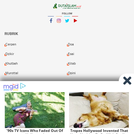
FOLLOW
Facebook
Instagram
Twitter
YouTube
YouTube
RUBRIK
Cerpen
Doa
Dzikir
Esai
Khutbah
Kitab
Murottal
Opini
Puisi
Resensi
Shalawat
Tafsir
Redaksi
Pasang Iklan
Kirim Naskah
Download Kitab
Copyright ©
2026 Duta Islam