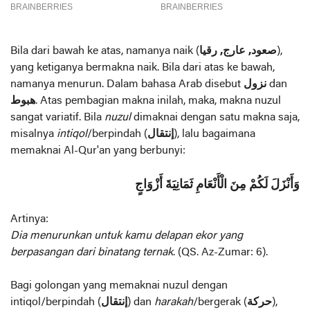
Bila dari bawah ke atas, namanya naik (
صعود, عارج, رقيا
),
yang ketiganya bermakna naik. Bila dari atas ke bawah,
namanya menurun. Dalam bahasa Arab disebut
نزول
dan
هبوط
. Atas pembagian makna inilah, maka, makna nuzul
sangat variatif. Bila
nuzul
dimaknai dengan satu makna saja,
misalnya
intiqol
/berpindah (
إنتقال
), lalu bagaimana
memaknai Al-Qur'an yang berbunyi:
وَأَنْزَلَ لَكُمْ مِنَ الْأَنْعَامِ ثَمَانِيَةَ أَزْوَاجٍ
Artinya:
Dia menurunkan untuk kamu delapan ekor yang
berpasangan dari binatang ternak
. (QS. Az-Zumar: 6).
Bagi golongan yang memaknai nuzul dengan
intiqol/berpindah (
إنتقال
) dan
harakah
/bergerak (
حركة
),