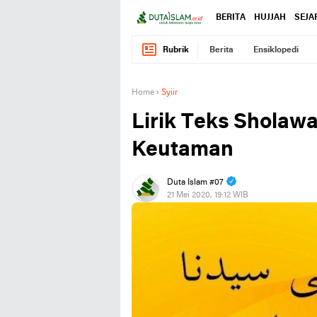
BERITA
HUJJAH
SEJA
Rubrik
Berita
Ensiklopedi
Home
›
Syiir
Lirik Teks Sholawat
Keutaman
Duta Islam #07
21 Mei 2020, 19:12 WIB