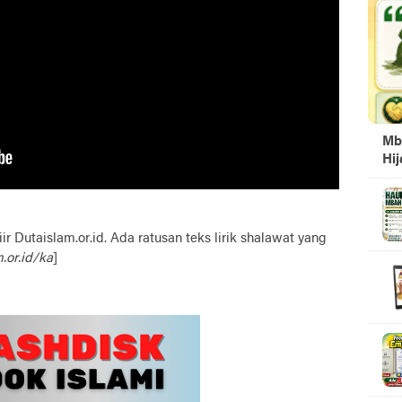
Mb
Hi
yiir Dutaislam.or.id. Ada ratusan teks lirik shalawat yang
.or.id/ka
]