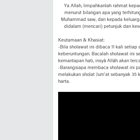
Ya Allah, limpahkanlah rahmat kep
menurut bilangan apa yang terhitu
Muhammad saw, dan kepada keluargan
didalam (mencari) petunjuk dan ke
Keutamaan & Khasiat:
-Bila sholawat ini dibaca 11 kali setia
keberuntungan. Bacalah sholawat ini s
kemantapan hati, insyâ Allâh akan terc
-Barangsiapa membaca sholawat ini pad
melakukan sholat Jum’at sebanyak 35 ka
harta.