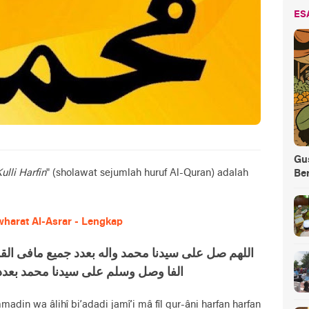
ES
Gus
ulli Harfin
" (sholawat sejumlah huruf Al-Quran) adalah
Be
awharat Al-Asrar - Lengkap
اللهم صل علی سيدنا محمد واله بعدد جميع مافى الق
الفا وصل وسلم علی سيدنا محمد بعد
din wa âlihî bi’adadi jamî’i mâ fîl qur-âni harfan harfan