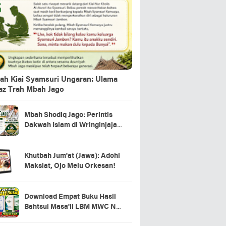
ah Kiai Syamsuri Ungaran: Ulama
jaz Trah Mbah Jago
Mbah Shodiq Jago: Perintis
Dakwah Islam di Wringinjajar,
Mranggen, Demak
Khutbah Jum'at (Jawa): Adohi
Maksiat, Ojo Melu Orkesan!
Download Empat Buku Hasil
Bahtsul Masa'il LBM MWC NU
Kecamatan Tahunan Jepara