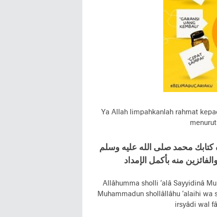
Ya Allah limpahkanlah rahmat kep
menurut
 کتابك محمد صلی الله عليه وسلم
لفائزين منه بأکمل الإمداد
Allâhumma sholli ‘alâ Sayyidinâ M
Muhammadun shollâllâhu ‘alaihi wa sa
irsyâdi wal f