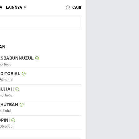
A
LAINNYA
CARI
HAN
ASBABUNNUZUL
45 Judul
EDITORIAL
79 Judul
HUJJAH
46 Judul
KHUTBAH
4 Judul
PINI
65 Judul