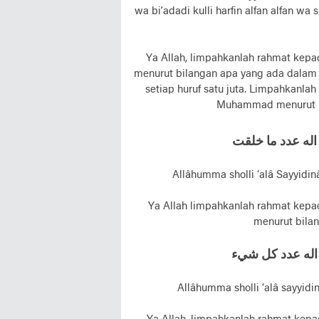
wa bi’adadi kulli harfin alfan alfan wa
Ya Allah, limpahkanlah rahmat kep
menurut bilangan apa yang ada dalam 
setiap huruf satu juta. Limpahkanl
Muhammad menurut bil
له عدد ما خلقت
Allâhumma sholli ‘alâ Sayyidi
Ya Allah limpahkanlah rahmat kep
menurut bila
اله عدد کل شيء
Allâhumma sholli ‘alâ sayyidi