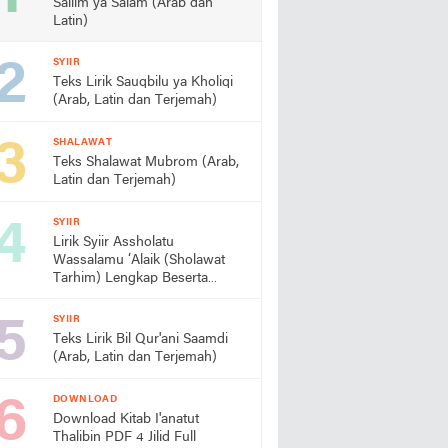
Sallim ya Salam (Arab dan
Latin)
SYIIR
Teks Lirik Sauqbilu ya Kholiqi
(Arab, Latin dan Terjemah)
SHALAWAT
Teks Shalawat Mubrom (Arab,
Latin dan Terjemah)
SYIIR
Lirik Syiir Assholatu
Wassalamu ‘Alaik (Sholawat
Tarhim) Lengkap Beserta
Artinya
SYIIR
Teks Lirik Bil Qur'ani Saamdi
(Arab, Latin dan Terjemah)
DOWNLOAD
Download Kitab I'anatut
Thalibin PDF 4 Jilid Full