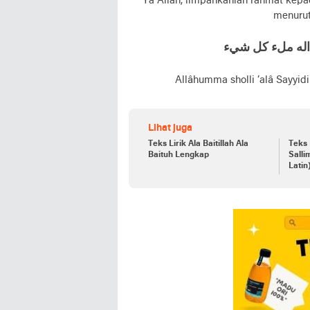
Ya Allah, limpahkanlah rahmat kep
menurut
اله ملء کل شيء
Allâhumma sholli ‘alâ Sayyidi
Lihat juga
Teks Lirik Ala Baitillah Ala
Teks 
Baituh Lengkap
Salli
Latin