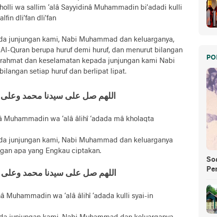
 sholli wa sallim ‘alâ Sayyidinâ Muhammadin bi’adadi kulli
alfin dli’fan dli’fan
ada junjungan kami, Nabi Muhammad dan keluarganya,
Al-Quran berupa huruf demi huruf, dan menurut bilangan
PO
ah rahmat dan keselamatan kepada junjungan kami Nabi
angan setiap huruf dan berlipat lipat.
اللهم صل علی سيدنا محمد وعلی ا
nâ Muhammadin wa ‘alâ âlihî ‘adada mâ kholaqta
ada junjungan kami, Nabi Muhammad dan keluarganya
ngan apa yang Engkau ciptakan.
So
Pe
اللهم صل على سيدنا محمد وعلی 
nâ Muhammadin wa ‘alâ âlihî ‘adada kulli syai-in