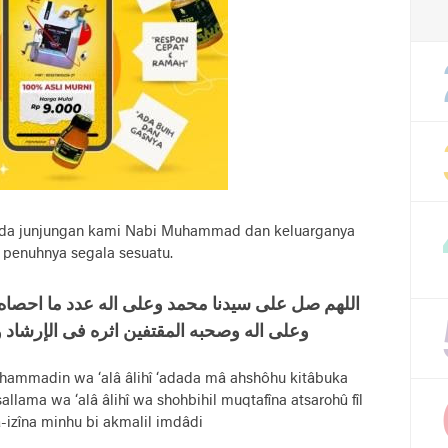
ada junjungan kami Nabi Muhammad dan keluarganya
 penuhnya segala sesuatu.
اللهم صل علی سيدنا محمد وعلی اله عدد ما احصاه
وعلی اله وصحبه المقتفين اثره فی الإرشاد وا
uhammadin wa ‘alâ âlihî ‘adada mâ ahshôhu kitâbuka
llama wa ‘alâ âlihî wa shohbihil muqtafîna atsarohû fîl
â-izîna minhu bi akmalil imdâdi