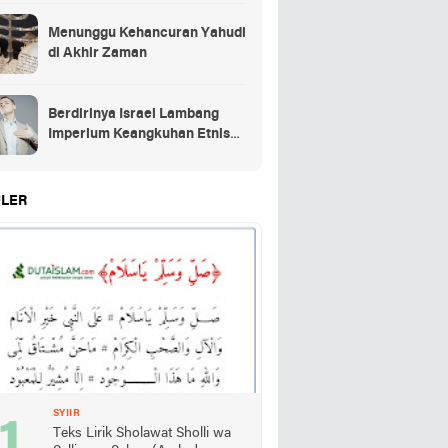
Menunggu Kehancuran Yahudi
di Akhir Zaman
Berdirinya Israel Lambang
Imperium Keangkuhan Etnis
Yahudi
LER
SYIIR
Teks Lirik Sholawat Sholli wa