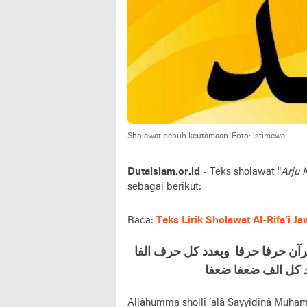
Sholawat penuh keutamaan. Foto: istimewa
Dutaislam.or.id
- Teks sholawat "
Arju K
sebagai berikut:
Baca:
Teks Lirik Sholawat Al-Rifa’i J
رآن حرفا حرفا وبعدد کل حرف الفا
د کل الف ضعفا ضعفا
Allâhumma sholli ‘alâ Sayyidinâ Muhamma