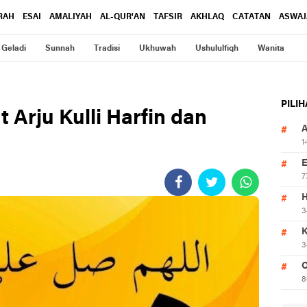
RAH
ESAI
AMALIYAH
AL-QUR'AN
TAFSIR
AKHLAQ
CATATAN
ASWAJ
Geladi
Sunnah
Tradisi
Ukhuwah
Ushululfiqh
Wanita
PILI
 Arju Kulli Harfin dan
1
7
3
3
O
8