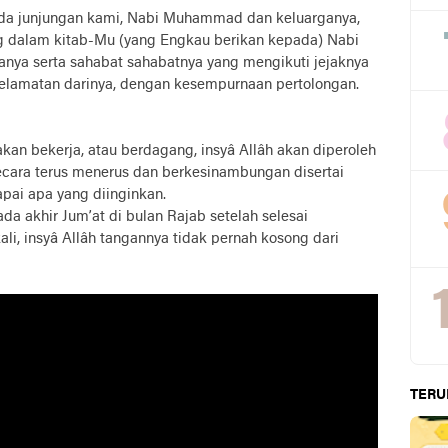
ada junjungan kami, Nabi Muhammad dan keluarganya,
ng dalam kitab-Mu (yang Engkau berikan kepada) Nabi
ya serta sahabat sahabatnya yang mengikuti jejaknya
selamatan darinya, dengan kesempurnaan pertolongan.
p akan bekerja, atau berdagang, insyâ Allâh akan diperoleh
ecara terus menerus dan berkesinambungan disertai
apai apa yang diinginkan.
a akhir Jum’at di bulan Rajab setelah selesai
li, insyâ Allâh tangannya tidak pernah kosong dari
TERU