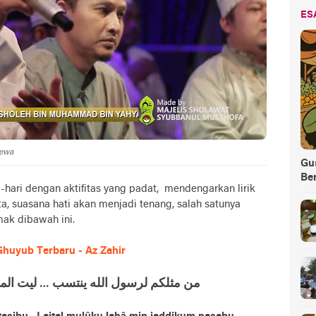
ES
mewa
Gus
Be
hari dengan aktifitas yang padat, mendengarkan lirik
ta, suasana hati akan menjadi tenang, salah satunya
mak dibawah ini.
 Ghuyub Terbaru - Az Zahir
ﻣﻦ ﻣﺜﻠﻜﻢ ﻟﺮﺳﻮﻝ ﺍﻟﻠﻪ ﻳﻨﺘﺴﺐ … ﻟﻴﺖ ﺍﻟ