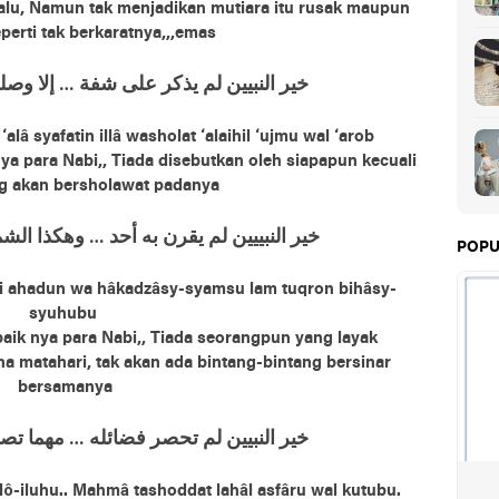
lalu, Namun tak menjadikan mutiara itu rusak maupun
perti tak berkaratnya,,,emas
ﺧﻴﺮ ﺍﻟﻨﺒﻴﻴﻦ ﻟﻢ ﻳﺬﻛﺮ ﻋﻠﻰ ﺷﻔﺔ … ﺇﻻ ﻭﺻ
lâ syafatin illâ washolat ‘alaihil ‘ujmu wal ‘arob
ya para Nabi,, Tiada disebutkan oleh siapapun kecuali
g akan bersholawat padanya
ﺧﻴﺮ ﺍﻟﻨﺒﻴﻴﻴﻦ ﻟﻢ ﻳﻘﺮﻥ ﺑﻪ ﺃﺣﺪ … ﻭﻫﻜﺬﺍ ﺍ
POPU
hi ahadun wa hâkadzâsy-syamsu lam tuqron bihâsy-
syuhubu
aik nya para Nabi,, Tiada seorangpun yang layak
na matahari, tak akan ada bintang-bintang bersinar
bersamanya
ﺧﻴﺮ ﺍﻟﻨﺒﻴﻴﻦ ﻟﻢ ﺗﺤﺼﺮ ﻓﻀﺎﺋﻠﻪ … ﻣﻬﻤﺎ ﺗﺼﺪ
lô-iluhu.. Mahmâ tashoddat lahâl asfâru wal kutubu.