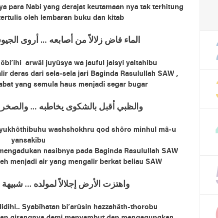
ya para Nabi yang derajat keutamaan nya tak terhitung
tertulis oleh lembaran buku dan kitab
ﺍﻟﻤﺎﺀ ﻓﺎﺽ ﺯﻻﻻً ﻣﻦ ﺃﺻﺎﺑﻌﻪ … ﺃﺭﻭﻯ ﺍﻟﺠ
bi’ihi arwâl juyûsya wa jauful jaisyi yaltahibu
lir deras dari sela-sela jari Baginda Rasulullah SAW ,
abat yang semula haus menjadi segar bugar
ﻭﺍﻟﻈﺒﻲ ﺃﻗﺒﻞ ﺑﺎﻟﺸﻜﻮﻯ ﻳﺨﺎﻃﺒﻪ … ﻭﺍﻟﺼﺨﺮ ﻗ
yukhôthibuhu washshokhru qod shôro minhul mâ-u
yansakibu
mengadukan nasibnya pada Baginda Rasulullah SAW
leh menjadi air yang mengalir berkat beliau SAW
ﻭﺍﻫﺘﺰﺕ ﺍﻷﺭﺽ ﺇﺟﻼﻻً ﻟﻤﻮﻟﺪﻩ … ﺷﺒﻴﻬﺔ
ulidihi.. Syabîhatan bi’arûsin hazzahâth-thorobu