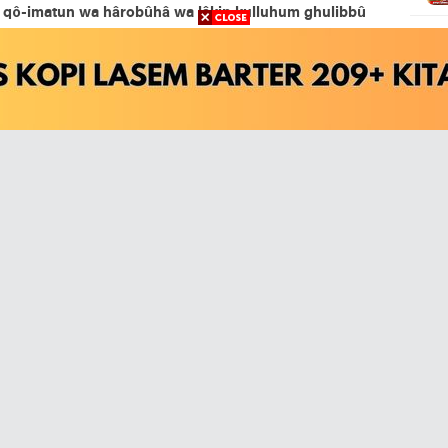
 qô-imatun wa hârobûhâ wa lâkin kulluhum ghulibbû
 memusuhinya, namun beliau tetap tegar dan bahkan
ka semua terkalahkan
ﻳﺎ ﻣﻦ ﻳﻜﻮﻥ ﺷﻔﻴﻌﻲ ﻋﻨﺪ ﺧﺎﻟﻘﻪ … ﻓﻲ ﺳﺎﻋﺔ 
hôliqihi fî sâ’atil hasyri in wâfâniyath-tholabu
lah semata yang bisa mensyafaatiku kelak di padang
aku bisa mendapati hal itu darimu
ikrillah - Habib Syech
ﺇﻧﻲ ﺇﻟﻴﻚ ﺑﺄﺑﻨﺎﺀ ﻟﻚ ﺍﻧﺘﺴﺒﻮﺍ … مستشف
ntasabû mustasyfi’ân fala’allâ minka aqtaribu
tmu Ku memohon agar engkau mensyafaatiku sehingga
dekat denganmu
ﺳﺎﺩﺍﺗﻨﺎ ﺍﻟﻐﺮّ ﻣﻦ ﺃﺑﻨﺎﺀ ﻓﺎﻃﻤﺔ … ﻃﻮﺑﻰ ﻟ