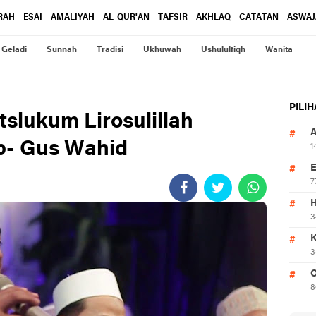
RAH
ESAI
AMALIYAH
AL-QUR'AN
TAFSIR
AKHLAQ
CATATAN
ASWAJ
Geladi
Sunnah
Tradisi
Ukhuwah
Ushululfiqh
Wanita
PILI
tslukum Lirosulillah
p- Gus Wahid
1
7
3
3
O
8