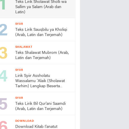
Teks Lirik Sholawat Sholli wa
Sallim ya Salam (Arab dan
Latin)
SYIIR
Teks Lirik Sauqbilu ya Kholiqi
(Arab, Latin dan Terjemah)
SHALAWAT
Teks Shalawat Mubrom (Arab,
Latin dan Terjemah)
SYIIR
Lirik Syiir Assholatu
Wassalamu ‘Alaik (Sholawat
Tarhim) Lengkap Beserta
Artinya
SYIIR
Teks Lirik Bil Qur'ani Saamdi
(Arab, Latin dan Terjemah)
DOWNLOAD
Download Kitab I'anatut