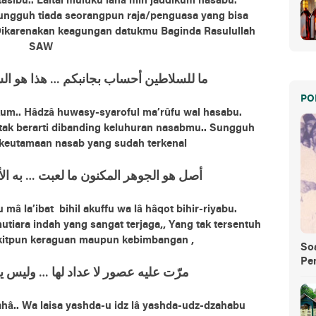
tasibu.. Laital mulûku lahâ min jaddikum nasabu.
Sungguh tiada seorangpun raja/penguasa yang bisa
Dikarenakan keagungan datukmu Baginda Rasulullah
SAW
ﻣﺎ ﻟﻠﺴﻼﻃﻴﻦ ﺃﺣﺴﺎﺏ ﺑﺠﺎﻧﺒﻜﻢ … ﻫﺬﺍ ﻫﻮ 
PO
ikum.. Hâdzâ huwasy-syaroful ma’rûfu wal hasabu.
tak berarti dibanding keluhuran nasabmu.. Sungguh
 keutamaan nasab yang sudah terkenal
ﺃﺻﻞ ﻫﻮ ﺍﻟﺠﻮﻫﺮ ﺍﻟﻤﻜﻨﻮﻥ ﻣﺎ ﻟﻌﺒﺖ … ﺑﻪ ﺍ
â la’ibat bihil akuffu wa lâ hâqot bihir-riyabu.
tiara indah yang sangat terjaga,, Yang tak tersentuh
ikitpun keraguan maupun kebimbangan ,
So
Pe
ﻣﺮّﺕ ﻋﻠﻴﻪ ﻋﺼﻮﺭ ﻻ ﻋﺪﺍﺩ ﻟﻬﺎ … ﻭﻟﻴﺲ ﻳ
 lahâ.. Wa laisa yashda-u idz lâ yashda-udz-dzahabu