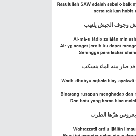
Rasulullah SAW adalah sebaik-baik n
serta tak kan habis 
ﻴﻮﺵ ﻭﺟﻮﻑ ﺍﻟﺠﻴﺶ ﻳﻠﺘﻬﺐ
Al-mâ-u fâdlo zulâlân min ashô
Air yg sangat jernih itu dapat menga
Sehingga para laskar shah
ﺪ ﺻﺎﺭ ﻣﻨﻪ ﺍﻟﻤﺎﺀ ﻳﻨﺴﻜﺐ
Wadh-dhobyu aqbala bisy-syakwâ 
Binatang rusapun menghadap dan 
Dan batu yang keras bisa mele
 ﺑﻌﺮﻭﺱ ﻫﺰّﻫﺎ ﺍﻟﻄﺮﺏ
Wahtazzatil ardlu ijlâlân lima