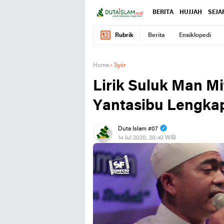
BERITA
HUJJAH
SEJA
Rubrik
Berita
Ensiklopedi
Home
›
Syiir
Lirik Suluk Man Mi
Yantasibu Lengka
Duta Islam #07
14 Jul 2020, 20:40 WIB