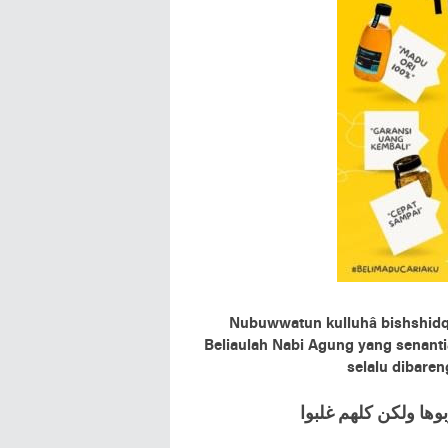
Nubuwwatun kulluhâ bishshidqi 
Beliaulah Nabi Agung yang senanti
selalu dibare
ﻫﺎ ﻭﻟﻜﻦ ﻛﻠﻬﻢ ﻏﻠﺒﻮﺍ