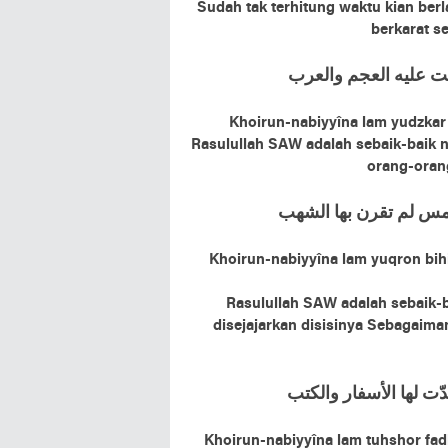
Sudah tak terhitung waktu kian ber
berkarat se
ﻠﺖ ﻋﻠﻴﻪ ﺍلعجم ﻭﺍﻟﻌﺮﺏ
Khoirun-nabiyyîna lam yudzkar ‘a
Rasulullah SAW adalah sebaik-baik n
orang-oran
ﻟﺸﻤﺲ ﻟﻢ ﺗﻘﺮﻥ ﺑﻬﺎ ﺍﻟﺸﻬﺐ
Khoirun-nabiyyîna lam yuqron bi
Rasulullah SAW adalah sebaik-b
disejajarkan disisinya Sebagaima
ّﺕ ﻟﻬﺎ ﺍﻷﺳﻔﺎﺭ ﻭﺍﻟﻜﺘﺐ
Khoirun-nabiyyîna lam tuhshor fad