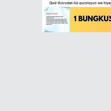
Qod thôrodat-hâ quroisyun wa hiya
Orang-orang kafir Quraisy selalu
mere
ﺍﻟﺤﺸﺮ ﺇﻥ ﻭﺍﻓﺎﻧﻲ ﺍﻟﻄﻠﺐ
Yâ man yakûnu syafai’î ‘inda k
Duhai Baginda Nabi.. Hanya engkau
Mahsyar.. Semoga 
Baca:
Lirik Syiir Sholawat Aktsir Bidz
عا فلعلی ﻣﻨﻚ ﺃﻗﺘﺮﺏ
Innî ilaika bi abnâ-in laka
Dengan berwasilah kepada ahli bai
ﻤﻦ ﻛﺎﻥ ﻟﻠﺰﻫﺮﺍﺀ ﻳﻨﺘﺴﺐ