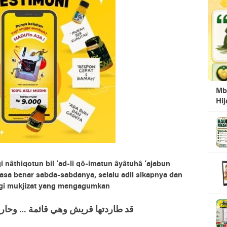
Mb
Hi
nâthiqotun bil ‘ad-li qô-imatun âyâtuhâ ‘ajabun
asa benar sabda-sabdanya, selalu adil sikapnya dan
ngi mukjizat yang mengagumkan
ﻗﺪ ﻃﺎﺭﺩﺗﻬﺎ ﻗﺮﻳﺶ ﻭﻫﻲ ﻗﺎﺋﻤﺔ … ﻭﺣﺎﺭﺑﻮ