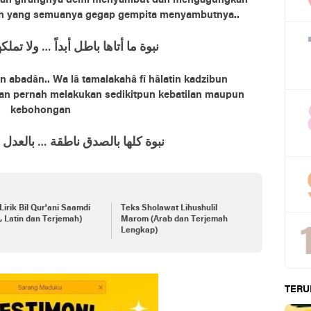
ngan girangnya demi menyambut dan mengagungkan
tin yang semuanya gegap gempita menyambutnya..
ﻧﺒﻮﺓ ﻣﺎ ﺃﺗﺎﻫﺎ ﺑﺎﻃﻞ ﺃﺑﺪﺍً … ﻭﻻ ﺗﻤﻠ
abadân.. Wa lâ tamalakahâ fî hâlatin kadzibun
kan pernah melakukan sedikitpun kebatilan maupun
kebohongan
ﻧﺒﻮﺓ ﻛﻠﻬﺎ ﺑﺎﻟﺼﺪﻕ ﻧﺎﻃﻘﺔ … ﺑﺎﻟﻌﺪﻝ 
Lirik Bil Qur'ani Saamdi
Teks Sholawat Lihushulil
, Latin dan Terjemah)
Marom (Arab dan Terjemah
Lengkap)
TERU