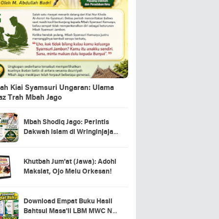
ah Kiai Syamsuri Ungaran: Ulama
jaz Trah Mbah Jago
Mbah Shodiq Jago: Perintis
Dakwah Islam di Wringinjajar,
Mranggen, Demak
Khutbah Jum'at (Jawa): Adohi
Maksiat, Ojo Melu Orkesan!
Download Empat Buku Hasil
Bahtsul Masa'il LBM MWC NU