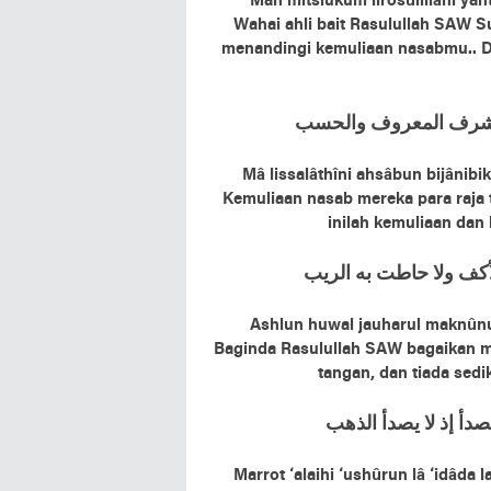
Man mitslukum lirosûlillâhi yan
Wahai ahli bait Rasulullah SAW 
menandingi kemuliaan nasabmu.. 
ﺍﻟﺸﺮﻑ ﺍﻟﻤﻌﺮﻭﻑ ﻭﺍﻟﺤﺴﺐ
Mâ lissalâthîni ahsâbun bijânib
Kemuliaan nasab mereka para raja 
inilah kemuliaan dan
ﻷﻛﻒ ﻭﻻ ﺣﺎﻃﺖ ﺑﻪ ﺍﻟﺮﻳﺐ
Ashlun huwal jauharul maknûnu m
Baginda Rasulullah SAW bagaikan mu
tangan, dan tiada sed
ﺼﺪﺃ ﺇﺫ ﻻ ﻳﺼﺪﺃ ﺍﻟﺬﻫﺐ
Marrot ‘alaihi ‘ushûrun lâ ‘idâda