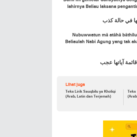
Bumi ini gemetar dahsyatnya de
lahirnya Beliau laksana pengan
ﻜﻬﺎ ﻓﻲ ﺣﺎﻟﺔ ﻛﺬﺏ
Nubuwwatun mâ atâhâ bâthilun 
Beliaulah Nabi Agung yang tak a
ﻗﺎﺋﻤﺔ ﺁﻳﺎﺗﻬﺎ ﻋﺠﺐ
Lihat juga
Teks Lirik Sauqbilu ya Kholiqi
Teks 
(Arab, Latin dan Terjemah)
(Arab