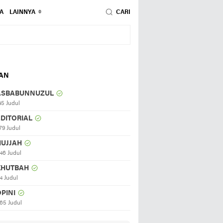
A
LAINNYA
CARI
HAN
ASBABUNNUZUL
45 Judul
EDITORIAL
79 Judul
HUJJAH
46 Judul
KHUTBAH
4 Judul
PINI
65 Judul