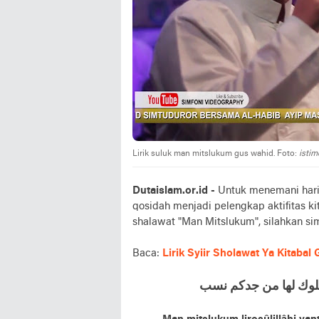
Lirik suluk man mitslukum gus wahid. Foto:
isti
Dutaislam.or.id -
Untuk menemani hari-
qosidah menjadi pelengkap aktifitas ki
shalawat "Man Mitslukum", silahkan si
Baca:
Lirik Syiir Sholawat Ya Kitabal
ﻤﻠﻮﻙ ﻟﻬﺎ ﻣﻦ ﺟﺪﻛﻢ ﻧﺴﺐ