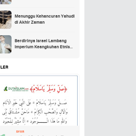
Menunggu Kehancuran Yahudi
di Akhir Zaman
Berdirinya Israel Lambang
Imperium Keangkuhan Etnis
Yahudi
LER
SYIIR