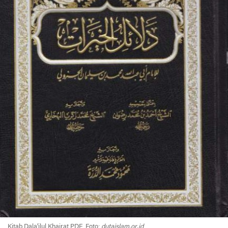
Kitab Dala'ilul Khairat PDF. Foto:
dutaislam.or.id
.