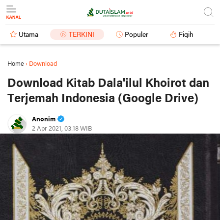
Utama
TERKINI
Populer
Fiqih
Home
›
Download
Download Kitab Dala'ilul Khoirot dan
Terjemah Indonesia (Google Drive)
Anonim
2 Apr 2021, 03:18 WIB