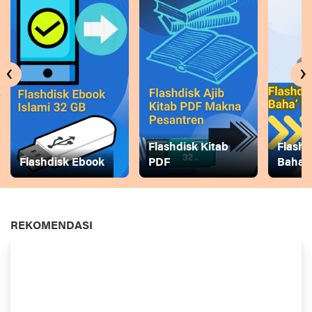
‹
›
Flashdisk Kitab
Flashd
Flashdisk Ebook
PDF
Baha
REKOMENDASI