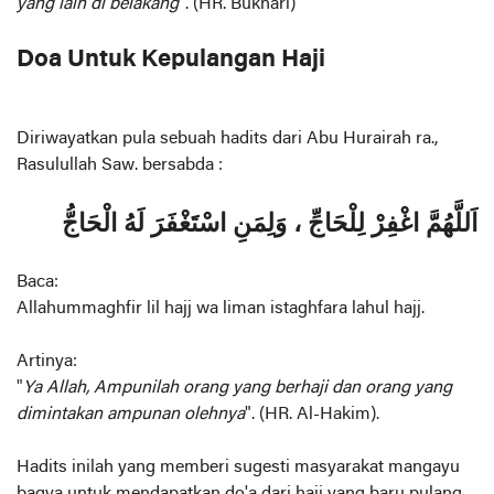
yang lain di belakang
". (HR. Bukhari)
Doa Untuk Kepulangan Haji
Diriwayatkan pula sebuah hadits dari Abu Hurairah ra.,
Rasulullah Saw. bersabda :
اَللَّهُمَّ اغْفِرْ لِلْحَاجِّ ، وَلِمَنِ اسْتَغْفَرَ لَهُ الْحَاجُّ
Baca:
Allahummaghfir lil hajj wa liman istaghfara lahul hajj.
Artinya:
"
Ya Allah, Ampunilah orang yang berhaji dan orang yang
dimintakan ampunan olehnya
". (HR. Al-Hakim).
Hadits inilah yang memberi sugesti masyarakat mangayu