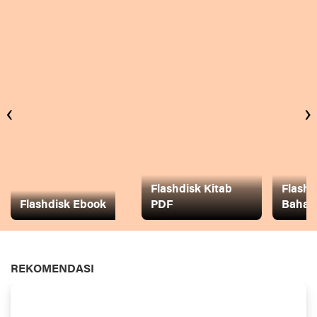
‹
›
Flashdisk Kitab
Flashd
Flashdisk Ebook
PDF
Baha
REKOMENDASI