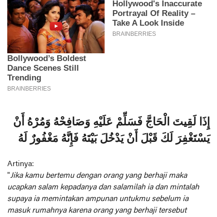
إِذَا لَقِيتَ الْحَاجَّ فَسَلِّمْ عَلَيْهِ وَصَافِحْهُ وَمُرْهُ أَنْ
يَسْتَغْفِرَ لَكَ قَبْلَ أَنْ يَدْخُلَ بَيْتَهُ فَإِنَّهُ مَغْفُورٌ لَهُ
Artinya:
"
Jika kamu bertemu dengan orang yang berhaji maka
ucapkan salam kepadanya dan salamilah ia dan mintalah
supaya ia memintakan ampunan untukmu sebelum ia
masuk rumahnya karena orang yang berhaji tersebut