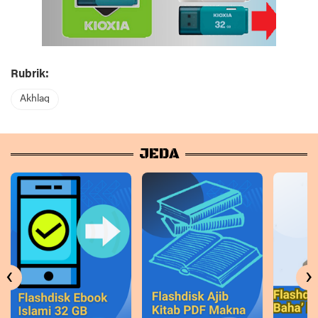
Rubrik:
Akhlaq
JEDA
‹
›