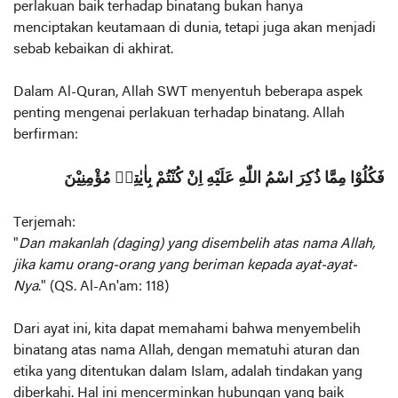
perlakuan baik terhadap binatang bukan hanya
menciptakan keutamaan di dunia, tetapi juga akan menjadi
sebab kebaikan di akhirat.
Dalam Al-Quran, Allah SWT menyentuh beberapa aspek
penting mengenai perlakuan terhadap binatang. Allah
berfirman:
فَكُلُوْا مِمَّا ذُكِرَ اسْمُ اللّٰهِ عَلَيْهِ اِنْ كُنْتُمْ بِاٰيٰتِهٖ مُؤْمِنِيْنَ
Terjemah:
"
Dan makanlah (daging) yang disembelih atas nama Allah,
jika kamu orang-orang yang beriman kepada ayat-ayat-
Nya
." (QS. Al-An'am: 118)
Dari ayat ini, kita dapat memahami bahwa menyembelih
binatang atas nama Allah, dengan mematuhi aturan dan
etika yang ditentukan dalam Islam, adalah tindakan yang
diberkahi. Hal ini mencerminkan hubungan yang baik