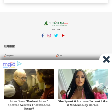
FOLLOW
Facebook
Instagram
Twitter
YouTube
YouTube
RUBRIK
Cerpen
Doa
Dzikir
Esai
Khutbah
Kitab
Murottal
Opini
Puisi
Resensi
Shalawat
Tafsir
Redaksi
Pasang Iklan