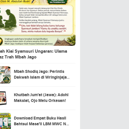
ah Kiai Syamsuri Ungaran: Ulama
jaz Trah Mbah Jago
Mbah Shodiq Jago: Perintis
Dakwah Islam di Wringinjajar,
Mranggen, Demak
Khutbah Jum'at (Jawa): Adohi
Maksiat, Ojo Melu Orkesan!
Download Empat Buku Hasil
Bahtsul Masa'il LBM MWC NU