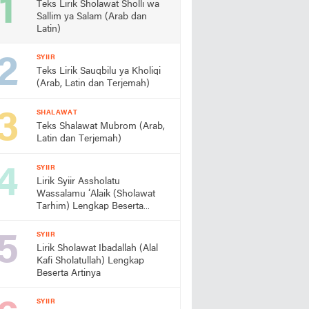
Teks Lirik Sholawat Sholli wa
Sallim ya Salam (Arab dan
Latin)
SYIIR
Teks Lirik Sauqbilu ya Kholiqi
(Arab, Latin dan Terjemah)
SHALAWAT
Teks Shalawat Mubrom (Arab,
Latin dan Terjemah)
SYIIR
Lirik Syiir Assholatu
Wassalamu ‘Alaik (Sholawat
Tarhim) Lengkap Beserta
Artinya
SYIIR
Lirik Sholawat Ibadallah (Alal
Kafi Sholatullah) Lengkap
Beserta Artinya
SYIIR