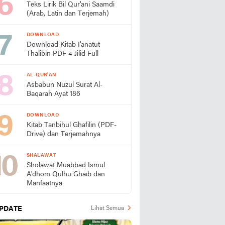
Teks Lirik Bil Qur'ani Saamdi
(Arab, Latin dan Terjemah)
DOWNLOAD
Download Kitab I'anatut
Thalibin PDF 4 Jilid Full
AL-QUR'AN
Asbabun Nuzul Surat Al-
Baqarah Ayat 186
DOWNLOAD
Kitab Tanbihul Ghafilin (PDF-
Drive) dan Terjemahnya
SHALAWAT
Sholawat Muabbad Ismul
A'dhom Qulhu Ghaib dan
Manfaatnya
PDATE
Lihat Semua