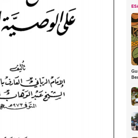
ES
Gus
Be