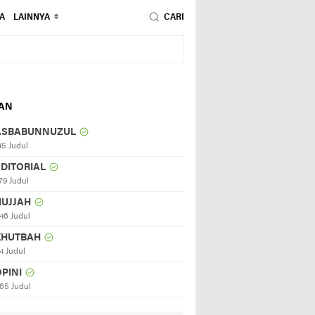
A
LAINNYA
CARI
HAN
ASBABUNNUZUL
45 Judul
EDITORIAL
79 Judul
HUJJAH
46 Judul
KHUTBAH
4 Judul
PINI
65 Judul