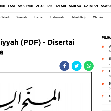
RAH
ESAI
AMALIYAH
AL-QUR'AN
TAFSIR
AKHLAQ
CATATAN
ASWAJ
Geladi
Sunnah
Tradisi
Ukhuwah
Ushululfiqh
Wanita
PILI
yyah (PDF) - Disertai
a
1
7
3
3
O
8