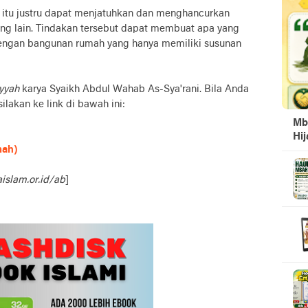
r, itu justru dapat menjatuhkan dan menghancurkan
ang lain. Tindakan tersebut dapat membuat apa yang
 dengan bangunan rumah yang hanya memiliki susunan
yyah
karya Syaikh Abdul Wahab As-Sya'rani. Bila Anda
lakan ke link di bawah ini:
Mb
Hi
mah)
aislam.or.id/ab
]