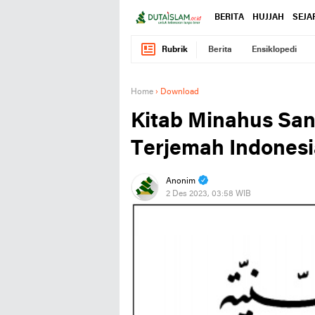
BERITA
HUJJAH
SEJA
Rubrik
Berita
Ensiklopedi
Home
›
Download
Kitab Minahus Sani
Terjemah Indonesi
Anonim
2 Des 2023, 03:58 WIB