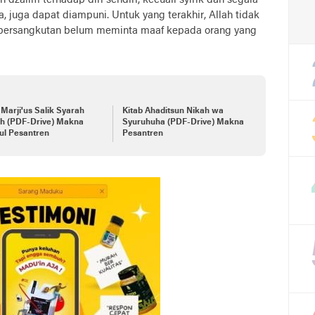
dzalim terhadap diri sendiri, kecuali syirik dan segala
 juga dapat diampuni. Untuk yang terakhir, Allah tidak
bersangkutan belum meminta maaf kepada orang yang
 Marji'us Salik Syarah
Kitab Ahaditsun Nikah wa
ah (PDF-Drive) Makna
Syuruhuha (PDF-Drive) Makna
ul Pesantren
Pesantren