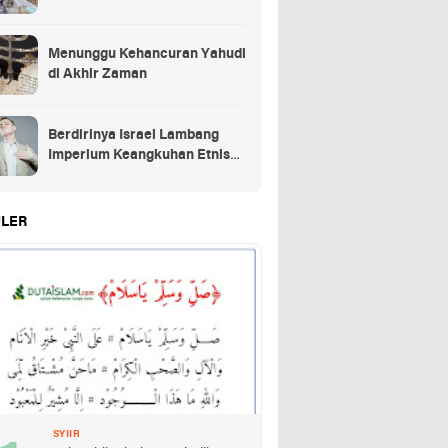
Menunggu Kehancuran Yahudi
di Akhir Zaman
Berdirinya Israel Lambang
Imperium Keangkuhan Etnis
Yahudi
LER
SYIIR