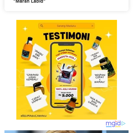
"Marâh Labîd"