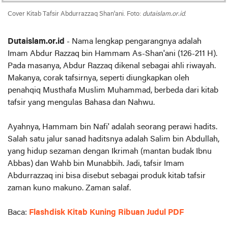
Cover Kitab Tafsir Abdurrazzaq Shan'ani. Foto:
dutaislam.or.id
.
Dutaislam.or.id
- Nama lengkap pengarangnya adalah
Imam Abdur Razzaq bin Hammam As-Shan'ani (126-211 H).
Pada masanya, Abdur Razzaq dikenal sebagai ahli riwayah.
Makanya, corak tafsirnya, seperti diungkapkan oleh
penahqiq Musthafa Muslim Muhammad, berbeda dari kitab
tafsir yang mengulas Bahasa dan Nahwu.
Ayahnya, Hammam bin Nafi' adalah seorang perawi hadits.
Salah satu jalur sanad haditsnya adalah Salim bin Abdullah,
yang hidup sezaman dengan Ikrimah (mantan budak Ibnu
Abbas) dan Wahb bin Munabbih. Jadi, tafsir Imam
Abdurrazzaq ini bisa disebut sebagai produk kitab tafsir
zaman kuno makuno. Zaman salaf.
Baca:
Flashdisk Kitab Kuning Ribuan Judul PDF