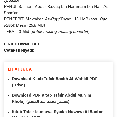
الصنعاني
)
PENULIS: Imam Abdur Razzaq bin Hammam bin Nafi' As-
Shan'ani
PENERBIT: Maktabah
Ar-Ruyd
Riyadl (16.1 MB) atau
Dar
Kotob
Mesir (25.8 MB)
TEBAL: 3 Jilid (
untuk masing-masing penerbit
)
LINK DOWNLOAD:
Cetakan Riyadl:
LIHAT JUGA
Download Kitab Tafsir Basith Al-Wahidi PDF
(Drive)
Download PDF Kitab Tafsir Abdul Mun'im
Khofaji (تفسير محمد عبد المنعم)
Kitab Tafsir Istimewa Syeikh Nawawi Al Bantani