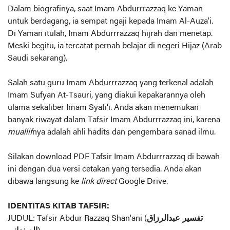
Dalam biografinya, saat Imam Abdurrrazzaq ke Yaman
untuk berdagang, ia sempat ngaji kepada Imam Al-Auza'i.
Di Yaman itulah, Imam Abdurrrazzaq hijrah dan menetap.
Meski begitu, ia tercatat pernah belajar di negeri Hijaz (Arab
Saudi sekarang).
Salah satu guru Imam Abdurrrazzaq yang terkenal adalah
Imam Sufyan At-Tsauri, yang diakui kepakarannya oleh
ulama sekaliber Imam Syafi'i. Anda akan menemukan
banyak riwayat dalam Tafsir Imam Abdurrrazzaq ini, karena
muallif
nya adalah ahli hadits dan pengembara sanad ilmu.
Silakan download PDF Tafsir Imam Abdurrrazzaq di bawah
ini dengan dua versi cetakan yang tersedia. Anda akan
dibawa langsung ke
link direct
Google Drive.
IDENTITAS KITAB TAFSIR:
JUDUL: Tafsir Abdur Razzaq Shan'ani (
تفسير عبدالرزاق