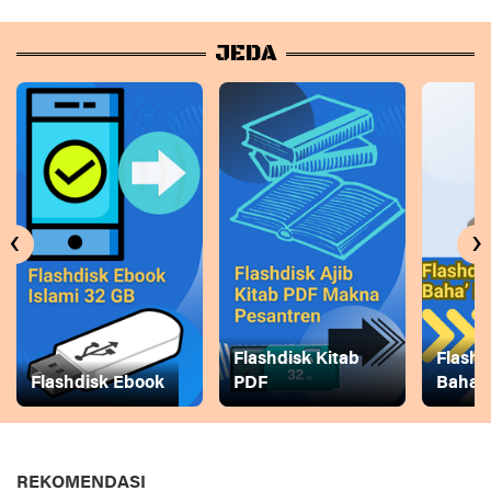
JEDA
‹
›
Flashdisk Kitab
Flashd
Flashdisk Ebook
PDF
Baha
REKOMENDASI