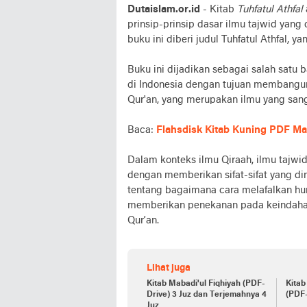
Dutaislam.or.id
- Kitab
Tuhfatul Athfal
prinsip-prinsip dasar ilmu tajwid yang 
buku ini diberi judul Tuhfatul Athfal, 
Buku ini dijadikan sebagai salah satu
di Indonesia dengan tujuan membangun
Qur'an, yang merupakan ilmu yang sa
Baca:
Flahsdisk Kitab Kuning PDF M
Dalam konteks ilmu Qiraah, ilmu tajwi
dengan memberikan sifat-sifat yang dimi
tentang bagaimana cara melafalkan hur
memberikan penekanan pada keindahan
Qur’an.
Lihat juga
Kitab Mabadi'ul Fiqhiyah (PDF-
Kitab
Drive) 3 Juz dan Terjemahnya 4
(PDF
Juz