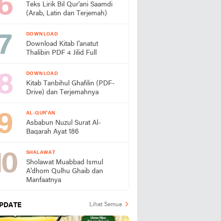
Teks Lirik Bil Qur'ani Saamdi
(Arab, Latin dan Terjemah)
DOWNLOAD
Download Kitab I'anatut
Thalibin PDF 4 Jilid Full
DOWNLOAD
Kitab Tanbihul Ghafilin (PDF-
Drive) dan Terjemahnya
AL-QUR'AN
Asbabun Nuzul Surat Al-
Baqarah Ayat 186
SHALAWAT
Sholawat Muabbad Ismul
A'dhom Qulhu Ghaib dan
Manfaatnya
PDATE
Lihat Semua