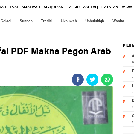
RAH
ESAI
AMALIYAH
AL-QUR'AN
TAFSIR
AKHLAQ
CATATAN
ASWAJ
Geladi
Sunnah
Tradisi
Ukhuwah
Ushululfiqh
Wanita
PILI
hfal PDF Makna Pegon Arab
1
7
3
3
O
8