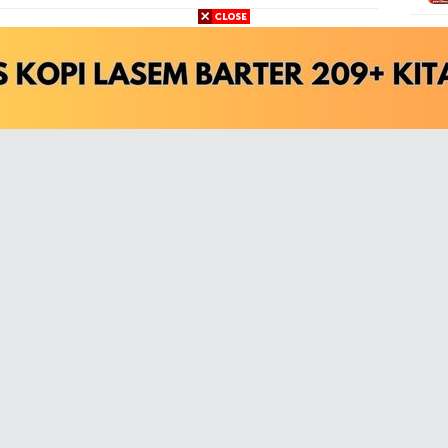
Buka komentar
lan 700+ Judul Ebook
Buku Rumus Haidl (Ada
, Hadits, Fiqih, Bahasa,
Kalender Haidl dan Ibarot
uf dan Lainnya
Kitab Kuningnya)