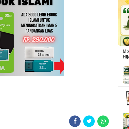
Mb
Hi