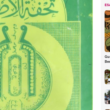
ES
Gus
Be