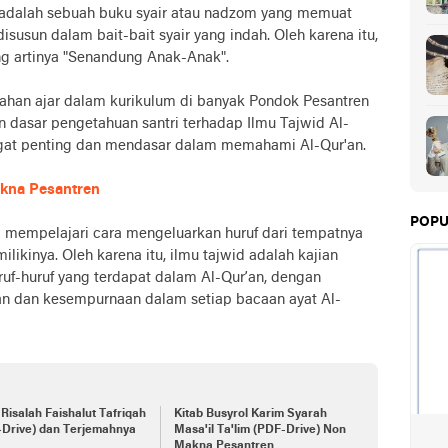
adalah sebuah buku syair atau nadzom yang memuat
disusun dalam bait-bait syair yang indah. Oleh karena itu,
yang artinya "Senandung Anak-Anak".
 bahan ajar dalam kurikulum di banyak Pondok Pesantren
 dasar pengetahuan santri terhadap Ilmu Tajwid Al-
ngat penting dan mendasar dalam memahami Al-Qur'an.
akna Pesantren
POPU
d mempelajari cara mengeluarkan huruf dari tempatnya
likinya. Oleh karena itu, ilmu tajwid adalah kajian
uf-huruf yang terdapat dalam Al-Qur’an, dengan
 dan kesempurnaan dalam setiap bacaan ayat Al-
 Risalah Faishalut Tafriqah
Kitab Busyrol Karim Syarah
-Drive) dan Terjemahnya
Masa'il Ta'lim (PDF-Drive) Non
Makna Pesantren