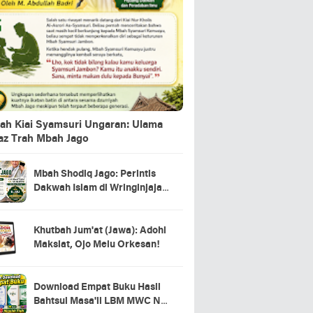
ah Kiai Syamsuri Ungaran: Ulama
jaz Trah Mbah Jago
Mbah Shodiq Jago: Perintis
Dakwah Islam di Wringinjajar,
Mranggen, Demak
Khutbah Jum'at (Jawa): Adohi
Maksiat, Ojo Melu Orkesan!
Download Empat Buku Hasil
Bahtsul Masa'il LBM MWC NU