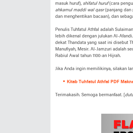
masuk huruf),
shifatul huruf
(cara pengu
ahkamul maddi wal qasr
(panjang dan 
dan menghentikan bacaan), dan sebaga
Penulis Tuhfatul Athfal adalah Sulaim
lebih dikenal dengan julukan Al-Afandi
dekat Thandata yang saat ini disebut Th
Manufiyah, Mesir. Al-Jamzuri adalah seo
Rabiul Awal tahun 1100-an Hijrah.
Jika Anda ingin memilikinya, silakan l
Kitab Tuhfatul Athfal PDF Makn
Terimakasih. Semoga bermanfaat. [
dut