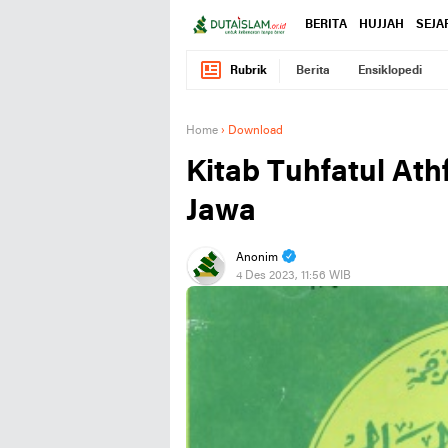
BERITA
HUJJAH
SEJA
Rubrik
Berita
Ensiklopedi
Home
›
Download
Kitab Tuhfatul At
Jawa
Anonim
4 Des 2023, 11:56 WIB