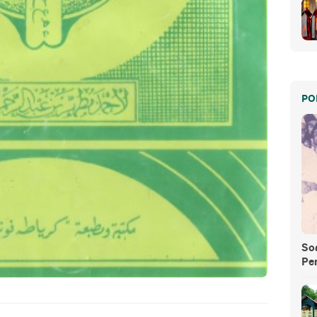
PO
So
Pe