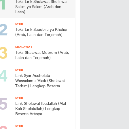
Teks Lirik Sholawat Sholli wa
Sallim ya Salam (Arab dan
Latin)
SYIIR
Teks Lirik Sauqbilu ya Kholiqi
(Arab, Latin dan Terjemah)
SHALAWAT
Teks Shalawat Mubrom (Arab,
Latin dan Terjemah)
SYIIR
Lirik Syiir Assholatu
Wassalamu ‘Alaik (Sholawat
Tarhim) Lengkap Beserta
Artinya
SYIIR
Lirik Sholawat Ibadallah (Alal
Kafi Sholatullah) Lengkap
Beserta Artinya
SYIIR