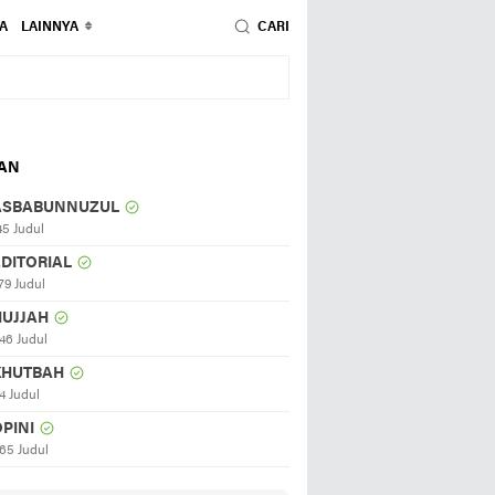
A
LAINNYA
CARI
HAN
ASBABUNNUZUL
45 Judul
EDITORIAL
79 Judul
HUJJAH
46 Judul
KHUTBAH
4 Judul
PINI
65 Judul