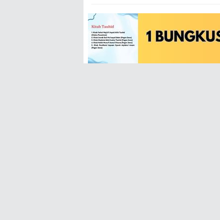
REKOMENDASI
Kumpulan Hukum Fiqih: 33
Kumpu
Masa'il Diniyah LBM MWC NU
Tafsir
Tahunan Jepara
Tasaw