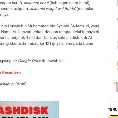
capan huruf),
ahkamul huruf
(hubungan antar huruf),
pendek ucapan),
ahkamul waqaf wal ibtida’
(memulai
inya.
an bin Husain bin Muhammad bin Syalabi Al-Jamzuri, yang
. Nama Al-Jamzuri terkait dengan tempat kelahirannya di
anta, berjarak 4 mil dari Jamzur, sebuah distrik di Al-
rang ulama dari abad ke-12 hijriyah, lahir pada bulan
angsung ke
Google Drive
di bawah ini:
a Pesantren
aislam.or.id/ab
]
TERU