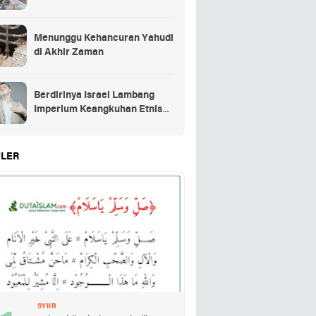
Menunggu Kehancuran Yahudi
di Akhir Zaman
Berdirinya Israel Lambang
Imperium Keangkuhan Etnis
Yahudi
LER
SYIIR