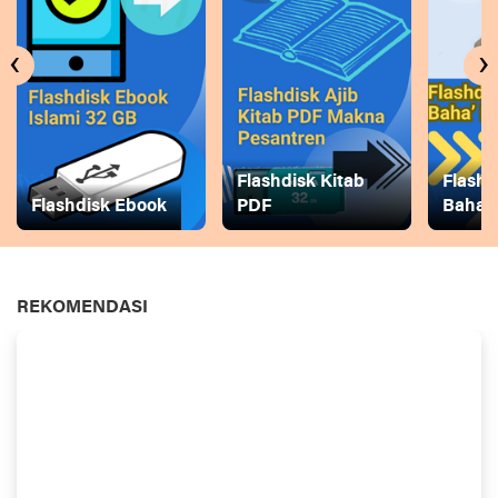
‹
›
Flashdisk Kitab
Flashd
Flashdisk Ebook
PDF
Baha
REKOMENDASI