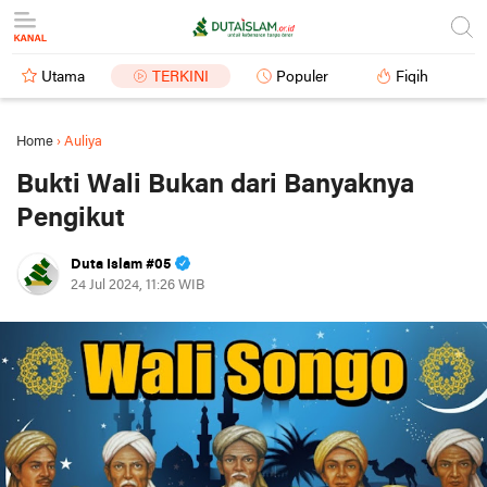
Utama
TERKINI
Populer
Fiqih
Home
›
Auliya
Bukti Wali Bukan dari Banyaknya
Pengikut
Duta Islam #05
24 Jul 2024, 11:26 WIB