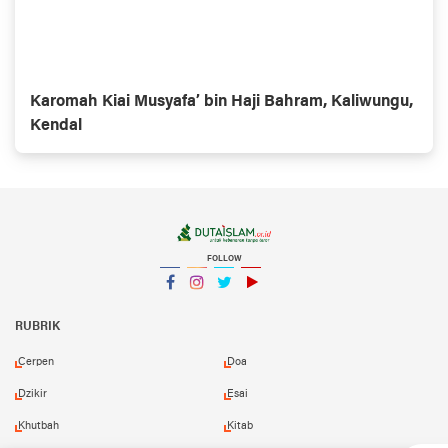
Karomah Kiai Musyafa’ bin Haji Bahram, Kaliwungu,
Kendal
FOLLOW
Facebook
Instagram
Twitter
YouTube
YouTube
RUBRIK
Cerpen
Doa
Dzikir
Esai
Khutbah
Kitab