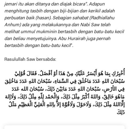
jemari itu akan ditanya dan diajak bicara". Adapun
menghitung tasbih dengan biji-bijian dan kerikil adalah
perbuatan baik (hasan). Sebagian sahabat (Radhiallahu
Anhum) ada yang melakukannya dan Nabi Saw telah
melihat ummul mukminin bertasbih dengan batu-batu kecil
dan beliau menyetujuinya. Abu Hurairah juga pernah
bertasbih dengan batu-batu kecil
".
Rasulullah Saw bersabda:
أُخْبِرُكِ بِمَا هُوَ أَيْسَرُ عَلَيْكِ مِنْ هَذَا أوْ أفْضَلُ. فَقَالَ قُوْلِيْ
سُبْحَانَ اللهِ عَدَدَ مَاخُلَقَ فِي السَّمَاءِ، سُبْحَانَ اللهِ عَدَدَ مَاخُلِقَ
فِي الأرْضِ، سُبْحَانَ اللهِ عَدَدَ مَابَيْنَ ذَلِكَ، سُبْحَانَ الله عَدَدَ
مَاهُوَ خَالِقٌ، وَاللهُ أكْبَرُ مِثْلَ ذَلِكَ، وَالْحَمْد لِلّهِ مِثْلُ ذَلِكَ، وَلَاإلهَ
إلَّااللهُ مِثْلَ ذَلِكَ، وَلَاحَوْلَ وَلَاقُوَّةَ إلاَّ باِللهِ الْعَلِيِّ الْعَظِيْمِ مَثْلُ
ذَلِكَ