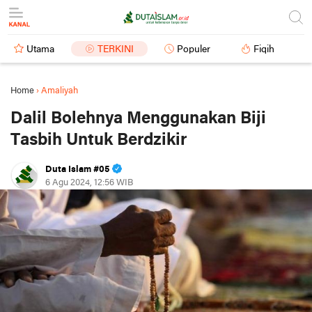
Utama
TERKINI
Populer
Fiqih
Home
›
Amaliyah
Dalil Bolehnya Menggunakan Biji
Tasbih Untuk Berdzikir
Duta Islam #05
6 Agu 2024, 12:56 WIB