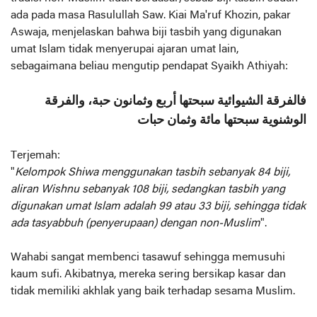
ada pada masa Rasulullah Saw. Kiai Ma'ruf Khozin, pakar
Aswaja, menjelaskan bahwa biji tasbih yang digunakan
umat Islam tidak menyerupai ajaran umat lain,
sebagaimana beliau mengutip pendapat Syaikh Athiyah:
ﻓﺎﻟﻔﺮﻗﺔ اﻟﺸﻴﻮاﺋﻴﺔ ﺳﺒﺤﺘﻬﺎ ﺃﺭﺑﻊ ﻭﺛﻤﺎﻧﻮﻥ ﺣﺒﺔ، ﻭاﻟﻔﺮﻗﺔ
اﻟﻮﺷﻨﻮﻳﺔ ﺳﺒﺤﺘﻬﺎ ﻣﺎﺋﺔ ﻭﺛﻤﺎﻥ ﺣﺒﺎﺕ
Terjemah:
"
Kelompok Shiwa menggunakan tasbih sebanyak 84 biji,
aliran Wishnu sebanyak 108 biji, sedangkan tasbih yang
digunakan umat Islam adalah 99 atau 33 biji, sehingga tidak
ada tasyabbuh (penyerupaan) dengan non-Muslim
".
Wahabi sangat membenci tasawuf sehingga memusuhi
kaum sufi. Akibatnya, mereka sering bersikap kasar dan
tidak memiliki akhlak yang baik terhadap sesama Muslim.