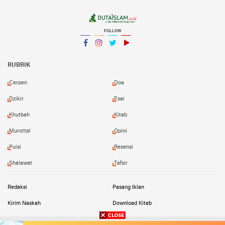
FOLLOW
Facebook
Instagram
Twitter
YouTube
YouTube
RUBRIK
Cerpen
Doa
Dzikir
Esai
Khutbah
Kitab
Murottal
Opini
Puisi
Resensi
Shalawat
Tafsir
Redaksi
Pasang Iklan
Kirim Naskah
Download Kitab