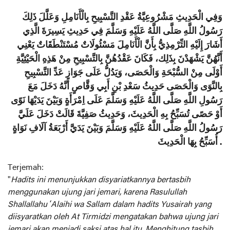
وَفِي الْحَدِيثِ مَشْرُوعِيَّةُ عَقْدِ التَّسْبِيحِ بِالْأَنَامِلِ وَعَلَّلَ ذَلِكَ
رَسُولُ اللَّهِ صَلَّى اللَّهُ عَلَيْهِ وَسَلَّمَ فِي حَدِيثِ يَسِيرَةَ الَّذِي
أَشَارَ إِلَيْهِ التِّرْمِذِيُّ بِأَنَّ الْأَنَامِلَ مَسْئُولَاتٌ مُسْتَنْطَقَاتٌ يَعْنِي
أَنَّهُنَّ يَشْهَدْنَ بِذَلِك، فَكَانَ عَقْدُهُنَّ بِالتَّسْبِيحِ مِنْ هَذِهِ الْحَيْثِيَّةِ
أَوْلَى مِنْ السُّبْحَةِ وَالْحَصَى، وَيَدُلُّ عَلَى جَوَازِ عَدِّ التَّسْبِيحِ
بِالنَّوَى وَالْحَصَى حَدِيثُ سَعْدِ بْنِ أَبِي وَقَّاصٍ أَنَّهُ دَخَلَ مَعَ
رَسُولِ اللَّهِ صَلَّى اللَّهُ عَلَيْهِ وَسَلَّمَ عَلَى اِمْرَأَةٍ وَبَيْنَ يَدَيْهَا نَوًى
أَوْ حَصًى تُسَبِّحُ بِهِ الْحَدِيثَ، وَحَدِيثُ صَفِيَّةَ قَالَتْ دَخَلَ عَلَيَّ
رَسُولُ اللَّهِ صَلَّى اللَّهُ عَلَيْهِ وَسَلَّمَ وَبَيْنَ يَدَيَّ أَرْبَعَةُ آلَافِ نَوَاةٍ
أُسَبِّحُ بِهَا الْحَدِيثَ .
Terjemah:
"
Hadits ini menunjukkan disyariatkannya bertasbih
menggunakan ujung jari jemari, karena Rasulullah
Shallallahu ‘Alaihi wa Sallam dalam hadits Yusairah yang
diisyaratkan oleh At Tirmidzi mengatakan bahwa ujung jari
jemari akan menjadi saksi atas hal itu. Menghitung tasbih