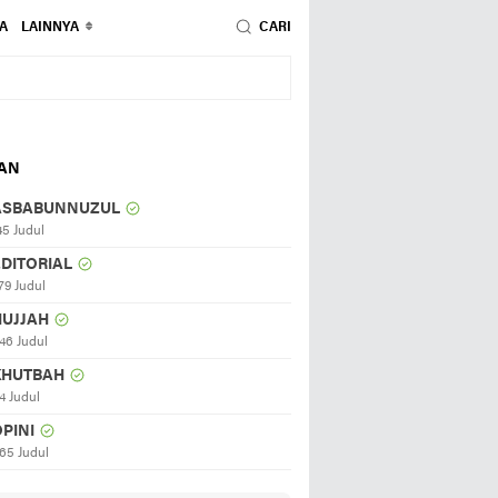
A
LAINNYA
CARI
HAN
ASBABUNNUZUL
45 Judul
EDITORIAL
79 Judul
HUJJAH
46 Judul
KHUTBAH
4 Judul
PINI
65 Judul