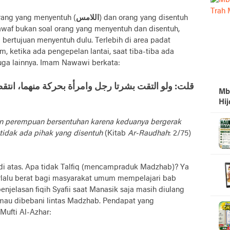
rang yang menyentuh (
اللامس
) dan orang yang disentuh
thawaf bukan soal orang yang menyentuh dan disentuh,
 bertujuan menyentuh dulu. Terlebih di area padat
 ketika ada pengepelan lantai, saat tiba-tiba ada
duga lainnya. Imam Nawawi berkata:
ﻗﻠﺖ: ﻭﻟﻮ اﻟﺘﻘﺖ ﺑﺸﺮﺗﺎ ﺭﺟﻞ ﻭاﻣﺮﺃﺓ ﺑﺤﺮﻛﺔ ﻣﻨﻬﻤﺎ، اﻧﺘ
Mb
Hi
 dan perempuan bersentuhan karena keduanya bergerak
tidak ada pihak yang disentuh
(Kitab
Ar-Raudhah
: 2/75)
di atas. Apa tidak Talfiq (mencampraduk Madzhab)? Ya
rlalu berat bagi masyarakat umum mempelajari bab
enjelasan fiqih Syafii saat Manasik saja masih diulang
 mau dibebani lintas Madzhab. Pendapat yang
Mufti Al-Azhar: