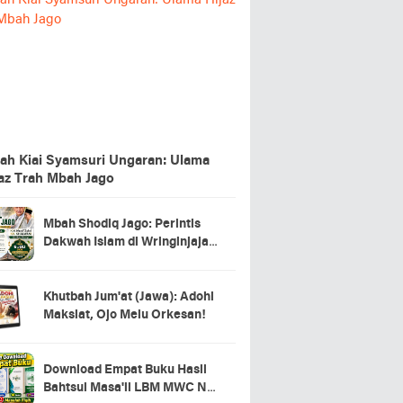
ah Kiai Syamsuri Ungaran: Ulama
jaz Trah Mbah Jago
Mbah Shodiq Jago: Perintis
Dakwah Islam di Wringinjajar,
Mranggen, Demak
Khutbah Jum'at (Jawa): Adohi
Maksiat, Ojo Melu Orkesan!
Download Empat Buku Hasil
Bahtsul Masa'il LBM MWC NU