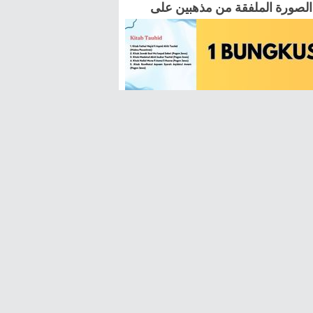
اﻟﺼﻮﺭﺓ اﻟﻤﻠﻔﻘﺔ ﻣﻦ ﻣﺬﻫﺒﻴﻦ ﻋﻠﻰ
ﺘﺤﺮﻳﺮ، ﺣﻴﺚ ﺻﺮﺡ ﺑﺠﻮاﺯ اﻟﺘﻘﻠﻴﺪ
Terjemah:
"Sekelompok ulama memilih boleh tak
yang menggabungkan dua madzhab (talfi
antara Syafi'iyah dan Malikiyah). Inil
At-Tahrir, bahwa taqlid secara mutlak 
Talfiq
, hlm. 172).
[
dutaislam.or.id/ab
]
KH. Mohammad 