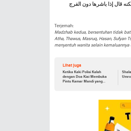
ه قال إذا باشرها دون الفرج
Terjemah:
Madzhab kedua, bersentuhan tidak batal
Atha, Thawus, Masruq, Hasan, Sufyan Ts
menyentuh wanita selain kemaluannya 
Lihat juga
Ketika Kaki Polisi Kalah
Shala
dengan Doa Kiai Membuka
Umro
Pintu Kamar Mandi yang
Terkunci