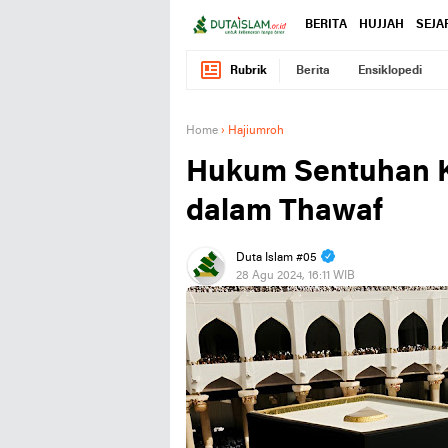
BERITA
HUJJAH
SEJA
Rubrik
Berita
Ensiklopedi
Home
›
Hajiumroh
Hukum Sentuhan K
dalam Thawaf
Duta Islam #05
28 Agu 2024, 16:11 WIB