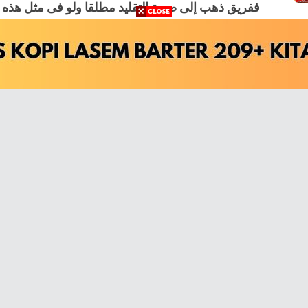
ﻓﻔﺮﻳﻖ ﺫﻫﺐ ﺇﻟﻰ ﺻﺤﺔ اﻟﺘﻘﻠﻴﺪ ﻣﻄﻠﻘﺎ ﻭﻟﻮ ﻓﻰ ﻣﺜﻞ ﻫﺬﻩ 
اﻟﻮﺟﻪ اﻟﻤﺬﻛﻮﺭ ﻭﺇﻟﻰ ﺫﻟﻚ ﺫﻫﺐ اﻟﻜﻤﺎﻝ ﺑﻦ اﻟﻬﻤﺎﻡ ﻓﻰ اﻟ
ﻣﻄﻠﻘﺎ
lid secara mutlak meskipun dalam bentuk permasalahan
q) seperti contoh di atas (wudlu' dan salat berbeda
ah yang dipilih oleh Syaikh Kamal Al-Hammam dalam Kitab
adalah boleh"
(Baca Darul Ifta' Al-Mishriyah,
Ahkam At-
Ma'ruf Khozin,
Ketua Aswaja Center PWNU Jawa Timur.