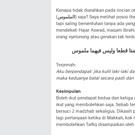
Kenapa tidak diarahkan pada rincian o
(
الملموس
) saja? Saya melihat posisi 
tapi saling bersentuhan tanpa ada yang
mendekati Hajar Aswad, maqam Ibrahim,
orang nyelonong atau gerakan tak ter
ﻘﻀﺘﺎ ﻗﻄﻌﺎ ﻭﻟﻴﺲ ﻓﻴﻬﻤﺎ ﻣﻠﻤﻮﺱ
Terjemah:
Aku berpendapat: jika kulit laki-laki
maka keduanya batal secara pasti dan 
Kesimpulan
Boleh ikut pendapat kedua dan ketiga 
ikut yang membolehkan saja. Sebab te
bersuci 2 madzhab sekaligus. Dikasih p
lagi pertanyaan ketika di Makkah, kok
membolehkan Talfiq disampaikan oleh 