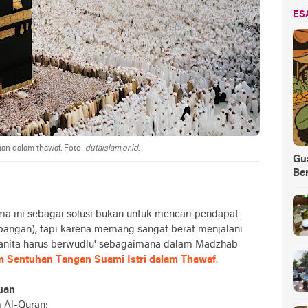
ES
uan dalam thawaf. Foto:
dutaislam.or.id
.
Gus
Be
a ini sebagai solusi bukan untuk mencari pendapat
angan), tapi karena memang sangat berat menjalani
wanita harus berwudlu' sebagaimana dalam Madzhab
 Sentuhan Tangan Suami Istri dalam Thawaf
.
puan
 Al-Quran: