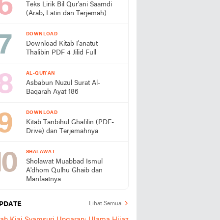
Teks Lirik Bil Qur'ani Saamdi
(Arab, Latin dan Terjemah)
DOWNLOAD
Download Kitab I'anatut
Thalibin PDF 4 Jilid Full
AL-QUR'AN
Asbabun Nuzul Surat Al-
Baqarah Ayat 186
DOWNLOAD
Kitab Tanbihul Ghafilin (PDF-
Drive) dan Terjemahnya
SHALAWAT
Sholawat Muabbad Ismul
A'dhom Qulhu Ghaib dan
Manfaatnya
PDATE
Lihat Semua