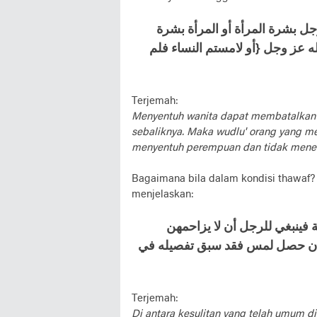
ﻞ ﺑﺸﺮﺓ اﻟﻤﺮﺃﺓ ﺃﻭ اﻟﻤﺮﺃﺓ ﺑﺸﺮﺓ
ﻟﻪ ﻋﺰ ﻭﺟﻞ {ﺃﻭ ﻻﻣﺴﺘﻢ اﻟﻨﺴﺎء ﻓﻠﻢ
Terjemah:
Menyentuh wanita dapat membatalkan wu
sebaliknya. Maka wudlu' orang yang men
menyentuh perempuan dan tidak menem
Bagaimana bila dalam kondisi thawaf
menjelaskan:
 فينبغي للرجل أن لا يزاحمهن
 فان حصل لمس فقد سبق تفصيله في
Terjemah:
Di antara kesulitan yang telah umum d