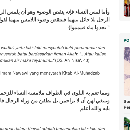
ﻭﺃﻣﺎ ﻟﻤﺲ اﻟﻨﺴﺎء ﻓﺈﻧﻪ ﻳﻨﻘﺾ اﻟﻮﺿﻮء ﻭﻫﻮ ﺃﻥ ﻳﻠﻤﺲ اﻟﺮﺟ
اﻟﺮﺟﻞ ﺑﻼ ﺣﺎﺋﻞ ﺑﻴﻨﻬﻤﺎ ﻓﻴﻨﺘﻘﺾ ﻭﺿﻮء اﻟﻻﻣﺲ ﻣﻨﻬﻤﺎ ﻟﻘﻮ
ﺗﺠﺪﻭا ﻣﺎء ﻓﺘﻴﻤﻤﻮا} "
PO
dlu', yaitu laki-laki menyentuh kulit perempuan dan
yentuh batal berdasarkan firman Allah: "... Atau kalian
ukan air maka tayamum..."
(QS. An-Nisa': 43)
? Imam Nawawi yang mensyarah Kitab Al-Muhadzab
ومما تعم به البلوى في الطواف ملامسة النساء للزحمة
وينبغي لهن أن لا يزاحمن بل يطفن من وراء الرجال
So
Pe
بابه والله أعلم
ijumpai dalam thawaf adalah bersentuhan laki-laki dan