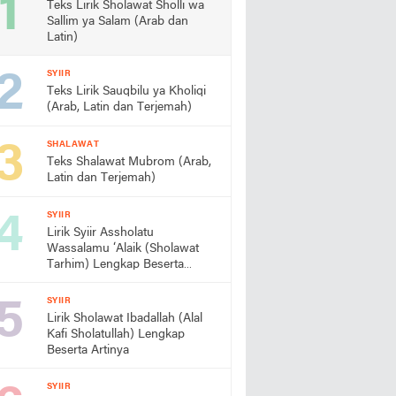
Teks Lirik Sholawat Sholli wa
Sallim ya Salam (Arab dan
Latin)
SYIIR
Teks Lirik Sauqbilu ya Kholiqi
(Arab, Latin dan Terjemah)
SHALAWAT
Teks Shalawat Mubrom (Arab,
Latin dan Terjemah)
SYIIR
Lirik Syiir Assholatu
Wassalamu ‘Alaik (Sholawat
Tarhim) Lengkap Beserta
Artinya
SYIIR
Lirik Sholawat Ibadallah (Alal
Kafi Sholatullah) Lengkap
Beserta Artinya
SYIIR