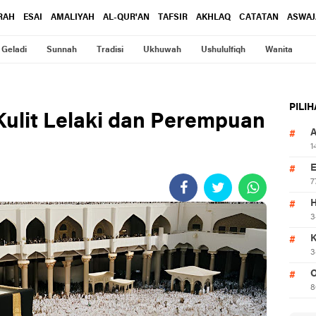
RAH
ESAI
AMALIYAH
AL-QUR'AN
TAFSIR
AKHLAQ
CATATAN
ASWAJ
Geladi
Sunnah
Tradisi
Ukhuwah
Ushululfiqh
Wanita
PILI
ulit Lelaki dan Perempuan
1
7
3
3
O
8