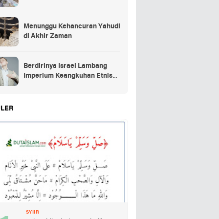
Menunggu Kehancuran Yahudi
di Akhir Zaman
Berdirinya Israel Lambang
Imperium Keangkuhan Etnis
Yahudi
LER
SYIIR