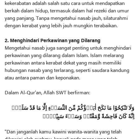
kekerabatan adalah salah satu cara untuk mendapatkan
berkah dalam hidup, termasuk dalam hal rezeki dan umur
yang panjang. Tanpa mengetahui nasab jauh, silaturahmi
dengan kerabat yang lebih jauh mungkin terabaikan.
2. Menghindari Perkawinan yang Dilarang
Mengetahui nasab juga sangat penting untuk menghindari
perkawinan yang dilarang dalam Islam. Islam melarang
perkawinan antara kerabat dekat yang masih memiliki
hubungan nasab yang terlarang, seperti saudara kandung
atau antara paman dan keponakan.
Dalam Al-Qur’an, Allah SWT berfirman:
وَلَا تَنْكِحُوْا مَا نَكَحَ اٰبَاۤؤُكُمْ مِّنَ النِّسَاۤءِ اِلَّا مَا قَدْ سَلَفَۗ
اِنَّهٗ كَانَ فَاحِشَةً وَّمَقْتًاۗ وَسَاۤءَ سَبِيْلًاࣖ
"Dan janganlah kamu kawini wanita-wanita yang telah