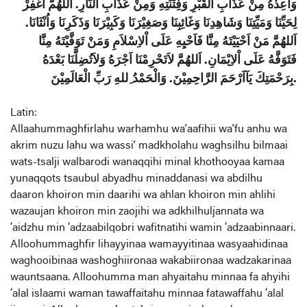
وَاَعِذْهُ مِنْ عَذَابِ الْقَبْرِ وَفِتْنَتِهِ وَمِنْ عَذَابِ النَّارِ. اَللهُمَّ اغْفِرْ
لِحَيِّنَا وَمَيِّتِنَا وَشَاهِدِنَا وَغَائِبِنَا وَصَغِيْرَنَا وَكَبِيْرَنَا وَذَكَرِنَا وَاُنْثَانَا.
اَللهُمَّ مَنْ اَحْيَيْتَهُ مِنَّا فَاَحْيِهِ عَلَى اْلاِسْلاَمِ وَمَنْ تَوَفَّيْتَهُ مِنَّا
فَتَوَفَّهُ عَلَى اْلاِيْمَانِ. اَللهُمَّ لاَتَحْرِمْنَا اَجْرَهُ وَلاَتُضِلَّنَا بَعْدَهُ
بِرَحْمَتِكَ يَآاَرْحَمَ الرَّاحِمِيْنَ. وَالْحَمْدُ ِللهِ رَبِّ الْعَالَمِيْنَ.
Latin:
Allaahummaghfirlahu warhamhu wa’aafihii wa’fu anhu wa
akrim nuzu lahu wa wassi’ madkholahu waghsilhu bilmaai
wats-tsalji walbarodi wanaqqihi minal khothooyaa kamaa
yunaqqots tsaubul abyadhu minaddanasi wa abdilhu
daaron khoiron min daarihi wa ahlan khoiron min ahlihi
wazaujan khoiron min zaojihi wa adkhilhuljannata wa
‘aidzhu min ‘adzaabilqobri wafitnatihi wamin ‘adzaabinnaari.
Alloohummaghfir lihayyinaa wamayyitinaa wasyaahidinaa
waghooibinaa washoghiironaa wakabiironaa wadzakarinaa
wauntsaana. Alloohumma man ahyaitahu minnaa fa ahyihi
‘alal islaami waman tawaffaitahu minnaa fatawaffahu ‘alal