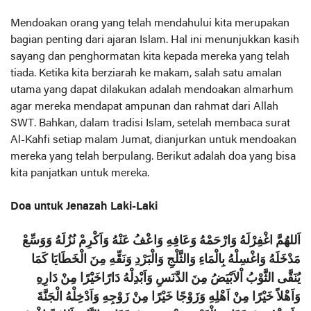
Mendoakan orang yang telah mendahului kita merupakan
bagian penting dari ajaran Islam. Hal ini menunjukkan kasih
sayang dan penghormatan kita kepada mereka yang telah
tiada. Ketika kita berziarah ke makam, salah satu amalan
utama yang dapat dilakukan adalah mendoakan almarhum
agar mereka mendapat ampunan dan rahmat dari Allah
SWT. Bahkan, dalam tradisi Islam, setelah membaca surat
Al-Kahfi setiap malam Jumat, dianjurkan untuk mendoakan
mereka yang telah berpulang. Berikut adalah doa yang bisa
kita panjatkan untuk mereka.
Doa untuk Jenazah Laki-Laki
اَللهُمَّ اغْفِرْلَهُ وَارْحَمْهُ وَعَافِهِ وَاعْفُ عَنْهُ وَاَكْرِمْ نُزُلَهُ وَوَسِّعْ
مَدْخَلَهُ وَاغْسِلْهُ بِالْمَاءِ وَالثَّلْجِ وَالْبَرْدِ وَنَقِّهِ مِنَ الْخَطَايَا كَمَا
يُنَقَّى الثَّوْبُ اْلاَبْيَضُ مِنَ الدَّنَسِ وَاَبْدِلْهُ دَارًاخَيْرًا مِنْ دَارِهِ
وَاَهْلاً خَيْرًا مِنْ اَهْلِهِ وَزَوْجًا خَيْرًا مِنْ زَوْجِهِ وَاَدْخِلْهُ الْجَنَّةَ