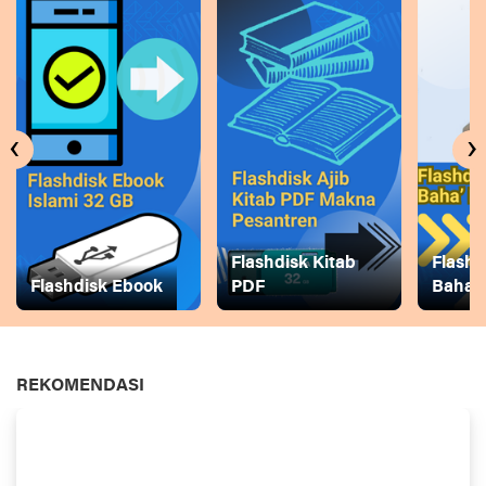
‹
›
Flashdisk Kitab
Flashd
Flashdisk Ebook
PDF
Baha
REKOMENDASI