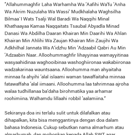
“Allahummaghfir Laha Warhamha Wa ‘Aafihi Wa’fu ‘Anha
Wa Akrim Nuzulaha Wa Wassi’ Mudkhalaha Waghsilha
Bilmaa`I Wats Tsalji Wal Baradi Wa Naqqihi Minal
Khathaayaa Kamaa Naqqaitats Tsaubal Abyadla Minad
Danasi Wa Abdilha Daaran Khairan Min Daarihi Wa Ahlan
Khairan Min Ahlihi Wa Zaujan Khairan Min Zaujihi Wa
Adkhilhal Jannata Wa A’idzhu Min ‘Adzaabil Qabri Au Min
‘Adzaabin Naar. Alloohummaghfir lihayyinaa wamayyitinaa
wasyaahidinaa waghooibinaa washoghiironaa wakabiironaa
wadzakarinaa wauntsaana. Alloohumma man ahyaitaha
minnaa fa ahyihi ‘alal islaami waman tawaffaitaha minnaa
fatawaffaha ‘alal iimaani. Alloohumma laa tahrimnaa ajroha
walaa tudhillanaa ba’daha birohmatika yaa arhamar
roohimiina. Walhamdu lillaahi robbil ‘aalamiina.”
Sekiranya doa ini terlalu sulit untuk dilafalkan atau
dihapalkan, kita bisa menggantinya dengan doa dalam
bahasa Indonesia. Cukup sebutkan nama almarhum atau
almarhumah, dan mohonkan kepada Allah SWT agar