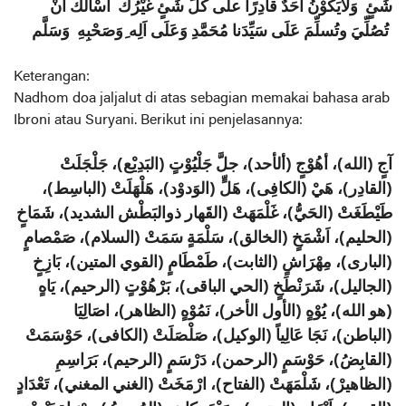
شَئٍ وَلَايَكُوْنُ اَحَدٌ قادِرًا على كلِّ شَئٍ غَيْرُكَ اَسْألُكَ انْ
تُصُلِّيَ وتُسلِّمَ عَلَى سَيِّدَنا مُحَمَّدِ وَعَلَى اَلِه ِوَصَحْبِهِ وَسَلَّم
Keterangan:
Nadhom doa jaljalut di atas sebagian memakai bahasa arab
Ibroni atau Suryani. Berikut ini penjelasannya:
آجٍ (الله)، أهُوْجٍ (ألأحد)، جلَّ جَلْيُوْتٍ (البَدِيْع)، جَلْجَلَتْ
(القادِر)، هَيْ (الكافِى)، هَلٍّ (الوَدوْد)، هَلْهَلَتْ (الباسِط)،
طَيْطَغَتْ (الحَيُّ)، غَلْمَهَتْ (القَهار ذوالبَطْش الشديد)، شَمَاخٍ
(الحليم)، اَشْمَخٍ (الخالق)، سَلْمَةٍ سَمَتْ (السلام)، صَمْصامٍ
(البارى)، مِهْرَاشٍ (الثابت)، طَمْطَامٍ (القوي المتين)، بَازِخٍ
(الجاليل)، شَرَنْطَخٍ (الحي الباقى)، بَرْهُوْتٍ (الرحيم)، يَاهٍ
(هو الله)، يُوْهٍ (الأول الأخر)، نَمُوْهٍ (الظاهر)، اصَالِيَا
(الباطن)، نَجَا عَالِياً (الوكيل)، صَلْصَلَتْ (الكافى)، حَوْسَمَتْ
(القابِضُ)، حَوْسَمٍ (الرحمن)، دَرْسَمٍ (الرحيم)، بَرَاسِمِ
(الظاهيرْ)، شَلْمَهَتْ (الفتاح)، ارْمَخَتْ (الغني المغني)، تَعْدَادٍ