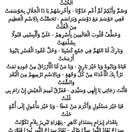
الْخُبْثْ
وَصُمَّ وَأَبْكِمْ ثُمَّ أَعْمِ عَدُوَّنَا - وَأَخْرِسْهُمْ يَا ذَا الْجَلَالِ بِحَوْسَمَتْ
فَفِي حَوْسَمَ مَعَ دَوْسَمٍ وَبَرَاسَمٍ - تَحَصَّنْتُ بِالِاسْمِ الْعَظِيمِ
مِنَ الْغُلَتْ
وَعَطِّفْ قُلُوبَ الْعَالَمِينَ بِأَسْرِهِمْ - عَلَيَّ وَأَلْبِسْنِي قَبُولًا
بِشَلْمَهَتْ
وَبَارِكْ لَنَا اللهُمَّ فِي جَمْعِ كَسْبِنَا - وَحُلَّ عُقُودَ الْعُسْرِ يَايُوهْ
أَرْمَخَتْ
فَيَاهْ وَيَايُوهْ وَيَا خَيْرَ بَارِئٍ - وَيَا مَنْ لَنَا الْأَرْزَاقُ مِنْ جُودِهِ نَمَتْ
نَرُدُّ بِكَ الْأَعْدَاءَ مِنْ كُلِّ وَجْهَةٍ - وَبِالِاسْمِ تَرْمِيهِمْ مِنَ الْبُعْدِ
وَالشَّتَتْ
فَأَنْتَ رَجَائِي يَا إِلٰهِي وَسَيِّدِي - فَفَرِّقْ لَمِيمَ الْجَيْشِ إِنْ رَامَ بِي
غُلَتْ
فَيَا خَيْرَ مَسْئُولٍ وَأَكْرَمَ مَنْ عَطَا - وَيَا خَيْرَ مَأْمُولٍ إِلَى أُمَّةٍ
خَلَتْ
بِتَعْدَادِ إِيزَامٍ بِسَنَدَادٍ كَاهِرٍ - بِبَهْرَاةِ تَبْرِيزَ بِلاَمٍ تَكَوَّنَتْ
سِرَاجٌ يُقَادُ النُّورُ سِرًّا بِتَاكَرٍ - يُقَادُ سِرَاجُ النُّورِ نُورًا فَنَوَّرَتْ