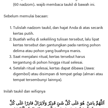
(60 nadzom)، wajib membaca taukil di bawah ini.
Sebelum memulai bacaan:
Tulislah nadzom taukil, dan hajat Anda di atas secarik
kertas putih.
Buatlah wifiq di sekeliling tulisan tersebut, lalu lipat
kertas tersebut dan gantungkan pada ranting pohon
delima atau pohon yang buahnya manis.
Saat menjalani ritual, kertas tersebut harus
tergantung di pohon hingga ritual selesai.
Setelah ritual selesai, kertas dapat dibawa (Jawa:
digembol) atau disimpan di tempat gelap (almari atau
tempat tersembunyi lainnya).
Inilah taukil dan wifiqnya
اَللَّهُمَّ يامَنْ هُوَ عَلَى كُلِّ شَئٍ قَدِيْرٌ وَلَايَزَالُ قادِرًا عَلَى كُلِّ