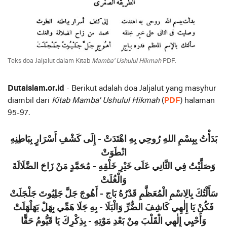
Teks doa Jaljalut dalam Kitab
Mamba' Ushulul Hikmah
PDF.
Dutaislam.or.id
- Berikut adalah doa Jaljalut yang masyhur
diambil dari
Kitab Mamba' Ushulul Hikmah
(
PDF
) halaman
95-97.
بَدَأْتُ بِبِسْمِ اللهِ رُوحِي بِهِ اهْتَدَتْ - إِلَى كَشْفِ أَسْرَارٍ بِبَاطِنِهِ
انْطَوَتْ
وَصَلَّيْتُ فِي الثَّانِي عَلَى خَيْرِ خَلْقِهِ - مُحَمَّدٍ مَنْ زَاحَ الضَّلَالَةَ
وَالْغُلَتْ
سَأَلْتُكَ بِالِاسْمِ الْمُعَظَّمِ قَدْرُهُ بَاج - أَهُوجَ جَلَّ جَلِيُوتَ جَلْجَلَتْ
فَكُنْ يَا إِلٰهِي كَاشِفَ الضُّرِّ وَالْبَلَا - بِهِ جَلَا هَمِّي بِهَلْ بَهَلْهَلَتْ
وَأَحْيِي إِلٰهِي الْقَلْبَ مِنْ بَعْدِ مَوْتِهِ - بِذِكْرِكَ يَا قَيُّومُ حَقًّا