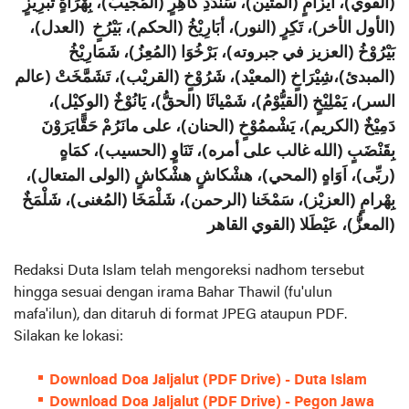
(القوي)، اَيْزَامٍ (المتين)، سَنْدَدِ كاهِرٍ (المُجيبُ)، بِهْرَاةٍ تَبْرِيْزٍ
(الأول الأخر)، تَكِرٍ (النور)، أبَارِيْخُ (الحكم)، بَيْرُخٍ (العدل)،
بَيْرُوْخُ (العزيز في جبروته)، بَرْخُوَا (المُعِزُ)، شَمَارِيْخُ
(المبدئ)،شِيْرَاخٍ (المعيْد)، شَرُوْخٍ (القريْب)، تَشَمَّخَتْ (عالم
السر)، يَمْلِيْخٍ (القيُّوْمُ)، شَمْياثَا (الحقُّ)، يَانُوْخٌ (الوكيْل)،
دَمِيْخٌ (الكريم)، يَشْممُوْخٍ (الحنان)، على مانَرُمْ حَقًّايَرَوْنَ
بِقَنْضَبٍ (الله غالب على أمره)، تَنَاوٍ (الحسيب)، كمَاهٍ
(ربِّى)، اَوَاهٍ (المحي)، هشْكاشٍ هشْكاشٍ (الولى المتعال)،
بِهْرامٍ (العزيْز)، سَمْخَنا (الرحمن)، شَلْمَخَا (المُغنى)، شَلْمَخٌ
(المعزُّ)، عَيْطَلا (القوي القاهر
Redaksi Duta Islam telah mengoreksi nadhom tersebut
hingga sesuai dengan irama Bahar Thawil (fu'ulun
mafa'ilun), dan ditaruh di format JPEG ataupun PDF.
Silakan ke lokasi:
Download Doa Jaljalut (PDF Drive) - Duta Islam
Download Doa Jaljalut (PDF Drive) - Pegon Jawa