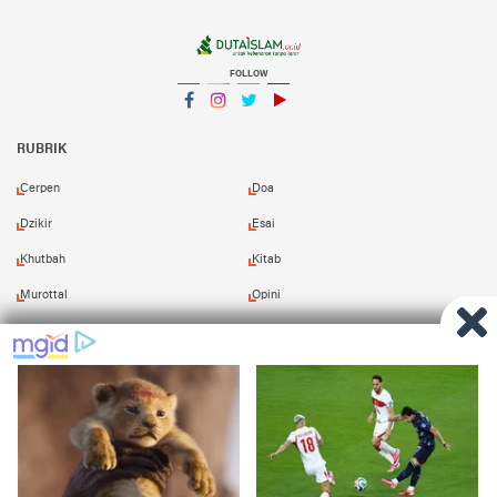
FOLLOW
Facebook
Instagram
Twitter
YouTube
YouTube
RUBRIK
Cerpen
Doa
Dzikir
Esai
Khutbah
Kitab
Murottal
Opini
Puisi
Resensi
Shalawat
Tafsir
Redaksi
Pasang Iklan
Kirim Naskah
Download Kitab