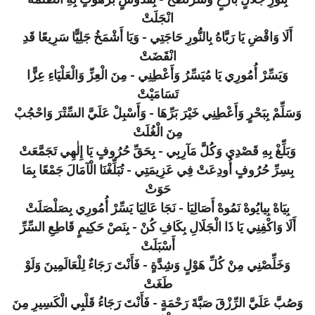
بِنُورِ جَلَالٍ بَازَخٍ وَشَرْنَطَخْ - بِقُدُّوسٍ بَرْهُوتٍ بِهِ الظُّلْمَةُ
انْجَلَتْ
أَلَا وَاقْضِ يَا رَبَّاهُ بِالنُّورِ حَاجَتِي - وَيَا أَشْمَخُ جَلِيًّا سَرِيعًا قَدِ
انْقَضَتْ
وَيَسِّرْ أُمُورِي يَا مُيَسِّرُ وَأَعْطِنِي - مِنَ الْعِزِّ وَالْعَلْيَاءِ عِزًّا
تَسَامَيْتْ
وَسَلِّمْ بِبَحْرٍ وَأَعْطِنِي خَيْرَ بَرِّهَا - وَأَسْبِلْ عَلَيَّ السِّتْرَ وَاحْجُبْ
مِنَ الْغُلَتْ
وَبَلِّغْ بِهِ قَصْدِي وَكُلَّ مَآرِبِي - بِحَقِّ حُرُوفٍ يَا إِلٰهِي تَجَمَّعَتْ
بِسِرِّ حُرُوفٍ أُودِعَتْ فِي عَزِيمَتِي - تُبَلِّغْنَا الْآمَالَ جَمْعًا بِمَا
حَوَتْ
بِيَاهْ بِيايُوهْ نَمُوهْ أَصَالِيَا - نَجَا عَالِيَا يَسِّرْ أُمُورِي بِصَلْصَلَتْ
أَلَا وَاكْفِنِي يَا ذَا الْجَلَالِ بِكَافِ كُنْ - بِنَصْ حَكِيمٍ قَاطِعِ السِّرِّ
أَسْبَلَتْ
وَخَلِّصْنِي مِنْ كُلِّ هَوْلٍ وَشِدَّةٍ - فَأَنْتَ رَجَاءٌ لِلْعَالَمِينَ وَلَوْ
طَغَتْ
وَصُبَّ عَلَيَّ الرِّزْقَ صَبَّةَ رَحْمَةٍ - فَأَنْتَ رَجَاءُ قَلْبِي الْكَسِيرِ مِنَ