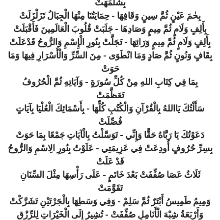
بِشَلْمَهَتْ
بِحٰمَ عَيْنٍ ثُمَّ سِينٍ وَقَافِهَا - حِمَايَتُنَا مِنْهَا الْجِبَالُ تَزَلْزَلَتْ
بِأَلِفٍ وَلَامٍ ثُمَّ مِيمٍ وَصَادِهَا - جَلَبَتْ قُلُوبَ الْعَالَمِينَ فَأَقْبَلَتْ
بِأَلِفٍ وَلَامٍ ثُمَّ مِيمٍ وَرَائِهَا - تَجَلَّتْ بِنُورِ الْإِسْمِ وَالرُّوحُ قَدْعَلَتْ
بِقَافٍ وَنُونٍ ثُمَّ صَادٍ وَمَا انْطَوَى - مِنَ السِّرِّ وَالْأَسْرَارِ فِيهَا وَمَا
حَوَتْ
بِمَا فِي كِتَابِ اللهِ مِنْ كُلِّ سُورَةٍ - وَآيَاتِهِ ثُمَّ الْحُرُوفُ
تَعَظَّمَتْ
سَأَلْتُكَ يَااللهُ بِالْقُرْآنِ وَالْكُتُبِ كُلِّهَا - بِأَسْمَائِكَ الْعُلْيَا بِآيَاتٍ
فُصِّلَتْ
دَعَوْتُكَ يَا رَبَّاهُ حَقًّا وَإِنِّي - تَوَسَّلْتُ بِالْآيَاتِ جَمْعًا بِمَا حَوَتْ
بِسِرِّ حُرُوفٍ أُودِعَتْ فِي عَزِيمَتِي - عَلَوْتُ بِنُورِ الِاسْمِ وَالرُّوحُ
قَدْ عَلَتْ
ثَلَاثُ عَصَا صُفِّفَتْ بَعْدَ خَاتَمٍ - عَلَى رَأْسِهَا مِثْلَ السِّنَانِ
تَقَوَّمَتْ
وَمِيمُ طَمِيسُ أَبْتَرٌ ثُمَّ سَلِمْ - وَفِي وَسَطِهَا بِالْجَرْتَيْنِ تَشَرَّكْتْ
وَأَرْبَعَةُ شِبْهَ الْأَنَامِلِ صُفِّفَتْ - تُشِيرُ إِلَى الْخَيْرَاتِ لِلرِّزْقِ