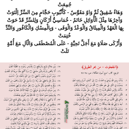
جُمِعَتْ
وَهَاءٌ شَقِيقٌ ثُمَّ وَاوٌ مَقَوَّسٌ - كَأَنَّبُوبِ حَجَّامٍ مِنَ السِّرِّ اِلْتَوَتْ
وَآخِرُهَا مِثْلَ الْأَوَائِلِ خَاتَمٌ - خُمَاسِيُّ أَرْكَانٍ وَلِلسِّرِّ قَدْ حَوَتْ
بِهَا الْعَهْدُ وَالْمِيثَاقُ وَالْوَعْدُ وَالْوَفَى - وَبِالْمِسْكِ وَالْكَافُورِ وَالنَّدِّ
خُتِمَتْ
وَأَزْكَى صَلَاةٍ مَعَ أَجَلِّ تَحِيَّةٍ - عَلَى الْمُصْطَفَى وَالْآلِ مَعَ أُمَّةٍ
تَلَتْ