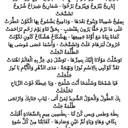
إِبَارِيخُ بَيْرُوخُ وَيِبْرُوخُ بَرْخُوَا - شَمَارِيخُ شِيرَاخُ شُرُوخُ
تَشَمَّخَتْ
بِمِلِيخُ شَمِياثَا وَيَنُوحُ بَعْدَهَا - وَدَامِيخُ يَشْمُوخُ بِهَا الْكَوْنُ عَطَّرَتْ
عَلَى مَا نَرْمَ حَقًّا يَرُونَ بِقَنْضَبٍ - بِحَقِّ تَنَاوَ يَوْمَ زَحْمٍ تَزَاحَمَتْ
كَمَاهْ بِيَاهْ مَعَ أَوَّاهْ جَمِيعِهَا - بِهَشْكَاخْ هَشْكَاخْ كَنُونٍ تَكَوَّنَتْ
حُرُوفُ لَبَرَهَامَ عَلَتْ وَتَشَمَّخَتْ - وَأَسْمَا عَصَى مُوسَى بِهَا
الظُّلْمَةُ انْجَلَتْ
تَوَسَّلْتُ مَوْلَانَا إِلَيْكَ بِسِرِّهَا - تَوَسَّلَ ذِي عِزٍّ بِهِ الْعَالَمُ اهْتَدَتْ
تَقَدَّ كَوْكَبِي بِالِاسْمِ نُورًا وَبَهْجَةً - مَدَى الدَّهْرِ وَالْأَيَّامِ يَا نُورُ
جَلْجَلَتْ
فَيَا شَمْخَثَا وَشَلْمَخَا أَنْتَ شَلْمَخ - وَيَا عِيطَلَا غَوْثَ الرِّيَاحِ
تَخَلْخَلَتْ
بِكَ الطُّولُ وَالْحَوْلُ الشَّدِيدُ لِمَنْ أَتَى - لِبَابِ جَنَابِكَ وَارْتَجَى
ظُلْمَةٌ جَلَتْ
بِطٰهَ وَطس وَيس كُنْ لَنَا - بِطٰسِين مِيمٍ بِالسَّعَادَةِ أَقْبَلَتْ
بِكَافٍ وَهَاءٍ وَيَاءٍ ثُمَّ عَيْنٍ وَصَادِهَا - كَفَايَتُنَا مِنْ كُلِّ سُوءٍ