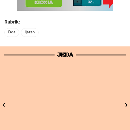
Rubrik:
Doa
Ijazah
JEDA
‹
›