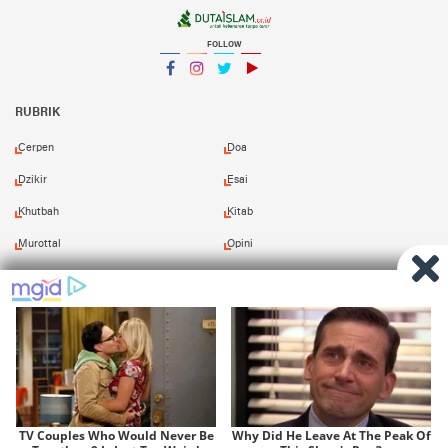
FOLLOW
Facebook
Instagram
Twitter
YouTube
YouTube
RUBRIK
Cerpen
Doa
Dzikir
Esai
Khutbah
Kitab
Murottal
Opini
Puisi
Resensi
Shalawat
Tafsir
Redaksi
Pasang Iklan
Kirim Naskah
Download Kitab
Copyright ©
2026 Duta Islam