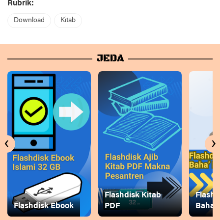
Rubrik:
Download
Kitab
JEDA
‹
›
Flashdisk Kitab
Flashd
Flashdisk Ebook
PDF
Baha