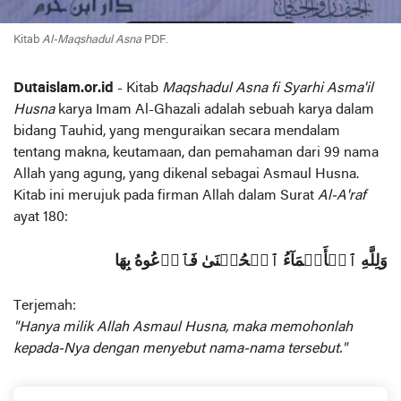
Kitab
Al-Maqshadul Asna
PDF.
Dutaislam.or.id
- Kitab
Maqshadul Asna fi Syarhi Asma'il
Husna
karya Imam Al-Ghazali adalah sebuah karya dalam
bidang Tauhid, yang menguraikan secara mendalam
tentang makna, keutamaan, dan pemahaman dari 99 nama
Allah yang agung, yang dikenal sebagai Asmaul Husna.
Kitab ini merujuk pada firman Allah dalam Surat
Al-A'raf
ayat 180:
وَلِلَّهِ ٱلۡأَسۡمَآءُ ٱلۡحُسۡنَىٰ فَٱدۡعُوهُ بِهَا
Terjemah:
"Hanya milik Allah Asmaul Husna, maka memohonlah
kepada-Nya dengan menyebut nama-nama tersebut."