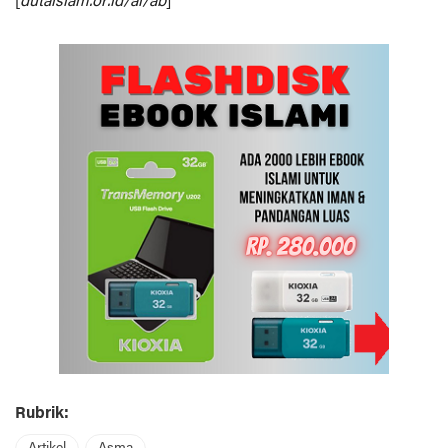
[
dutaislam.or.id/ai/ab
]
Rubrik: