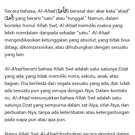
Secara bahasa,
Al-Ahad
(
الأَحَدُ
) berasal dari akar kata "aḥad"
(
أَحَدٌ
) yang berarti "satu" atau "tunggal." Namun, dalam
konteks Asma' Allah Swt,
Al-Ahad
memiliki makna yang
lebih mendalam daripada sekadar "satu."
Al-Ahad
mengindikasikan ketunggalan yang absolut, yang tidak bisa
dibagi, dikomposisikan, atau dihubungkan dengan sesuatu
yang lain.
Al-Ahad
berarti bahwa Allah Swt adalah satu-satunya Dzat
yang ada, yang tidak memiliki mitra, sekutu, anak, atau
bagian. Dia berbeda dari segala sesuatu yang ada, dan tidak
ada sesuatu pun yang serupa dengan-Nya. Dalam konteks
ini,
Al-Ahad
menunjukkan bahwa Allah Swt adalah satu-
satunya Dzat yang sempurna dalam zat-Nya, sifat-Nya, dan
perbuatan-Nya, tanpa ada keterlibatan atau ketergantungan
pada siapa pun atau apa pun.
Nama Allah Swt
Al-Ahad
disebutkan secara eksplisit dalam