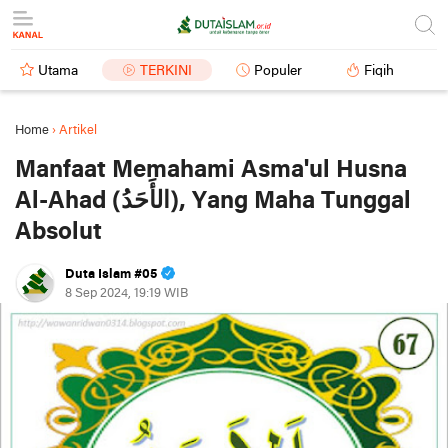
Utama
TERKINI
Populer
Fiqih
Home
›
Artikel
Manfaat Memahami Asma'ul Husna
Al-Ahad (الأَحَدُ), Yang Maha Tunggal
Absolut
Duta Islam #05
8 Sep 2024, 19:19 WIB