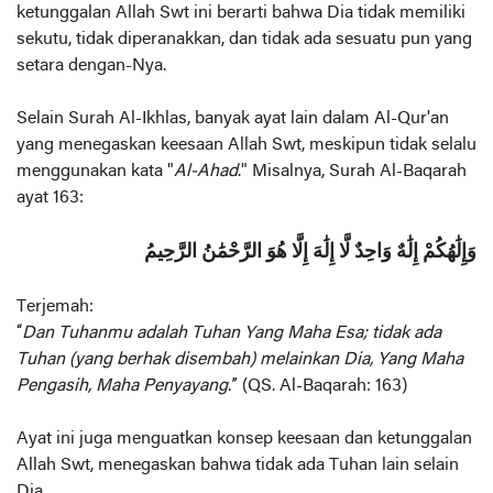
ketunggalan Allah Swt ini berarti bahwa Dia tidak memiliki
sekutu, tidak diperanakkan, dan tidak ada sesuatu pun yang
setara dengan-Nya.
Selain Surah Al-Ikhlas, banyak ayat lain dalam Al-Qur'an
yang menegaskan keesaan Allah Swt, meskipun tidak selalu
menggunakan kata "
Al-Ahad
." Misalnya, Surah Al-Baqarah
ayat 163:
وَإِلَٰهُكُمْ إِلَٰهٌ وَاحِدٌ لَّا إِلَٰهَ إِلَّا هُوَ الرَّحْمَٰنُ الرَّحِيمُ
Terjemah:
“
Dan Tuhanmu adalah Tuhan Yang Maha Esa; tidak ada
Tuhan (yang berhak disembah) melainkan Dia, Yang Maha
Pengasih, Maha Penyayang
.” (QS. Al-Baqarah: 163)
Ayat ini juga menguatkan konsep keesaan dan ketunggalan
Allah Swt, menegaskan bahwa tidak ada Tuhan lain selain
Dia.