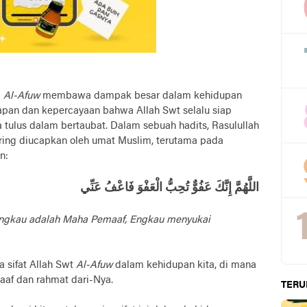
i
Al-Afuw
membawa dampak besar dalam kehidupan
pan dan kepercayaan bahwa Allah Swt selalu siap
 tulus dalam bertaubat. Dalam sebuah hadits, Rasulullah
ing diucapkan oleh umat Muslim, terutama pada
n:
اللَّهُمَّ إِنَّكَ عَفُوٌّ تُحِبُّ الْعَفْوَ فَاعْفُ عَنِّي
Engkau adalah Maha Pemaaf, Engkau menyukai
 sifat Allah Swt
Al-Afuw
dalam kehidupan kita, di mana
aaf dan rahmat dari-Nya.
TERU