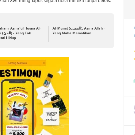
Allah Swt menghapus segala dosa mereka tanpa bekas.
hami Asma'ul Husna Al-
Al-Mumit (المميت), Asma Allah -
ang Tak
Yang Maha Mematikan
nti Hidup