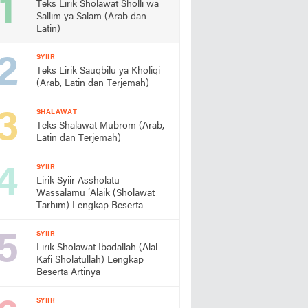
Teks Lirik Sholawat Sholli wa
Sallim ya Salam (Arab dan
Latin)
SYIIR
Teks Lirik Sauqbilu ya Kholiqi
(Arab, Latin dan Terjemah)
SHALAWAT
Teks Shalawat Mubrom (Arab,
Latin dan Terjemah)
SYIIR
Lirik Syiir Assholatu
Wassalamu ‘Alaik (Sholawat
Tarhim) Lengkap Beserta
Artinya
SYIIR
Lirik Sholawat Ibadallah (Alal
Kafi Sholatullah) Lengkap
Beserta Artinya
SYIIR