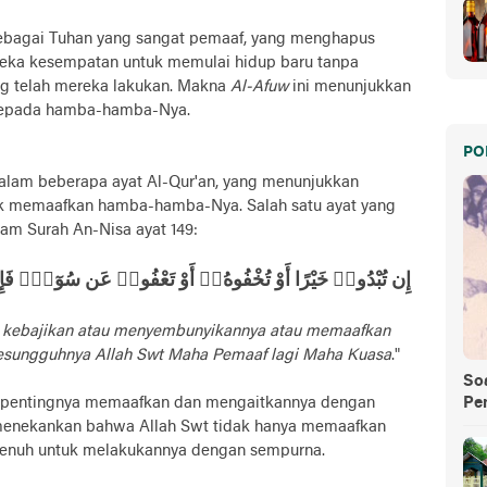
ebagai Tuhan yang sangat pemaaf, yang menghapus
ka kesempatan untuk memulai hidup baru tanpa
ng telah mereka lakukan. Makna
Al-Afuw
ini menunjukkan
 kepada hamba-hamba-Nya.
PO
lam beberapa ayat Al-Qur'an, yang menunjukkan
tuk memaafkan hamba-hamba-Nya. Salah satu ayat yang
am Surah An-Nisa ayat 149:
إِن تُبْدُوا۟ خَيْرًا أَوْ تُخْفُوهُۥٓ أَوْ تَعْفُوا۟ عَن سُوٓءٍۢ فَإِ
u kebajikan atau menyembunyikannya atau memaafkan
 sesungguhnya Allah Swt Maha Pemaaf lagi Maha Kuasa
."
So
an pentingnya memaafkan dan mengaitkannya dengan
Pe
 menekankan bahwa Allah Swt tidak hanya memaafkan
 penuh untuk melakukannya dengan sempurna.