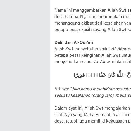
Nama ini menggambarkan Allah Swt s
dosa hamba-Nya dan memberikan mere
menanggung akibat dari kesalahan ya
betapa besar kasih sayang Allah Swt
Dalil dari Al-Qur'an
Allah Swt menyebutkan sifat
Al-Afuw
da
betapa besar keinginan Allah Swt un
menyebutkan nama
Al-Afuw
adalah dal
نَّ ٱللَّهَ كَانَ عَفُوًّۭا قَدِيرًا
Artinya: "
Jika kamu melahirkan sesuat
sesuatu kesalahan (orang lain), maka
Dalam ayat ini, Allah Swt mengajark
sifat-Nya yang Maha Pemaaf. Ayat ini
dosa, tetapi juga memiliki kekuasaan