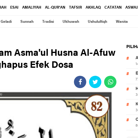
RAH
ESAI
AMALIYAH
AL-QUR'AN
TAFSIR
AKHLAQ
CATATAN
ASWAJ
Geladi
Sunnah
Tradisi
Ukhuwah
Ushululfiqh
Wanita
PILI
lam Asma'ul Husna Al-Afuw
Penghapus Efek Dosa
1
7
3
3
O
8