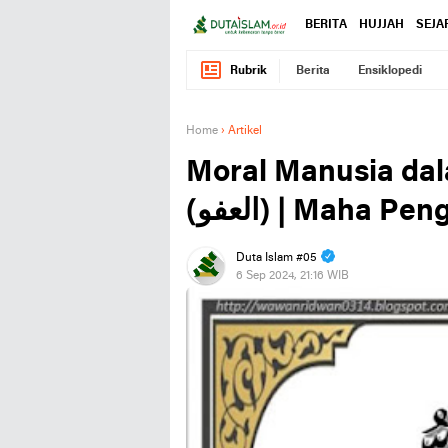
BERITA
HUJJAH
SEJA
Rubrik
Berita
Ensiklopedi
Home
›
Artikel
Moral Manusia da
(العفو) | Maha 
Duta Islam #05
6 Sep 2024, 21:16 WIB