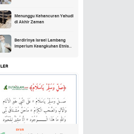
Menunggu Kehancuran Yahudi
di Akhir Zaman
Berdirinya Israel Lambang
Imperium Keangkuhan Etnis
Yahudi
LER
SYIIR