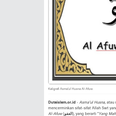
Kaligrafi Asma'ul Husna Al-Afuw.
Dutaislam.or.id
-
Asma'ul Husna
, ata
mencerminkan sifat-sifat Allah Swt ya
Al-Afuw
(
العفو
), yang berarti "
Yang Mah