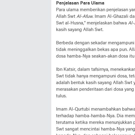
Penjelasan Para Ulama
Para ulama memberikan penjelasan ya
Allah Swt
Al-Afuw
. Imam Al-Ghazali da
Swt al-Husna," menjelaskan bahwa
Al-
kasih sayang Allah Swt.
Berbeda dengan sekadar mengampuni 
tidak meninggalkan bekas apa pun. All
dosa hamba-Nya seakan-akan dosa itu t
Ibn Katsir, dalam tafsirnya, menekank
Swt tidak hanya mengampuni dosa, teta
adalah bentuk kasih sayang Allah Swt 
merasakan penderitaan dari dosa yang
tulus.
Imam Al-Qurtubi menambahkan bahwa 
terhadap hamba-hamba-Nya. Dia memb
terutama ketika mereka menunjukkan pe
Swt sangat mencintai hamba-Nya yang 