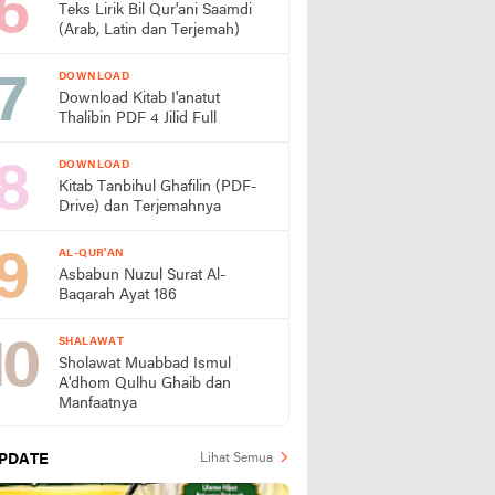
Teks Lirik Bil Qur'ani Saamdi
(Arab, Latin dan Terjemah)
DOWNLOAD
Download Kitab I'anatut
Thalibin PDF 4 Jilid Full
DOWNLOAD
Kitab Tanbihul Ghafilin (PDF-
Drive) dan Terjemahnya
AL-QUR'AN
Asbabun Nuzul Surat Al-
Baqarah Ayat 186
SHALAWAT
Sholawat Muabbad Ismul
A'dhom Qulhu Ghaib dan
Manfaatnya
PDATE
Lihat Semua