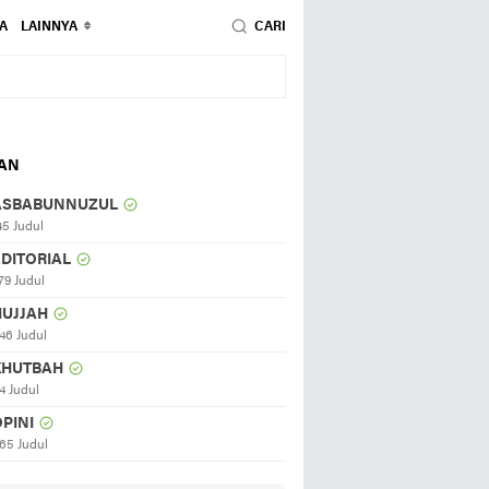
A
LAINNYA
CARI
HAN
ASBABUNNUZUL
45 Judul
EDITORIAL
79 Judul
HUJJAH
46 Judul
KHUTBAH
4 Judul
PINI
65 Judul