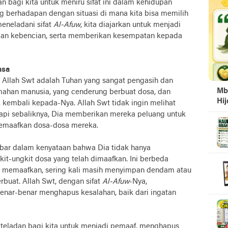
 bagi kita untuk meniru sifat ini dalam kehidupan
ing berhadapan dengan situasi di mana kita bisa memilih
eneladani sifat
Al-Afuw
, kita diajarkan untuk menjadi
an kebencian, serta memberikan kesempatan kepada
asa
Allah Swt adalah Tuhan yang sangat pengasih dan
Mb
ahan manusia, yang cenderung berbuat dosa, dan
Hi
k kembali kepada-Nya. Allah Swt tidak ingin melihat
api sebaliknya, Dia memberikan mereka peluang untuk
memaafkan dosa-dosa mereka.
mbar dalam kenyataan bahwa Dia tidak hanya
it-ungkit dosa yang telah dimaafkan. Ini berbeda
 memaafkan, sering kali masih menyimpan dendam atau
rbuat. Allah Swt, dengan sifat
Al-Afuw
-Nya,
enar-benar menghapus kesalahan, baik dari ingatan
 teladan bagi kita untuk menjadi pemaaf, menghapus