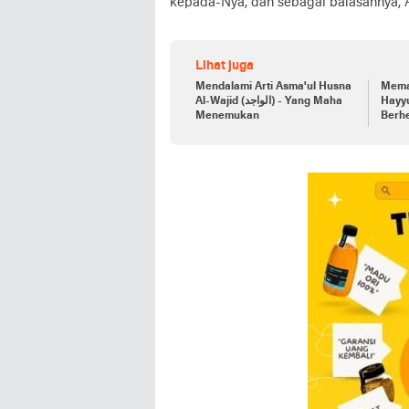
kepada-Nya, dan sebagai balasannya, 
Lihat juga
Mendalami Arti Asma'ul Husna
Mema
Hayyu (الحيّ) - Y
Al-Wajid (الواجد) - Yang Maha
Menemukan
Berhe