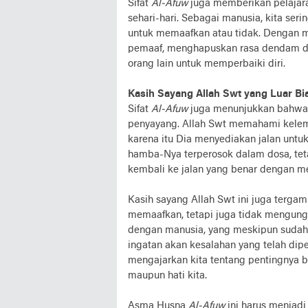
Sifat
Al-Afuw
juga memberikan pelajaran
sehari-hari. Sebagai manusia, kita ser
untuk memaafkan atau tidak. Dengan m
pemaaf, menghapuskan rasa dendam d
orang lain untuk memperbaiki diri.
Kasih Sayang Allah Swt yang Luar Bi
Sifat
Al-Afuw
juga menunjukkan bahwa 
penyayang. Allah Swt memahami kelem
karena itu Dia menyediakan jalan untu
hamba-Nya terperosok dalam dosa, tet
kembali ke jalan yang benar dengan 
Kasih sayang Allah Swt ini juga terga
memaafkan, tetapi juga tidak mengungk
dengan manusia, yang meskipun sudah
ingatan akan kesalahan yang telah dipe
mengajarkan kita tentang pentingnya b
maupun hati kita.
Asma Husna
Al-Afuw
ini harus menjadi