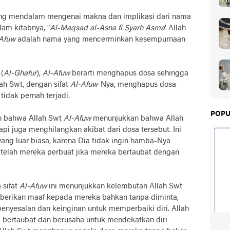
ng mendalam mengenai makna dan implikasi dari nama
lam kitabnya, "
Al-Maqsad al-Asna fi Syarh Asma
' Allah
Afuw
adalah nama yang mencerminkan kesempurnaan
(
Al-Ghafur
),
Al-Afuw
berarti menghapus dosa sehingga
ah Swt, dengan sifat
Al-Afuw
-Nya, menghapus dosa-
idak pernah terjadi.
POPU
an bahwa Allah Swt
Al-Afuw
menunjukkan bahwa Allah
pi juga menghilangkan akibat dari dosa tersebut. Ini
yang luar biasa, karena Dia tidak ingin hamba-Nya
 telah mereka perbuat jika mereka bertaubat dengan
sifat
Al-Afuw
ini menunjukkan kelembutan Allah Swt
erikan maaf kepada mereka bahkan tanpa diminta,
nyesalan dan keinginan untuk memperbaiki diri. Allah
bertaubat dan berusaha untuk mendekatkan diri