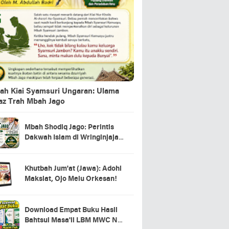
ah Kiai Syamsuri Ungaran: Ulama
jaz Trah Mbah Jago
Mbah Shodiq Jago: Perintis
Dakwah Islam di Wringinjajar,
Mranggen, Demak
Khutbah Jum'at (Jawa): Adohi
Maksiat, Ojo Melu Orkesan!
Download Empat Buku Hasil
Bahtsul Masa'il LBM MWC NU