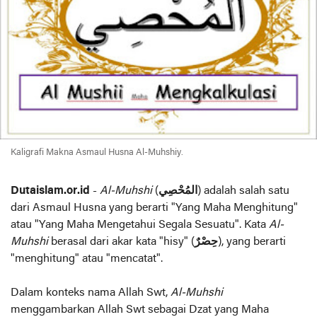
Kaligrafi Makna Asmaul Husna Al-Muhshiy.
Dutaislam.or.id
-
Al-Muhshi
(
المُحْصِي
) adalah salah satu
dari Asmaul Husna yang berarti "Yang Maha Menghitung"
atau "Yang Maha Mengetahui Segala Sesuatu". Kata
Al-
Muhshi
berasal dari akar kata "hisy" (
حِصْرٌ
), yang berarti
"menghitung" atau "mencatat".
Dalam konteks nama Allah Swt,
Al-Muhshi
menggambarkan Allah Swt sebagai Dzat yang Maha