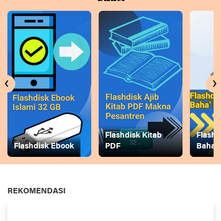
‹
›
Flashdisk Kitab
Flashd
Flashdisk Ebook
PDF
Baha
REKOMENDASI