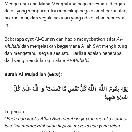
Mengetahui dan Maha Menghitung segala sesuatu dengan
detail yang sempurna. Ini mencakup segala amal perbuatan,
pikiran, niat, dan segala sesuatu yang ada di alam semesta
ini.
Beberapa ayat Al-Qur'an dan hadis menyebutkan sifat
Al-
Muhshi
dan menjelaskan bagaimana Allah Swt menghitung
dan mengetahui segala sesuatu. Berikut adalah beberapa
dalil yang mendukung makna
Al-Muhshi
:
Surah Al-Mujadilah (58:6):
يَوْمَ يَقُومُ ٱللَّهُ ٱللَّهُ كُلُّ نَفْسٍ مَّا كَسَبَتْ ۗ وَٱللَّهُ عَلَىٰ كُلِّ
شَيْءٍ شَهِيدٌ
Terjemah:
"
Pada hari ketika Allah Swt membangkitkan mereka semua,
lalu Dia memberitahukan kepada mereka apa yang telah