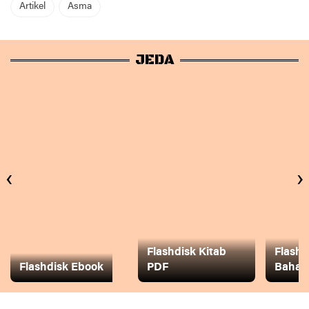
Artikel
Asma
JEDA
‹
›
Flashdisk Kitab
Flashd
Flashdisk Ebook
PDF
Baha