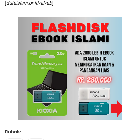
[
dutaislam.or.id/ai/ab
]
Rubrik: