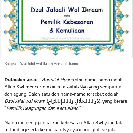
Kaligrafi Dzul Jalal wal Ikrom Asmaul Husna.
Dutaislam.or.id
-
Asma'ul Husna
atau nama-nama indah
Allah Swt mencerminkan sifat-sifat-Nya yang sempurna
dan agung. Salah satu dari nama-nama tersebut adalah
Dzul Jalal wal Ikram
(
ذُو ٱلۡجَلَالِ وَٱلۡإِكۡرَامِ
), yang berarti
"
Pemilik Keagungan dan Kemuliaan
."
Nama ini menggambarkan kebesaran Allah Swt yang tak
tertandingi serta kemuliaan-Nya yang meliputi segala