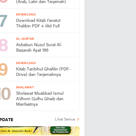
(Arab, Latin dan Terjemah)
DOWNLOAD
Download Kitab I'anatut
Thalibin PDF 4 Jilid Full
AL-QUR'AN
Asbabun Nuzul Surat Al-
Baqarah Ayat 186
DOWNLOAD
Kitab Tanbihul Ghafilin (PDF-
Drive) dan Terjemahnya
SHALAWAT
Sholawat Muabbad Ismul
A'dhom Qulhu Ghaib dan
Manfaatnya
PDATE
Lihat Semua