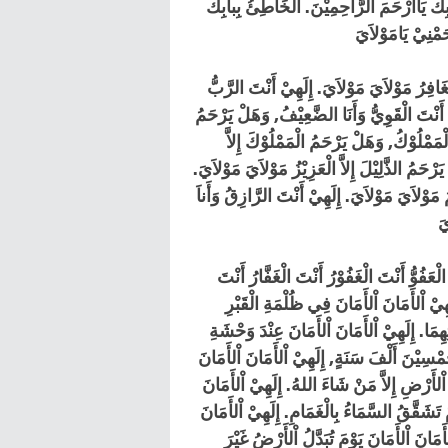
اَبِكَ يَاأَرْحَمَ الرَّاحِمِيْنَ. الْخَاطِئُ بِباَبِكَ
ْغَافِرُ مَوْلاَيَ مَوْلاَيَ. إِلَهِيْ أَنْتَ الرَّبُّ
ِيْ أَنْتَ الْقَوِيُّ وَأَنَا الضَّعِيْفُ, وَهَلْ يَرْحَمُ
لْمَمْلُوْكُ, وَهَلْ يَرْحَمُ الْمَمْلُوْكَ إِلاَّ
يَرْحَمُ الذَّلِيْلَ إِلاَّ الْعَزِيْزُ مَوْلاَيَ مَوْلاَيَ
يْمُ مَوْلاَيَ مَوْلاَيَ. إِلَهِيْ أَنْتَ الرَّازِقُ وَأَناَ
الْعَفُوُّ أَنْتَ الْغَفُوْرُ أَنْتَ الْغَفَّارُ أَنْتَ
لَهِيْ اْلأَمَانَ اْلأَمَانَ فِي ظُلْمَةِ الْقَبْرِ
ِهِمَا. إِلَهِيْ اْلأَمَانَ اْلأَمَانَ عِنْدَ وَحْشَةِ
َمْسِيْنَ أَلْفَ سَنَةٍ, إِلَهِيْ اْلأَمَانَ اْلأَمَانَ
َرْضِ إِلاَّ مَنْ شَاءَ اللهُ. إِلَهِيْ اْلأَمَانَ
مَ تَشَقَّقُ السَّمَاءُ بِالْغَمَامِ. إِلَهِيْ اْلأَمَانَ
َانَ اْلأَمَانَ يَوْمَ تُبَدَّلُ اْلأَرْضُ غَيْرَ