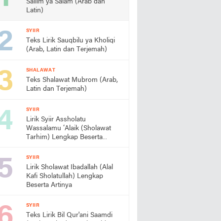
Sallim ya Salam (Arab dan
Latin)
SYIIR
Teks Lirik Sauqbilu ya Kholiqi
(Arab, Latin dan Terjemah)
SHALAWAT
Teks Shalawat Mubrom (Arab,
Latin dan Terjemah)
SYIIR
Lirik Syiir Assholatu
Wassalamu ‘Alaik (Sholawat
Tarhim) Lengkap Beserta
Artinya
SYIIR
Lirik Sholawat Ibadallah (Alal
Kafi Sholatullah) Lengkap
Beserta Artinya
SYIIR
Teks Lirik Bil Qur'ani Saamdi