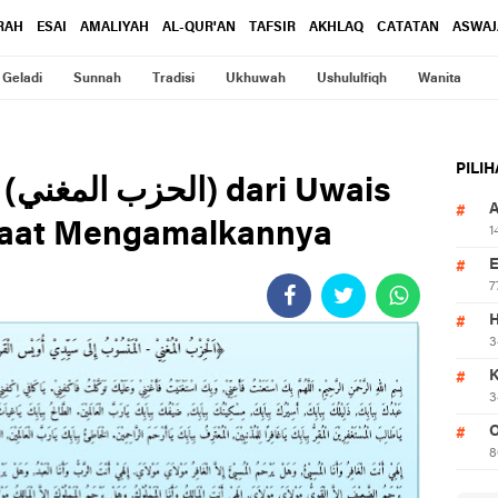
RAH
ESAI
AMALIYAH
AL-QUR'AN
TAFSIR
AKHLAQ
CATATAN
ASWAJ
Geladi
Sunnah
Tradisi
Ukhuwah
Ushululfiqh
Wanita
PILI
ais
faat Mengamalkannya
1
7
3
3
O
8