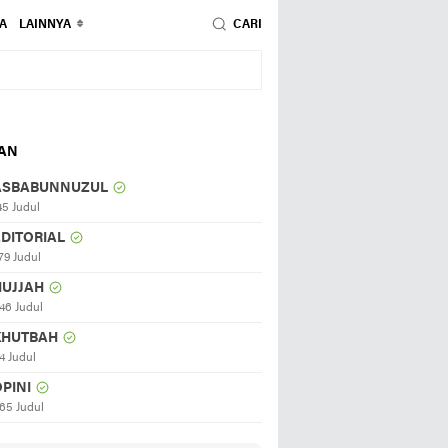
A
LAINNYA
CARI
HAN
ASBABUNNUZUL
45 Judul
EDITORIAL
79 Judul
HUJJAH
46 Judul
KHUTBAH
4 Judul
PINI
65 Judul