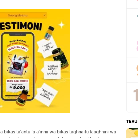
TERU
 bikas ta’antu fa a’innii wa bikas taghnaitu faaghnini wa