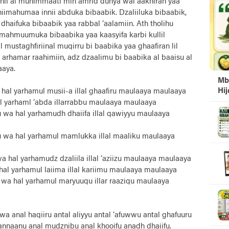
ikfinii al muhimmaati min amrid dunya wal aakhirah yaa
imahumaa innii abduka bibaabik. Dzaliiluka bibaabik,
 dhaifuka bibaabik yaa rabbal ‘aalamiin. Ath tholihu
 mahmuumuka bibaabika yaa kaasyifa karbi kullil
l mustaghfiriinal muqirru bi baabika yaa ghaafiran lil
 arhamar raahimiin, adz dzaalimu bi baabika al baaisu al
aaya.
Mb
Hi
a hal yarhamul musii-a illal ghaafiru maulaaya maulaaya
al yarhaml ‘abda illarrabbu maulaaya maulaaya
fu wa hal yarhamudh dhaiifa illal qawiyyu maulaaya
u wa hal yarhamul mamlukka illal maaliku maulaaya
 wa hal yarhamudz dzaliila illal ‘aziizu maulaaya maulaaya
 hal yarhamul laiima illal kariimu maulaaya maulaaya
u wa hal yarhamul maryuuqu illar raaziqu maulaaya
 wa anal haqiiru antal aliyyu antal ‘afuwwu antal ghafuuru
annaanu anal mudznibu anal khooifu anadh dhaiifu.