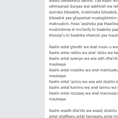
alaika tawakkaltu fakfinii. Yaa kaafii 
rahmaanad dunyaa wal aakhirah wa rahi
asiiruka bibaabik, miskiinuka bibaabik,
bibaabik yaa ghiyaatsal mustaghiitsiin
makruubiin. Anaa ‘aashiika yaa thaaliba
mudznibiina al mu’tarifu bi baabika yaa
khoosyi’u bi baabika irhamnii yaa maul
Ilaahii antal ghoofir wa anal musii-u w
Ilaahii antar rabbu wa anal ‘abdu wa h
Ilaahii antal qawiyu wa ana adh-dha’ii
maulaaya
Ilaahii antal maaliku wa anal mamluuk
maulaaya
Ilaahii antal ‘aziizu wa ana adz dzalilu
ilaahii antal kariimu wa anal laiimu wa
Ilaahii antar rozzaaq wa anal marzuuq
maulaaya
Ilaahii anadh dha’iifu wa anadz dzaliilu
antal ghaffaaru antal hannaanu antal m