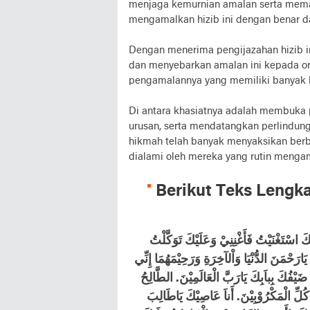
menjaga kemurnian amalan serta mema
mengamalkan hizib ini dengan benar d
Dengan menerima pengijazahan hizib 
dan menyebarkan amalan ini kepada or
pengamalannya yang memiliki banyak 
Di antara khasiatnya adalah membuka 
urusan, serta mendatangkan perlindung
hikmah telah banyak menyaksikan ber
dialami oleh mereka yang rutin mengama
Berikut Teks Lengk
َ اسْتَغْنَيْتُ فَأَغْنِنِيْ وَعَلَيْكَ تَوَكَّلْتُ
َارَحْمَنَ الدُّنْيَا وَاْلآخِرَةِ وَرَحِيْمَهُمَا إِنِّي
 ضَيْفُكَ بِباَبِكَ يَارَبَّ الْعَالَمِيْنَ. الطَّالِحُ
كُلِّ الْمَكْرُوْبِيْنَ. أَناَ عَاصِيْكَ يَاطَالِبَ