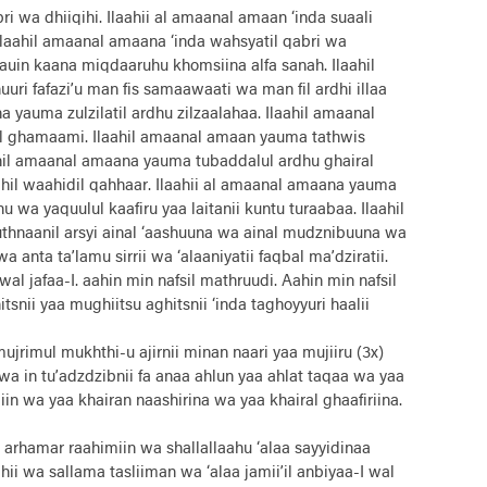
ri wa dhiiqihi. Ilaahii al amaanal amaan ‘inda suaali
Ilaahil amaanal amaana ‘inda wahsyatil qabri wa
 yauin kaana miqdaaruhu khomsiina alfa sanah. Ilaahil
ri fafazi’u man fis samaawaati wa man fil ardhi illaa
 yauma zulzilatil ardhu zilzaalahaa. Ilaahil amaanal
 ghamaami. Ilaahil amaanal amaan yauma tathwis
Ilaahil amaanal amaana yauma tubaddalul ardhu ghairal
hil waahidil qahhaar. Ilaahii al amaanal amaana yauma
a yaquulul kaafiru yaa laitanii kuntu turaabaa. Ilaahil
naanil arsyi ainal ‘aashuuna wa ainal mudznibuuna wa
 anta ta’lamu sirrii wa ‘alaaniyatii faqbal ma’dziratii.
wal jafaa-I. aahin min nafsil mathruudi. Aahin min nafsil
snii yaa mughiitsu aghitsnii ‘inda taghoyyuri haalii
jrimul mukhthi-u ajirnii minan naari yaa mujiiru (3x)
wa in tu’adzdzibnii fa anaa ahlun yaa ahlat taqaa wa yaa
in wa yaa khairan naashirina wa yaa khairal ghaafiriina.
arhamar raahimiin wa shallallaahu ‘alaa sayyidinaa
i wa sallama tasliiman wa ‘alaa jamii’il anbiyaa-I wal