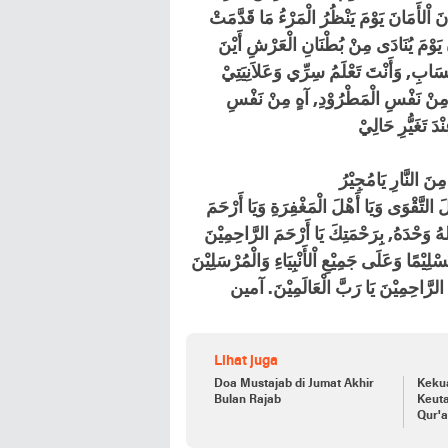
نَ اْلأَمَانَ يَوْمَ يَنْظُرُ الْمَرْءُ مَا قَدَّمَتْ
َانَ يَوْمَ يُنَادَى مِنْ بُطْنَانِ الْعَرْشِ أَيْنَ
حِسَابِ, وَأَنْتَ تَعْلَمُ سِرِّي وَعَلاَنِيَتِيْ
هٍ مِنْ نَفْسِ الْمَطْرُوْدِ, آهٍ مِنْ نَفْسِ
ْلَ التَّقْوَى وَيَا أَهْلَ الْمَغْفِرَةِ وَيَا أَرْحَمَ
هُ وَحْدَهُ, بِرَحْمَتِكَ يَا أَرْحَمَ الرَّاحِمِيْنَ
يْمًا وَعَلَى جَمِيْعِ اْلأَنْبِيَاءِ وَالْمُرْسَلِيْنَ
Lihat juga
Doa Mustajab di Jumat Akhir
Keku
Bulan Rajab
Keut
Qur'a