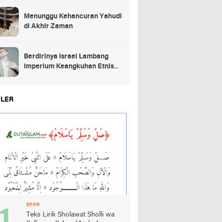
Menunggu Kehancuran Yahudi
di Akhir Zaman
Berdirinya Israel Lambang
Imperium Keangkuhan Etnis
Yahudi
LER
SYIIR
Teks Lirik Sholawat Sholli wa