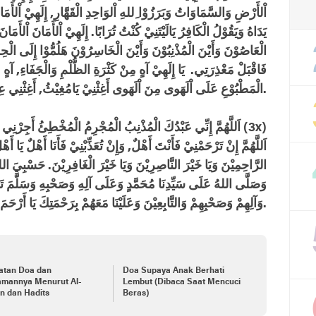
اْلأَرْضِ وَالسَّمَاوَاتُ وَبَرَزُوْا ِللهِ اْلوَاحِدِ الْقَهَّارِ, إِلَهِيْ اْلأَمَا
يَدَاهُ وَيَقُوْلُ الْكَافِرُ يَالَيْتَنِيْ كُنْتُ تُرَابًا. إِلَهِيْ اْلأَمَانَ اْلأَم
الْعَاصُوْنَ وَأَيْنَ الْمُذْنِبُوْنَ وَأَيْنَ الْخَاسِرُوْنَ هَلُمُّوْا إِلَى الْ
فَاقْبَلْ مَعْذِرَتِي. يَا إِلَهِيْ آهٍ مِنْ كَثْرَةِ الظُّلْمِ وَالْجَفَاءِ, آ
الْمَطْبُوْعِ عَلَى اْلَهَوى مِنَ اْلَهَوى أَغِثْنِيْ يَامُغِيْثُ, أَغِثْنِي عِنْدَ تَغَيُّرِ حَالِيْ.
اَللَّهُمَّ إِنِّي عَبْدُكَ الْمُذْنِبُ الْمُجْرِمُ الْمُخْطِئُ أَجِرْنِي مِنَ النَّارِ يَامُجِيْرُ (3x)
اَللَّهُمَّ إِنْ تَرْحَمْنِيْ فَأَنْتَ أَهْلٌ, وَإِنْ تُعَذِّبْنِيْ فَأَنَا أَهْلٌ يَا أَه
الرَّاحِمِيْنَ وَيَا خَيْرَ النَّاصِرِيْنَ وَيَا خَيْرَ الْغَافِرِيْنَ. حَسْبِيَ الل
وَصَلَّى اللهُ عَلَى سَيِّدِنَا مُحَمَّدٍ وَعَلَى آلِهِ وَصَحْبِهِ وَسَلَّمَ تَسْلِ
وَآلِهِمْ وَصَحْبِهِمْ وَالتَّابِعِيْنَ وَعَلَيْنَا مَعَهُمْ بِرَحْمَتِكَ يَا أَرْحَمَ الرَّاحِمِيْنَ يَا رَبَّ الْعَالَمِيْنَ. آمين.
atan Doa dan
Doa Supaya Anak Berhati
amannya Menurut Al-
Lembut (Dibaca Saat Mencuci
n dan Hadits
Beras)