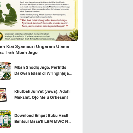
ah Kiai Syamsuri Ungaran: Ulama
jaz Trah Mbah Jago
Mbah Shodiq Jago: Perintis
Dakwah Islam di Wringinjajar,
Mranggen, Demak
Khutbah Jum'at (Jawa): Adohi
Maksiat, Ojo Melu Orkesan!
Download Empat Buku Hasil
Bahtsul Masa'il LBM MWC NU
Kecamatan Tahunan Jepara