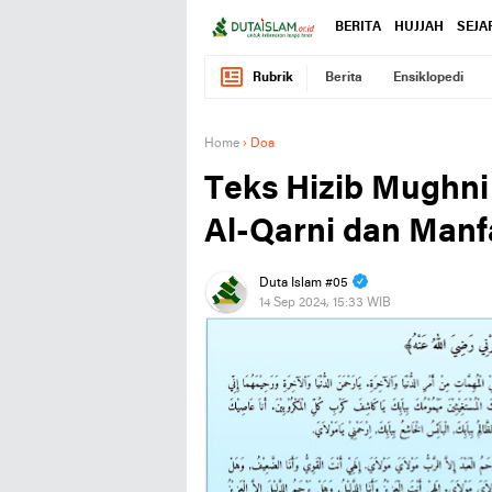
BERITA
HUJJAH
SEJA
Rubrik
Berita
Ensiklopedi
Home
›
Doa
Teks Hizib Mughni (الحزب المغني) dari Uw
Al-Qarni dan Man
Duta Islam #05
14 Sep 2024, 15:33 WIB