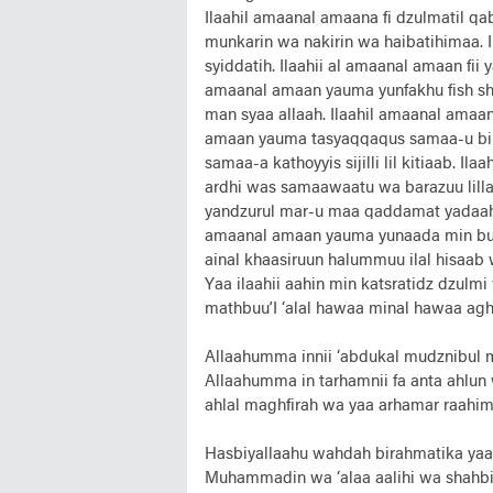
Ilaahil amaanal amaana fi dzulmatil qab
munkarin wa nakirin wa haibatihimaa. 
syiddatih. Ilaahii al amaanal amaan fii
amaanal amaan yauma yunfakhu fish shuu
man syaa allaah. Ilaahil amaanal amaana
amaan yauma tasyaqqaqus samaa-u bil
samaa-a kathoyyis sijilli lil kitiaab. 
ardhi was samaawaatu wa barazuu lilla
yandzurul mar-u maa qaddamat yadaahu w
amaanal amaan yauma yunaada min buth
ainal khaasiruun halummuu ilal hisaab wa
Yaa ilaahii aahin min katsratidz dzulmi 
mathbuu’I ‘alal hawaa minal hawaa aghit
Allaahumma innii ‘abdukal mudznibul mu
Allaahumma in tarhamnii fa anta ahlun 
ahlal maghfirah wa yaa arhamar raahimi
Hasbiyallaahu wahdah birahmatika yaa 
Muhammadin wa ‘alaa aalihi wa shahbihi