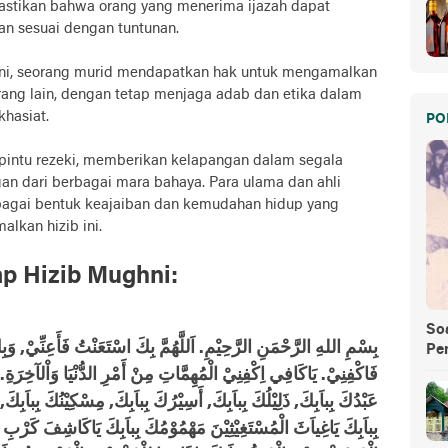
stikan bahwa orang yang menerima ijazah dapat
an sesuai dengan tuntunan.
ini, seorang murid mendapatkan hak untuk mengamalkan
ang lain, dengan tetap menjaga adab dan etika dalam
khasiat.
PO
pintu rezeki, memberikan kelapangan dalam segala
an dari berbagai mara bahaya. Para ulama dan ahli
bagai bentuk keajaiban dan kemudahan hidup yang
lkan hizib ini.
ap Hizib Mughni:
So
بِسْمِ اللهِ الرَّحْمَنِ الرَّحِيْمِ. اَللَّهُمَّ بِكَ اسْتَعَنْتُ فَأَعِنِّيْ, وَبِك
Pe
فَاكْفِنِيْ. يَاكَافِي اِكْفِنِيْ الْمُهِمَّاتِ مِنْ أَمْرِ الدُّنْيَا وَاْلآخِرَةِ. ي
عَبْدُكَ بِباَبِكَ, ذَلِيْلُكَ بِباَبِكَ, أَسِيْرُكَ بِباَبِكَ, مِسْكِيْنُكَ بِباَبِكَ,
بِباَبِكَ يَاغِياَثَ الْمُسْتَغِيْثِيْنَ مَهْمُوْمُكَ بِباَبِكَ يَاكَاشِفَ كَرْبِ 