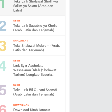
Teks Lirik Sholawat Sholli wa
Sallim ya Salam (Arab dan
Latin)
SYIIR
Teks Lirik Sauqbilu ya Kholiqi
(Arab, Latin dan Terjemah)
SHALAWAT
Teks Shalawat Mubrom (Arab,
Latin dan Terjemah)
SYIIR
Lirik Syiir Assholatu
Wassalamu ‘Alaik (Sholawat
Tarhim) Lengkap Beserta
Artinya
SYIIR
Teks Lirik Bil Qur'ani Saamdi
(Arab, Latin dan Terjemah)
DOWNLOAD
Download Kitab I'anatut