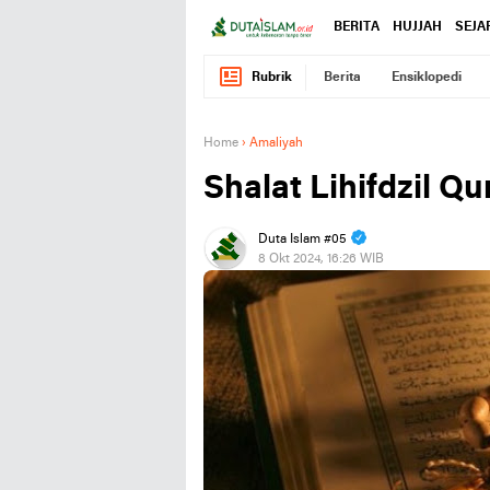
BERITA
HUJJAH
SEJA
Rubrik
Berita
Ensiklopedi
Home
›
Amaliyah
Shalat Lihifdzil Q
Duta Islam #05
8 Okt 2024, 16:26 WIB