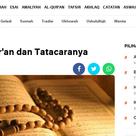
RAH
ESAI
AMALIYAH
AL-QUR'AN
TAFSIR
AKHLAQ
CATATAN
ASWAJ
Geladi
Sunnah
Tradisi
Ukhuwah
Ushululfiqh
Wanita
PILI
ur'an dan Tatacaranya
1
7
3
3
O
8