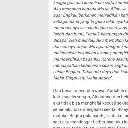
keagungan dan kemuliaan serta keperk
Aku memohon kepada-Mu ya Allah, ya
agar Engkau berkenan menjadikan hati
sebagaimana yang Engkau telah ajarkan
membacanya sesuai dengan cara yang 
langit dan bumi, Pemilik keagungan da
dicapai oleh makhluk. Aku memohon k
dan cahaya wajah-Mu agar dengan kit
melepaskan kekakuan lisanku, menghil
membersihkan badanku. Karena sesun
mendapatkan kebenaran selain Engkau,
selain Engkau. Tidak ada daya dan kek
Maha Tinggi lagi Maha Agung
”.
Dan benar, menurut riwayat Abdullah ib
kali majelis serupa, Ali datang dan be
aku tidak bisa menghafal kecuali sekita
sehari aku bisa menghafal sekitar 40 a
mataku. Begitu pula hadits, saat aku me
saat aku mendengar hadits, saat aku i