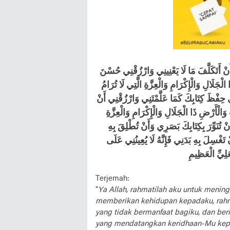
أَنْ أَتَكَلَّفَ مَا لَا يَعْنِينِي وَارْزُقْنِي حُسْنَ
جَلَالِ وَالْإِكْرَامِ وَالْعِزَّةِ الَّتِي لَا تُرَامُ
بِي حِفْظَ كِتَابِكَ كَمَا عَلَّمْتَنِي وَارْزُقْنِي أَنْ
وَالْأَرْضِ ذَا الْجَلَالِ وَالْإِكْرَامِ وَالْعِزَّةِ
َنْ تُنَوِّرَ بِكِتَابِكَ بَصَرِي وَأَنْ تُطْلِقَ بِهِ
َغْسِلَ بِهِ بَدَنِي فَإِنَّهُ لَا يُعِينُنِي عَلَى
ْعَلِيِّ الْعَظِيمِ
Terjemah:
“
Ya Allah, rahmatilah aku untuk meni
memberikan kehidupan kepadaku, rahma
yang tidak bermanfaat bagiku, dan ber
yang mendatangkan keridhaan-Mu kepad