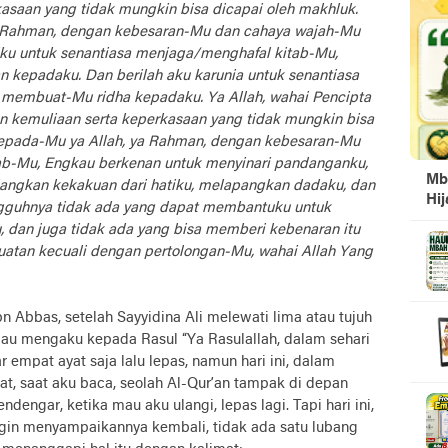
asaan yang tidak mungkin bisa dicapai oleh makhluk.
 Rahman, dengan kebesaran-Mu dan cahaya wajah-Mu
ku untuk senantiasa menjaga/menghafal kitab-Mu,
 kepadaku. Dan berilah aku karunia untuk senantiasa
membuat-Mu ridha kepadaku. Ya Allah, wahai Pencipta
n kemuliaan serta keperkasaan yang tidak mungkin bisa
epada-Mu ya Allah, ya Rahman, dengan kebesaran-Mu
ab-Mu, Engkau berkenan untuk menyinari pandanganku,
Mb
angkan kekakuan dari hatiku, melapangkan dadaku, dan
Hi
gguhnya tidak ada yang dapat membantuku untuk
 dan juga tidak ada yang bisa memberi kebenaran itu
uatan kecuali dengan pertolongan-Mu, wahai Allah Yang
n Abbas, setelah Sayyidina Ali melewati lima atau tujuh
liau mengaku kepada Rasul “Ya Rasulallah, dalam sehari
r empat ayat saja lalu lepas, namun hari ini, dalam
yat, saat aku baca, seolah Al-Qur’an tampak di depan
ndengar, ketika mau aku ulangi, lepas lagi. Tapi hari ini,
ngin menyampaikannya kembali, tidak ada satu lubang