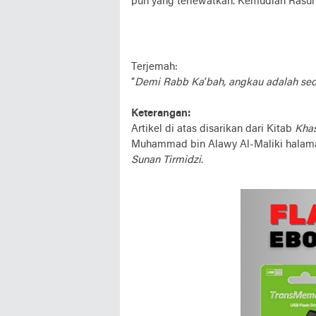
pun yang terlewatkan. Kemudian Rasul
Terjemah:
“
Demi Rabb Ka’bah, angkau adalah se
Keterangan:
Artikel di atas disarikan dari Kitab
Kha
Muhammad bin Alawy Al-Maliki halama
Sunan Tirmidzi
.