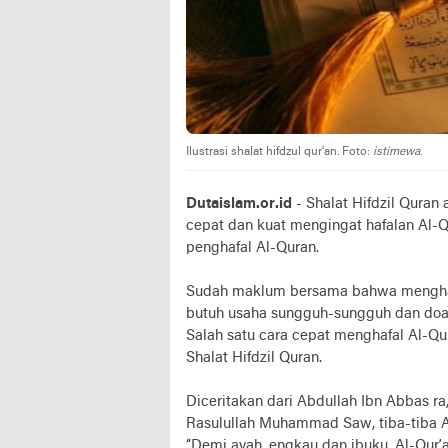
Ilustrasi shalat hifdzul qur'an. Foto:
istimewa
.
Dutaislam.or.id
- Shalat Hifdzil Quran
cepat dan kuat mengingat hafalan Al-Qu
penghafal Al-Quran.
Sudah maklum bersama bahwa menghafa
butuh usaha sungguh-sungguh dan doa t
Salah satu cara cepat menghafal Al-Q
Shalat Hifdzil Quran.
Diceritakan dari Abdullah Ibn Abbas ra,
Rasulullah Muhammad Saw, tiba-tiba Al
“Demi ayah, engkau dan ibuku, Al-Qur’a