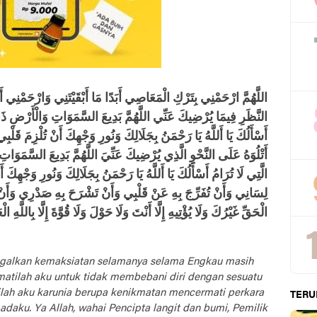
اللَّهُمَّ ارْحَمْنِي بِتَرْكِ الْمَعَاصِي أَبَدًا مَا أَبْقَيْتَنِي وَارْحَمْنِي 
النَّظَرِ فِيمَا يُرْضِيكَ عَنِّي اللَّهُمَّ بَدِيعَ السَّمَوَاتِ وَالْأَرْضِ ذَا الْ
أَسْأَلُكَ يَا أَللَّهُ يَا رَحْمَنُ بِجَلَالِكَ وَنُورِ وَجْهِكَ أَنْ تُلْزِمَ قَلْ
أَتْلُوَهُ عَلَى النَّحْوِ الَّذِي يُرْضِيكَ عَنِّيَ اللَّهُمَّ بَدِيعَ السَّمَوَاتِ 
الَّتِي لَا تُرَامُ أَسْأَلُكَ يَا أَللَّهُ يَا رَحْمَنُ بِجَلَالِكَ وَنُورِ وَجْهِكَ أ
لِسَانِي وَأَنْ تُفَرِّجَ بِهِ عَنْ قَلْبِي وَأَنْ تَشْرَحَ بِهِ صَدْرِي وَأَنْ ت
الْحَقِّ غَيْرُكَ وَلَا يُؤْتِيهِ إِلَّا أَنْتَ وَلَا حَوْلَ وَلَا قُوَّةَ إِلَّا بِاللَّهِ ال
nggalkan kemaksiatan selamanya selama Engkau masih
tilah aku untuk tidak membebani diri dengan sesuatu
ilah aku karunia berupa kenikmatan mencermati perkara
TERU
aku. Ya Allah, wahai Pencipta langit dan bumi, Pemilik