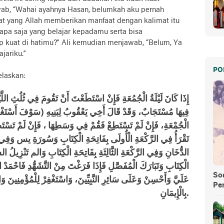
wab, “Wahai ayahnya Hasan, belumkah aku pernah
t yang Allah memberikan manfaat dengan kalimat itu
apa saja yang belajar kepadamu serta bisa
 kuat di hatimu?” Ali kemudian menjawab, “Belum, Ya
jariku.”
PO
laskan:
إِذَا كَانَ لَيْلَةُ الْجُمُعَةِ فَإِنْ اسْتَطَعْتَ أَنْ تَقُومَ فِي ثُلُثِ اللَّي
فِيهَا مُسْتَجَابٌ، وَقَدْ قَالَ أَخِي يَعْقُوبُ لِبَنِيهِ (سَوْفَ أَسْتَغْفِرُ 
الْجُمْعَةِ، فَإِنْ لَمْ تَسْتَطِعْ فَقُمْ فِي وَسَطِهَا ، فَإِنْ لَمْ تَسْتَطِ
تَقْرَأُ فِي الرَّكْعَةِ الْأُولَى بِفَاتِحَةِ الْكِتَابِ وَسُورَةِ يس وَفِي الر
الدُّخَانِ وَفِي الرَّكْعَةِ الثَّالِثَةِ بِفَاتِحَةِ الْكِتَابِ وَالم تَنْزِيلُ الس
الْكِتَابِ وَتَبَارَكَ الْمُفَصَّلِ فَإِذَا فَرَغْتَ مِنْ التَّشَهُّدِ فَاحْمَدْ ال
So
عَلَيَّ وَأَحْسِنْ وَعَلَى سَائِرِ النَّبِيِّينَ، وَاسْتَغْفِرْ لِلْمُؤْمِنِينَ وَ
Pe
بِالْإِيمَانِ.