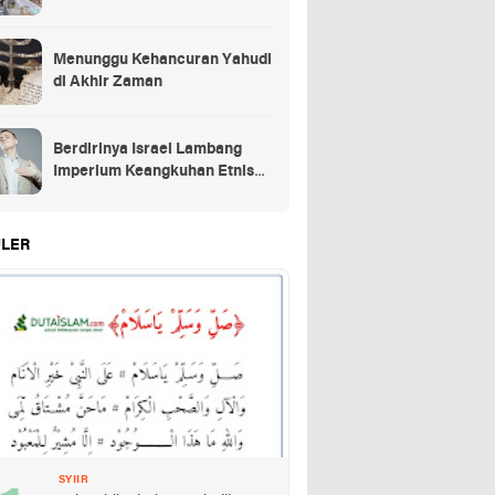
Menunggu Kehancuran Yahudi
di Akhir Zaman
Berdirinya Israel Lambang
Imperium Keangkuhan Etnis
Yahudi
LER
SYIIR