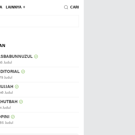
A
LAINNYA
CARI
HAN
ASBABUNNUZUL
45 Judul
EDITORIAL
79 Judul
HUJJAH
46 Judul
KHUTBAH
4 Judul
PINI
65 Judul