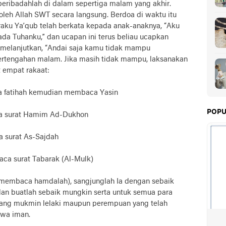
eribadahlah di dalam sepertiga malam yang akhir.
oleh Allah SWT secara langsung. Berdoa di waktu itu
raku Ya’qub telah berkata kepada anak-anaknya, “Aku
a Tuhanku,” dan ucapan ini terus beliau ucapkan
 melanjutkan, “Andai saja kamu tidak mampu
pertengahan malam. Jika masih tidak mampu, laksanakan
 empat rakaat:
a fatihah kemudian membaca Yasin
POPU
ca surat Hamim Ad-Dukhon
a surat As-Sajdah
aca surat Tabarak (Al-Mulk)
h (membaca hamdalah), sangjunglah Ia dengan sebaik
dan buatlah sebaik mungkin serta untuk semua para
rang mukmin lelaki maupun perempuan yang telah
wa iman.