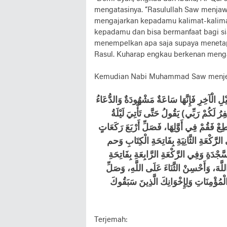
mengatasinya. “Rasulullah Saw menja
mengajarkan kepadamu kalimat-kalima
kepadamu dan bisa bermanfaat bagi si
menempelkan apa saja supaya menetap
Rasul. Kuharap engkau berkenan menga
Kemudian Nabi Muhammad Saw menje
ْلِ الْآخِرِ فَإِنَّهَا سَاعَةٌ مَشْهُودَةٌ وَالدُّعَاءُ
لَكُمْ رَبِّي) يَقُولُ حَتَّى تَأْتِيَ لَيْلَةُ
عْ فَقُمْ فِي أَوَّلِهَا، فَصَلِّ أَرْبَعَ رَكَعَاتٍ
َّكْعَةِ الثَّانِيَةِ بِفَاتِحَةِ الْكِتَابِ وَحم
َّجْدَةِ وَفِي الرَّكْعَةِ الرَّابِعَةِ بِفَاتِحَةِ
لَّهَ، وَأَحْسِنْ الثَّنَاءَ عَلَى اللَّهِ، وَصَلِّ
الْمُؤْمِنَاتِ وَلِإِخْوَانِكَ الَّذِينَ سَبَقُوكَ
Terjemah: