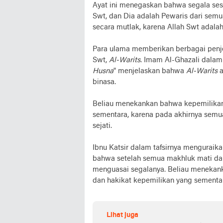
Ayat ini menegaskan bahwa segala sesu
Swt, dan Dia adalah Pewaris dari semu
secara mutlak, karena Allah Swt adalah
Para ulama memberikan berbagai penje
Swt,
Al-Warits
. Imam Al-Ghazali dalam
Husna
" menjelaskan bahwa
Al-Warits
a
binasa.
Beliau menekankan bahwa kepemilikan 
sementara, karena pada akhirnya semu
sejati.
Ibnu Katsir dalam tafsirnya mengurai
bahwa setelah semua makhluk mati dan 
menguasai segalanya. Beliau menekan
dan hakikat kepemilikan yang sementara
Lihat juga