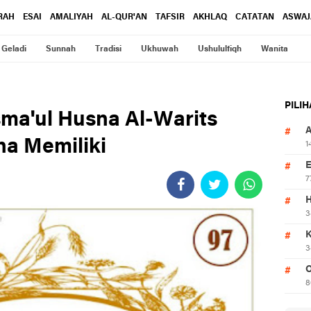
RAH
ESAI
AMALIYAH
AL-QUR'AN
TAFSIR
AKHLAQ
CATATAN
ASWAJ
Geladi
Sunnah
Tradisi
Ukhuwah
Ushululfiqh
Wanita
PILI
ma'ul Husna Al-Warits
 Maha Memiliki
1
7
3
3
O
8