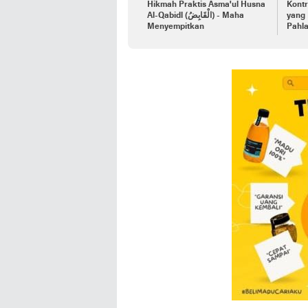
Hikmah Praktis Asma'ul Husna
Kontr
Al-Qabidl (الْقَابِضُ) - Maha
yang
Menyempitkan
Pahl