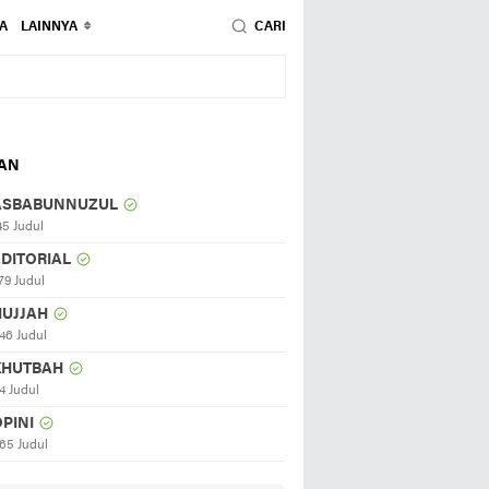
A
LAINNYA
CARI
HAN
ASBABUNNUZUL
45 Judul
EDITORIAL
79 Judul
HUJJAH
46 Judul
KHUTBAH
4 Judul
PINI
65 Judul