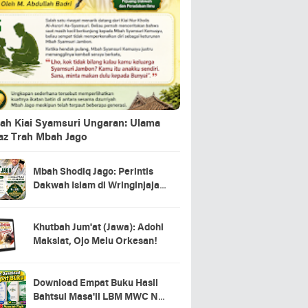
ah Kiai Syamsuri Ungaran: Ulama
jaz Trah Mbah Jago
Mbah Shodiq Jago: Perintis
Dakwah Islam di Wringinjajar,
Mranggen, Demak
Khutbah Jum'at (Jawa): Adohi
Maksiat, Ojo Melu Orkesan!
Download Empat Buku Hasil
Bahtsul Masa'il LBM MWC NU