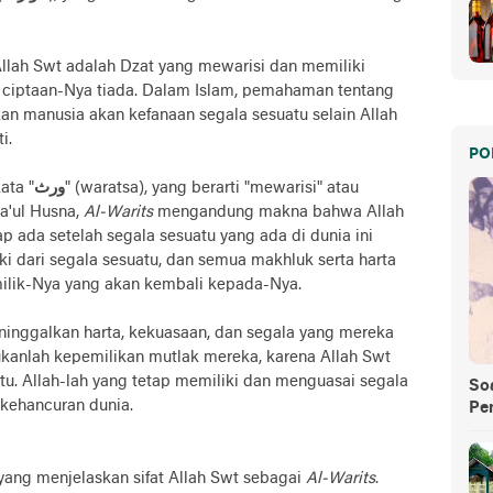
ah Swt adalah Dzat yang mewarisi dan memiliki
 ciptaan-Nya tiada. Dalam Islam, pemahaman tentang
n manusia akan kefanaan segala sesuatu selain Allah
i.
PO
ata "
ورث
" (waratsa), yang berarti "mewarisi" atau
a'ul Husna,
Al-Warits
mengandung makna bahwa Allah
p ada setelah segala sesuatu yang ada di dunia ini
iki dari segala sesuatu, dan semua makhluk serta harta
ilik-Nya yang akan kembali kepada-Nya.
inggalkan harta, kekuasaan, dan segala yang mereka
bukanlah kepemilikan mutlak mereka, karena Allah Swt
atu. Allah-lah yang tetap memiliki dan menguasai segala
So
 kehancuran dunia.
Pe
ang menjelaskan sifat Allah Swt sebagai
Al-Warits
.