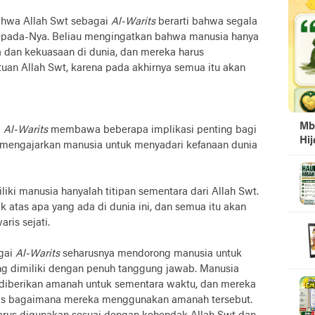
ahwa Allah Swt sebagai
Al-Warits
berarti bahwa segala
kepada-Nya. Beliau mengingatkan bahwa manusia hanya
 dan kekuasaan di dunia, dan mereka harus
an Allah Swt, karena pada akhirnya semua itu akan
Mb
i
Al-Warits
membawa beberapa implikasi penting bagi
Hi
i mengajarkan manusia untuk menyadari kefanaan dunia
iki manusia hanyalah titipan sementara dari Allah Swt.
k atas apa yang ada di dunia ini, dan semua itu akan
ris sejati.
agai
Al-Warits
seharusnya mendorong manusia untuk
g dimiliki dengan penuh tanggung jawab. Manusia
diberikan amanah untuk sementara waktu, dan mereka
as bagaimana mereka menggunakan amanah tersebut.