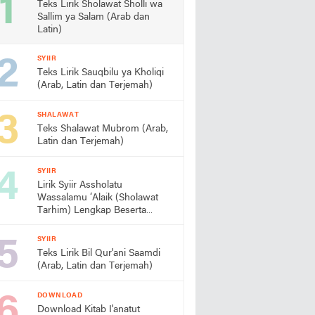
Teks Lirik Sholawat Sholli wa
Sallim ya Salam (Arab dan
Latin)
SYIIR
Teks Lirik Sauqbilu ya Kholiqi
(Arab, Latin dan Terjemah)
SHALAWAT
Teks Shalawat Mubrom (Arab,
Latin dan Terjemah)
SYIIR
Lirik Syiir Assholatu
Wassalamu ‘Alaik (Sholawat
Tarhim) Lengkap Beserta
Artinya
SYIIR
Teks Lirik Bil Qur'ani Saamdi
(Arab, Latin dan Terjemah)
DOWNLOAD
Download Kitab I'anatut