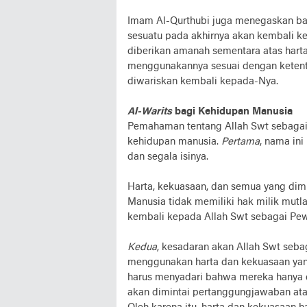
Imam Al-Qurthubi juga menegaskan b
sesuatu pada akhirnya akan kembali 
diberikan amanah sementara atas harta
menggunakannya sesuai dengan ketentu
diwariskan kembali kepada-Nya.
Al-Warits
bagi Kehidupan Manusia
Pemahaman tentang Allah Swt sebaga
kehidupan manusia.
Pertama
, nama in
dan segala isinya.
Harta, kekuasaan, dan semua yang dimil
Manusia tidak memiliki hak milik mutla
kembali kepada Allah Swt sebagai Pewa
Kedua
, kesadaran akan Allah Swt seb
menggunakan harta dan kekuasaan yan
harus menyadari bahwa mereka hanya 
akan dimintai pertanggungjawaban at