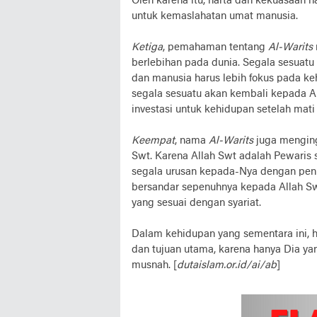
Oleh karena itu, harta dan kekuasaan 
untuk kemaslahatan umat manusia.
Ketiga
, pemahaman tentang
Al-Warits
berlebihan pada dunia. Segala sesuatu 
dan manusia harus lebih fokus pada k
segala sesuatu akan kembali kepada A
investasi untuk kehidupan setelah mati
Keempat
, nama
Al-Warits
juga menging
Swt. Karena Allah Swt adalah Pewaris 
segala urusan kepada-Nya dengan penu
bersandar sepenuhnya kepada Allah Sw
yang sesuai dengan syariat.
Dalam kehidupan yang sementara ini, 
dan tujuan utama, karena hanya Dia ya
musnah. [
dutaislam.or.id/ai/ab
]