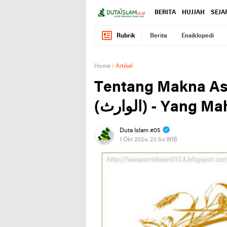
BERITA
HUJJAH
SEJA
Rubrik
Berita
Ensiklopedi
Home
›
Artikel
Tentang Makna As
(الوارث) - Yang
Duta Islam #05
1 Okt 2024, 23:54 WIB