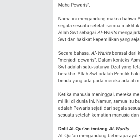
Maha Pewaris".
Nama ini mengandung makna bahwa All
segala sesuatu setelah semua makhluk
Allah Swt sebagai
Al-Warits
mengajarka
Swt dan hakikat kepemilikan yang sejat
Secara bahasa,
Al-Warits
berasal dari k
"menjadi pewaris". Dalam konteks Asm
Swt adalah satu-satunya Dzat yang teta
berakhir. Allah Swt adalah Pemilik hak
benda yang ada pada mereka adalah m
Ketika manusia meninggal, mereka men
miliki di dunia ini. Namun, semua itu 
adalah Pewaris sejati dari segala sesu
sesuatu setelah kematian manusia dan
Dalil Al-Qur'an tentang
Al-Warits
Al-Qur'an mengandung beberapa ayat y