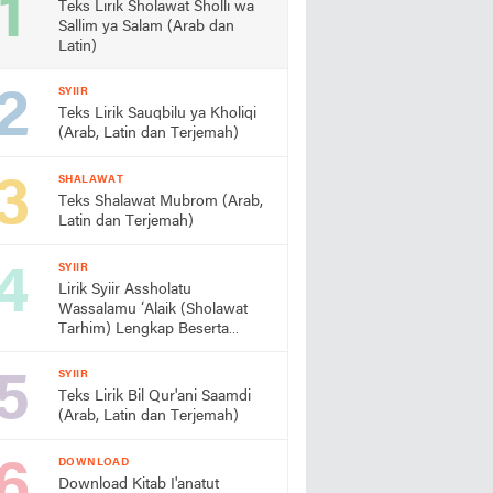
Teks Lirik Sholawat Sholli wa
Sallim ya Salam (Arab dan
Latin)
SYIIR
Teks Lirik Sauqbilu ya Kholiqi
(Arab, Latin dan Terjemah)
SHALAWAT
Teks Shalawat Mubrom (Arab,
Latin dan Terjemah)
SYIIR
Lirik Syiir Assholatu
Wassalamu ‘Alaik (Sholawat
Tarhim) Lengkap Beserta
Artinya
SYIIR
Teks Lirik Bil Qur'ani Saamdi
(Arab, Latin dan Terjemah)
DOWNLOAD
Download Kitab I'anatut