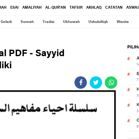
RAH
ESAI
AMALIYAH
AL-QUR'AN
TAFSIR
AKHLAQ
CATATAN
ASWAJ
Geladi
Sunnah
Tradisi
Ukhuwah
Ushululfiqh
Wanita
PILI
al PDF - Sayyid
iki
1
7
3
3
O
8