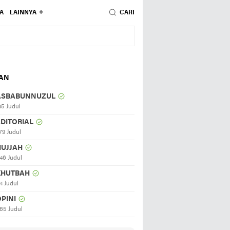
A
LAINNYA
CARI
HAN
ASBABUNNUZUL
45 Judul
EDITORIAL
79 Judul
HUJJAH
46 Judul
KHUTBAH
4 Judul
PINI
65 Judul