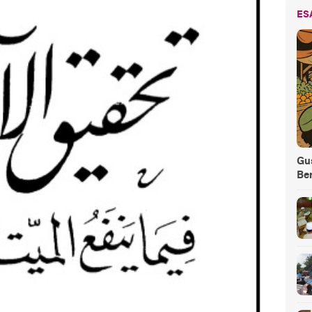
ES
Gus
Be