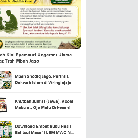
ah Kiai Syamsuri Ungaran: Ulama
jaz Trah Mbah Jago
Mbah Shodiq Jago: Perintis
Dakwah Islam di Wringinjajar,
Mranggen, Demak
Khutbah Jum'at (Jawa): Adohi
Maksiat, Ojo Melu Orkesan!
Download Empat Buku Hasil
Bahtsul Masa'il LBM MWC NU