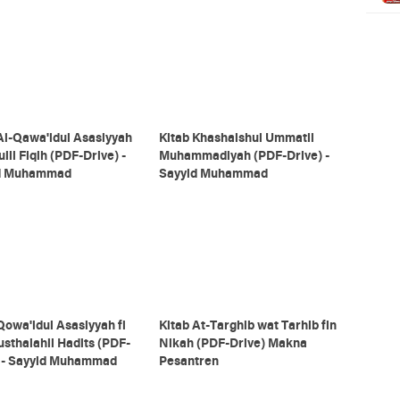
Al-Qawa'idul Asasiyyah
Kitab Khashaishul Ummatil
ulil Fiqih (PDF-Drive) -
Muhammadiyah (PDF-Drive) -
d Muhammad
Sayyid Muhammad
Qowa'idul Asasiyyah fi
Kitab At-Targhib wat Tarhib fin
usthalahil Hadits (PDF-
Nikah (PDF-Drive) Makna
) - Sayyid Muhammad
Pesantren