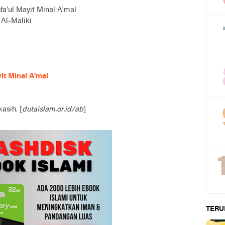
fa'ul Mayit Minal A'mal
Al-Maliki
it Minal A'mal
asih. [
dutaislam.or.id/ab
]
TERU