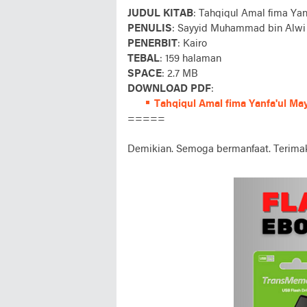
JUDUL KITAB
: Tahqiqul Amal fima Yan
PENULIS
: Sayyid Muhammad bin Alwi 
PENERBIT
: Kairo
TEBAL
: 159 halaman
SPACE
: 2.7 MB
DOWNLOAD PDF
:
Tahqiqul Amal fima Yanfa'ul May
=====
Demikian. Semoga bermanfaat. Terimak