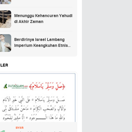
Menunggu Kehancuran Yahudi
di Akhir Zaman
Berdirinya Israel Lambang
Imperium Keangkuhan Etnis
Yahudi
LER
SYIIR