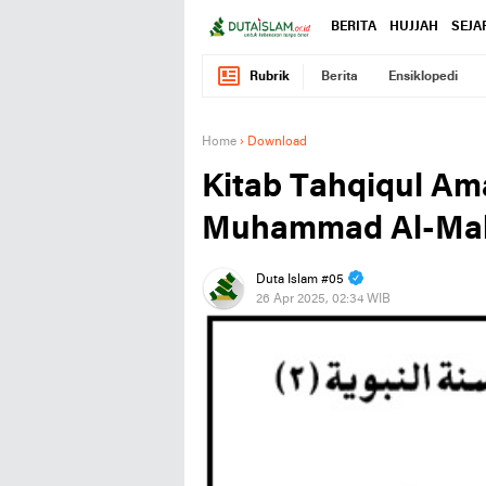
BERITA
HUJJAH
SEJA
Rubrik
Berita
Ensiklopedi
Home
›
Download
Kitab Tahqiqul Am
Muhammad Al-Mal
Duta Islam #05
26 Apr 2025, 02:34 WIB