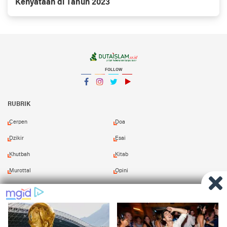
Kenyataan di Tahun 2023
FOLLOW
Facebook
Instagram
Twitter
YouTube
YouTube
RUBRIK
Cerpen
Doa
Dzikir
Esai
Khutbah
Kitab
Murottal
Opini
Puisi
Resensi
Shalawat
Tafsir