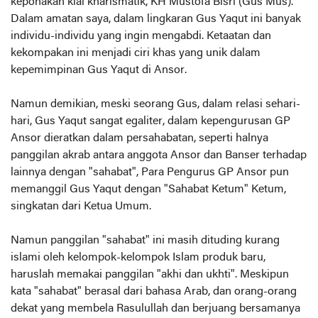
keponakan kiai kharismatik, KH Mustofa Bisri (Gus Mus).
Dalam amatan saya, dalam lingkaran Gus Yaqut ini banyak
individu-individu yang ingin mengabdi. Ketaatan dan
kekompakan ini menjadi ciri khas yang unik dalam
kepemimpinan Gus Yaqut di Ansor.
Namun demikian, meski seorang Gus, dalam relasi sehari-
hari, Gus Yaqut sangat egaliter, dalam kepengurusan GP
Ansor dieratkan dalam persahabatan, seperti halnya
panggilan akrab antara anggota Ansor dan Banser terhadap
lainnya dengan "sahabat", Para Pengurus GP Ansor pun
memanggil Gus Yaqut dengan "Sahabat Ketum" Ketum,
singkatan dari Ketua Umum.
Namun panggilan "sahabat" ini masih dituding kurang
islami oleh kelompok-kelompok Islam produk baru,
haruslah memakai panggilan "akhi dan ukhti". Meskipun
kata "sahabat" berasal dari bahasa Arab, dan orang-orang
dekat yang membela Rasulullah dan berjuang bersamanya