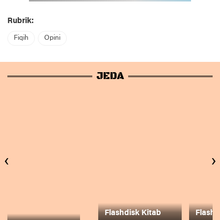
Rubrik:
Fiqih
Opini
JEDA
‹
›
Flashdisk Kitab
Flashd