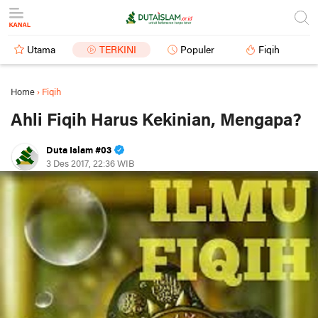
Utama
TERKINI
Populer
Fiqih
Home
›
Fiqih
Ahli Fiqih Harus Kekinian, Mengapa?
Duta Islam #03
3 Des 2017, 22:36 WIB