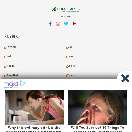
FOLLOW
Facebook
Instagram
Twitter
YouTube
YouTube
RUBRIK
Cerpen
Doa
Dzikir
Esai
Khutbah
Kitab
Murottal
Opini
Puisi
Resensi
Shalawat
Tafsir
Redaksi
Pasang Iklan
Kirim Naskah
Download Kitab
Copyright ©
2026 Duta Islam