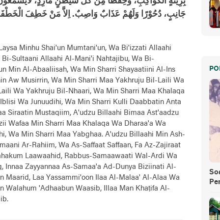
بِزِيْنَةٍ الْكَوَاكِبِ، وَحِفْظًا مِنْ كُلِّ شَيْطنٍ مَارِدٍ، لاَيَسَّمَّعُوْنَ ا
جَانِبٍ، دُحُوْرًا وَلَهُمْ عَذَابٌ وَاصِبٌ. اِلاَّ مَنْ خَطِفَ الْخَطْفَةَ
 Laysa Minhu Shai'un Mumtani'un, Wa Bi'izzati Allaahi
i-Sultaani Allaahi Al-Mani'i Nahtajibu, Wa Bi-
PO
n Min Al-Abaaliisah, Wa Min Sharri Shayaatiini Al-Ins
nin Aw Musirrin, Wa Min Sharri Maa Yakhruju Bil-Laili Wa
aili Wa Yakhruju Bil-Nhaari, Wa Min Sharri Maa Khalaqa
blisi Wa Junuudihi, Wa Min Sharri Kulli Daabbatin Anta
aa Siraatin Mustaqiim, A'udzu Billaahi Bimaa Ast'aadzu
dzii Wafaa Min Sharri Maa Khalaqa Wa Dharaa'a Wa
ihi, Wa Min Sharri Maa Yabghaa. A'udzu Billaahi Min Ash-
maani Ar-Rahiim, Wa As-Saffaat Saffaan, Fa Az-Zajiraat
 Ilaahakum Laawaahid, Rabbus-Samaawaati Wal-Ardi Wa
 Innaa Zayyannaa As-Samaa'a Ad-Dunya Biziinati Al-
So
n Maarid, Laa Yassammi'oon Ilaa Al-Malaa' Al-Alaa Wa
Pe
an Walahum 'Adhaabun Waasib, Illaa Man Khaṭifa Al-
ib.