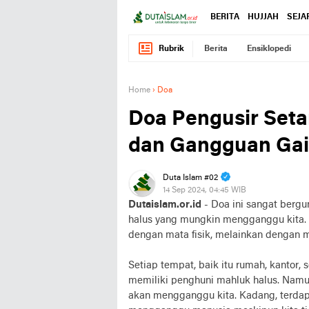
BERITA
HUJJAH
SEJA
Rubrik
Berita
Ensiklopedi
Home
›
Doa
Doa Pengusir Seta
dan Gangguan Gai
Duta Islam #02
14 Sep 2024, 04:45 WIB
Dutaislam.or.id
- Doa ini sangat bergu
halus yang mungkin mengganggu kita. K
dengan mata fisik, melainkan dengan m
Setiap tempat, baik itu rumah, kantor,
memiliki penghuni mahluk halus. Namu
akan mengganggu kita. Kadang, terdap