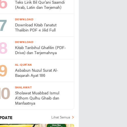
Teks Lirik Bil Qur'ani Saamdi
(Arab, Latin dan Terjemah)
DOWNLOAD
Download Kitab I'anatut
Thalibin PDF 4 Jilid Full
DOWNLOAD
Kitab Tanbihul Ghafilin (PDF-
Drive) dan Terjemahnya
AL-QUR'AN
Asbabun Nuzul Surat Al-
Baqarah Ayat 186
SHALAWAT
Sholawat Muabbad Ismul
A'dhom Qulhu Ghaib dan
Manfaatnya
PDATE
Lihat Semua