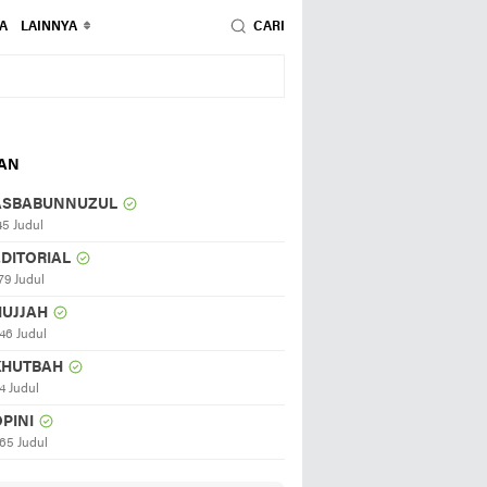
A
LAINNYA
CARI
HAN
ASBABUNNUZUL
45 Judul
EDITORIAL
79 Judul
HUJJAH
46 Judul
KHUTBAH
4 Judul
PINI
65 Judul