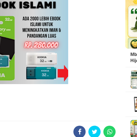
Mb
Hi