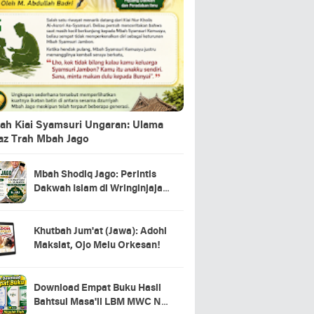
ah Kiai Syamsuri Ungaran: Ulama
jaz Trah Mbah Jago
Mbah Shodiq Jago: Perintis
Dakwah Islam di Wringinjajar,
Mranggen, Demak
Khutbah Jum'at (Jawa): Adohi
Maksiat, Ojo Melu Orkesan!
Download Empat Buku Hasil
Bahtsul Masa'il LBM MWC NU