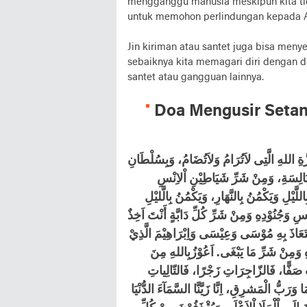
mengganggu manusia meskipun kita tid
untuk memohon perlindungan kepada A
Jin kiriman atau santet juga bisa men
sebaiknya kita memagari diri dengan d
santet atau gangguan lainnya.
Doa Mengusir Setan
َّةِ اللهِ الَّتِى لاَتُرَامُ وَلاَتُضَامُ، وَبِسُلْطَانِ
اَبَالِسَةِ، وَمِنْ شَرِّ شَيَاطِيْنِ اْلاِنْسِ
يْلِ وَيَكْمُنُ بِالنَّهَارِ، وَيَكْمُنُ بِالَّليْلِ
ْسِ وَجُنُوْدِهِ وَمِنْ شَرِّ كُلِّ دَابَّةٍ أَنْتَ اَخِذٌ
تَعَاذَ بِهِ مُوْسَى وَعِيْسَى وَاِبْرَاهِيْمَ الَّذِيْ
هِ وَمِنْ شَرِّ مَا يَبْغَى. اَعُوْزُبِاللهِ مِنَ
 صَفًّا، فَالزّاجِرَاتِ زَجْرًا، فَالتّالِياتِ
َرَبُّ الْمَشرِقِ، اِنَّا زَيَّنَّا السَّمَآءَ الدُّنْيَا