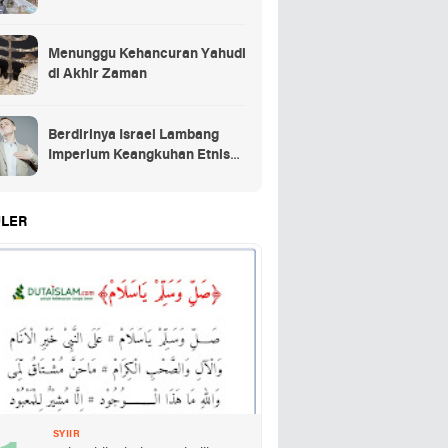
Menunggu Kehancuran Yahudi
di Akhir Zaman
Berdirinya Israel Lambang
Imperium Keangkuhan Etnis
Yahudi
LER
SYIIR