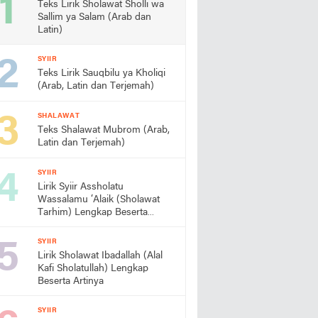
Teks Lirik Sholawat Sholli wa
Sallim ya Salam (Arab dan
Latin)
SYIIR
Teks Lirik Sauqbilu ya Kholiqi
(Arab, Latin dan Terjemah)
SHALAWAT
Teks Shalawat Mubrom (Arab,
Latin dan Terjemah)
SYIIR
Lirik Syiir Assholatu
Wassalamu ‘Alaik (Sholawat
Tarhim) Lengkap Beserta
Artinya
SYIIR
Lirik Sholawat Ibadallah (Alal
Kafi Sholatullah) Lengkap
Beserta Artinya
SYIIR