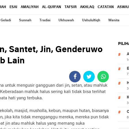
RAH
ESAI
AMALIYAH
AL-QUR'AN
TAFSIR
AKHLAQ
CATATAN
ASWAJ
Geladi
Sunnah
Tradisi
Ukhuwah
Ushululfiqh
Wanita
PILI
n, Santet, Jin, Genderuwo
b Lain
1
7
na untuk mengusir gangguan dari jin, setan, atau mahluk
3
eberadaan mahluk halus sering kali tidak bisa terlihat
ata hati yang terbuka.
3
 sekolah, masjid, musholla, kebun, maupun hutan, biasanya
O
n, jika kita tidak mengganggu mereka, mereka pun tidak
8
at jin atau mahluk halus yang memang suka