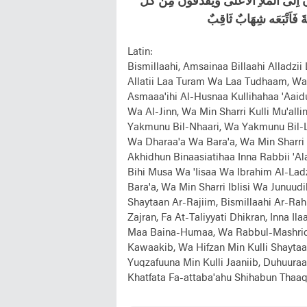
ِلَى اْلْمَلَاِ اْلاَعْلَى وَيُقْذَفُوْنَ مِنْ كُلِّ
 فَاَتْبَعَه شِهَابٌ ثَاقِبٌ
Latin:
Bismillaahi, Amsainaa Billaahi Alladzii
Allatii Laa Turam Wa Laa Tudhaam, Wa B
Asmaaa'ihi Al-Husnaa Kullihahaa 'Aaidu
Wa Al-Jinn, Wa Min Sharri Kulli Mu'alli
Yakmunu Bil-Nhaari, Wa Yakmunu Bil-L
Wa Dharaa'a Wa Bara'a, Wa Min Sharri I
Akhidhun Binaasiatihaa Inna Rabbii 'Al
Bihi Musa Wa 'Iisaa Wa Ibrahim Al-La
Bara'a, Wa Min Sharri Iblisi Wa Junuud
Shaytaan Ar-Rajiim, Bismillaahi Ar-Rah
Zajran, Fa At-Taliyyati Dhikran, Inna
Maa Baina-Humaa, Wa Rabbul-Mashriq,
Kawaakib, Wa Hifzan Min Kulli Shaytaa
Yuqzafuuna Min Kulli Jaaniib, Duhuura
Khatfata Fa-attaba'ahu Shihabun Thaaq