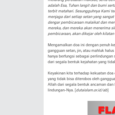
melarang perbuatan maksiat, serta d
adalah Esa, Tuhan langit dan bumi ser
terbit matahari. Sesungguhnya Kami te
menjaga dari setiap setan yang sangat
dengar pembicaraan malaikat dan merek
mereka, dan mereka akan menerima sik
pembicaraan, akan dikejar oleh kilatan
Mengamalkan doa ini dengan penuh keya
gangguan setan, jin, atau mahluk halus
hanya berfungsi sebagai perlindungan s
dari segala bentuk kejahatan yang tid
Keyakinan kita terhadap kekuatan doa
yang tidak bisa diterobos oleh ganggu
Allah dari segala bentuk ancaman dan
lindungan-Nya. [
dutaislam.or.id/ab
]