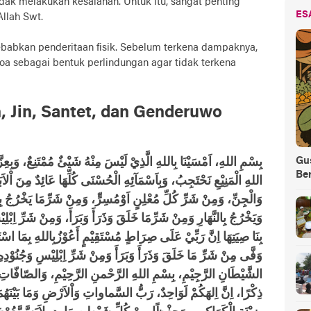
ak melakukan kesalahan. Untuk itu, sangat penting
ES
llah Swt.
yebabkan penderitaan fisik. Sebelum terkena dampaknya,
oa sebagai bentuk perlindungan agar tidak terkena
, Jin, Santet, dan Genderuwo
Gus
بِسْمِ اللهِ، اَمْسَيْنَا بِاللهِ الَّذِيْ لَيْسَ مِنْهُ شَيْئٌ مُمْتَنِعٌ، وَبِعِز
Be
اللهِ الْمَنِيْعِ نَحْتَجِبُ، وَبِاَسْمَآئِهِ الْحُسْنَى كُلِّهَا عَائِدٌ مِنَ اْل
وَالْجِنِّ، وَمِنْ شَرِّ كُلِّ مُعْلِنٍ اَوْمُسِرٍّ، وَمِنْ شَرِّمَا يَخْرُجُ بِاللَّ
وَيَخْرُجُ بِالنَّهَارِ وَمِنْ شَرِّمَا خَلَقَ وَذَرَأَ وَبَرَأَ، وَمِنْ شَرِّ اِبْلِي
بِنَا صِيَتِهَا اِنَّ رَبِّيْ عَلَى صِرَاطٍ مُسْتَقِيْمٍ أَعُوْزُبِاللهِ بِمَا اسْ
وَفَّى مِنْ شَرِّ مَا خَلَقَ وَذَرَأَ وَبَرَأَ وَمِنْ شَرِّ اِبْلِيْسِ وَجُنُوْدِ
الشَّيْطَانِ الرَّجِيْمِ، بِسْمِ اللهِ الرَّحْمنِ الرَّحِيْمِ، وَالصّافّاتِ
ذِكْرًا، اِنَّ اِلهَكُمْ لَوَاحِدٌ، رَبُّ السَّماواتِ وَاْلاَرْضِ وَمَا بَيْنَهُمَا و