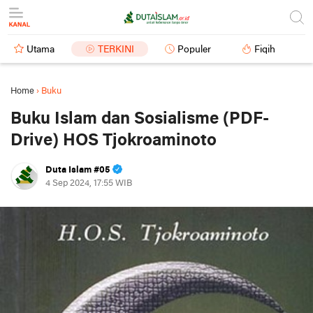
Utama
TERKINI
Populer
Fiqih
Home
›
Buku
Buku Islam dan Sosialisme (PDF-
Drive) HOS Tjokroaminoto
Duta Islam #05
4 Sep 2024, 17:55 WIB