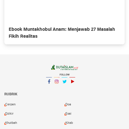
Ebook Muntakhobul Anam: Menjawab 27 Masalah
Fikih Realitas
FOLLOW
Facebook
Instagram
Twitter
YouTube
YouTube
RUBRIK
Cerpen
Doa
Dzikir
Esai
Khutbah
Kitab