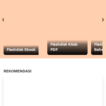
‹
›
Flashdisk Kitab
Flashd
Flashdisk Ebook
PDF
Baha
REKOMENDASI